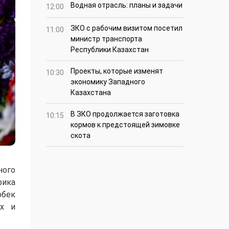
Водная отрасль: планы и задачи
12:00
ЗКО с рабочим визитом посетил
11:00
министр транспорта
Республики Казахстан
Проекты, которые изменят
10:30
экономику Западного
Казахстана
В ЗКО продолжается заготовка
10:15
кормов к предстоящей зимовке
скота
ного
рика
рбек
ых и