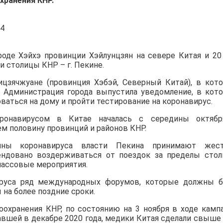
хранения КНР.
роде Хэйхэ провинции Хэйлунцзян на севере Китая и 20
 столицы КНР – г. Пекине.
ицзячжуане (провинция Хэбэй, Северный Китай), в кот
 Администрация города выпустила уведомление, в кот
аться на дому и пройти тестирование на коронавирус.
оронавирусом в Китае началась с середины октяб
ем половину провинций и районов КНР.
лны коронавируса власти Пекина принимают жест
ендовано воздерживаться от поездок за пределы сто
массовые мероприятия.
вируса ряд международных форумов, которые должны 
 на более поздние сроки.
охранения КНР, по состоянию на 3 ноября в ходе камп
вшей в декабре 2020 года, медики Китая сделали свыше 