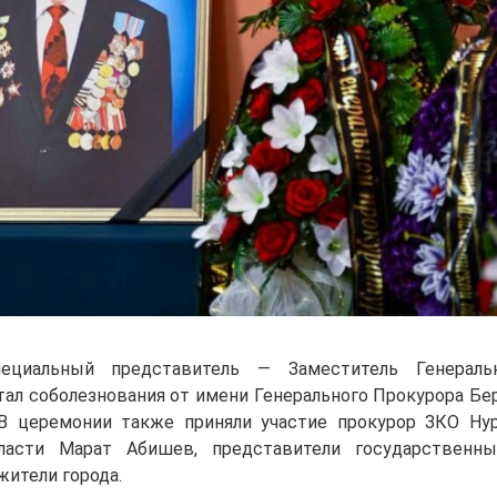
ециальный представитель — Заместитель Генераль
ал соболезнования от имени Генерального Прокурора Бе
В церемонии также приняли участие прокурор ЗКО Ну
ласти Марат Абишев, представители государственн
жители города.