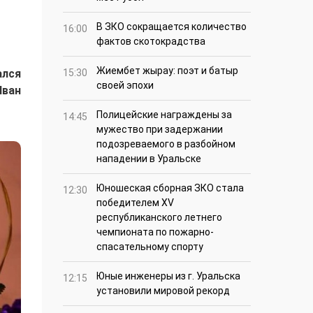
В ЗКО сокращается количество
16:00
фактов скотокрадства
Жиембет жырау: поэт и батыр
ался
15:30
своей эпохи
Иван
Полицейские награждены за
14:45
мужество при задержании
подозреваемого в разбойном
нападении в Уральске
Юношеская сборная ЗКО стала
12:30
победителем XV
республиканского летнего
чемпионата по пожарно-
спасательному спорту
Юные инженеры из г. Уральска
12:15
установили мировой рекорд