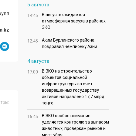
5 августа
рупп
В августе ожидается
14:45
атмосферная засуха в районах
ЗКО
m.kz
Аким Бурлинского района
12:45
поздравил чемпионку Азии
4 августа
В ЗКО на строительство
17:00
объектов социальной
инфраструктуры за счет
возвращенных государству
активов направлено 17,7 млрд
тры:
теңге
В ЗКО особое внимание
16:45
уделяется контролю за выпасом
животных, проверкам рынков и
мест убоя