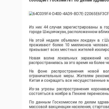
сообщает Госкомитет по делам здравоо
Из них 44 случая зарегистрированы в го
городе Шицзячжуан, расположенном вблизи
На этой неделе объявлен локдаун в г.Ш
проживают более 10 миллионов человек.
призывает всех местных жителей изолиров
Новая волна локальных заражений к
распространилась за это время на более ч
На фоне распространения новой во
ограничительные меры. Жителям реком
Китая и сокращать все несущественные 
Из-за угрозы распространения корона
состояться в ноябре в Пекине перенесены
По данным Госкомиссии по делам здраво
массовой вакцинации населения, стартова