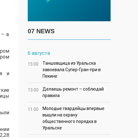
07 NEWS
 – в
ором
6 августа
ором
Таншовщица из Уральска
15:00
завоевала Супер-Гран-при в
ря и
Пекине
Делаешь ремонт – соблюдай
кие
13:00
лицы
правила
Молодые гвардейцы впервые
11:00
были
вышли на охрану
общественного порядка в
Уральске
ании
2,28