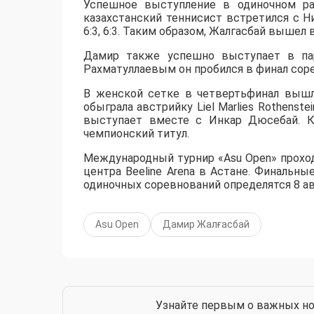
Успешное выступление в одиночном ра
казахстанский теннисист встретился с 
6:3, 6:3. Таким образом, Жалгасбай вышел 
Дамир также успешно выступает в пар
Рахматуллаевым он пробился в финал сорев
В женской сетке в четвертьфинал вышл
обыграла австрийку Liel Marlies Rothenste
выступает вместе с Инкар Дюсебай. К
чемпионский титул.
Международный турнир «Asu Open» прохо
центра Beeline Arena в Астане. Финальны
одиночных соревнований определятся 8 ав
Asu Open
Дамир Жалғасбай
Узнайте первым о важных но