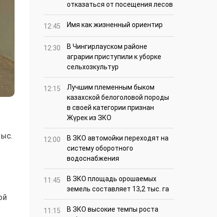
отказаться от посещения лесов
Имя как жизненный ориентир
12:45
В Чингирлауском районе
12:30
аграрии приступили к уборке
сельхозкультур
Лучшим племенным быком
12:15
казахской белоголовой породы
в своей категории признан
Жүрек из ЗКО
тыс.
В ЗКО автомойки переходят на
12:00
систему оборотного
водоснабжения
В ЗКО площадь орошаемых
11:45
земель составляет 13,2 тыс. га
ой
В ЗКО высокие темпы роста
11:15