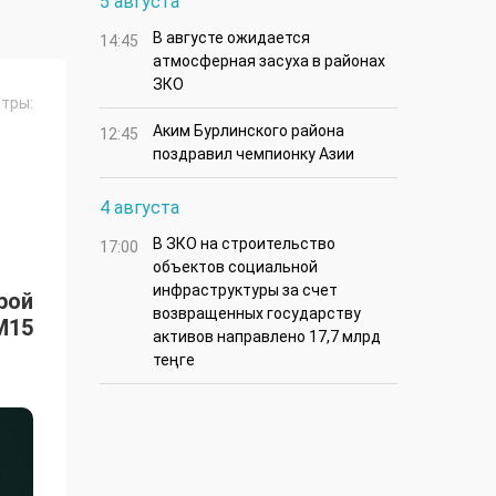
5 августа
В августе ожидается
14:45
атмосферная засуха в районах
ЗКО
тры:
Аким Бурлинского района
12:45
поздравил чемпионку Азии
4 августа
В ЗКО на строительство
17:00
объектов социальной
инфраструктуры за счет
рой
возвращенных государству
M15
активов направлено 17,7 млрд
теңге