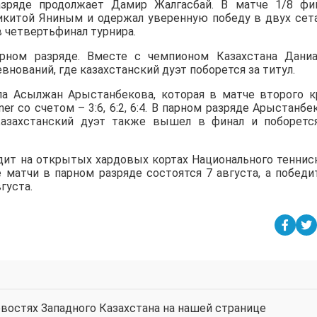
зряде продолжает Дамир Жалгасбай. В матче 1/8 фи
Никитой Яниным и одержал уверенную победу в двух сет
в четвертьфинал турнира.
ном разряде. Вместе с чемпионом Казахстана Дани
нований, где казахстанский дуэт поборется за титул.
а Асылжан Арыстанбекова, которая в матче второго к
iner со счетом – 3:6, 6:2, 6:4. В парном разряде Арыстанбе
азахстанский дуэт также вышел в финал и поборетс
дит на открытых хардовых кортах Национального теннис
е матчи в парном разряде состоятся 7 августа, а победи
густа.
востях Западного Казахстана на нашей странице