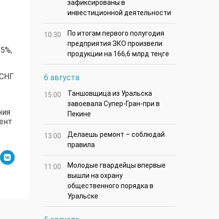
зафиксированы в
инвестиционной деятельности
По итогам первого полугодия
10:30
предприятия ЗКО произвели
5%,
продукции на 166,6 млрд теңге
 СНГ
6 августа
Таншовщица из Уральска
15:00
завоевала Супер-Гран-при в
ния
Пекине
кент
Делаешь ремонт – соблюдай
13:00
правила
Молодые гвардейцы впервые
11:00
вышли на охрану
общественного порядка в
Уральске