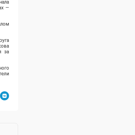
нала
ах —
алом
руга
кова
я за
ного
тели