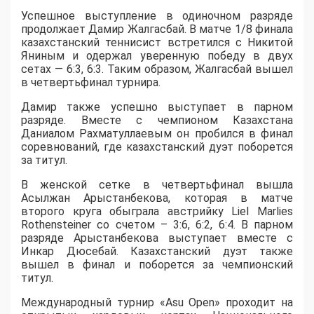
Успешное выступление в одиночном разряде
продолжает Дамир Жалгасбай. В матче 1/8 финала
казахстанский теннисист встретился с Никитой
Яниным и одержал уверенную победу в двух
сетах — 6:3, 6:3. Таким образом, Жалгасбай вышел
в четвертьфинал турнира.
Дамир также успешно выступает в парном
разряде. Вместе с чемпионом Казахстана
Даниалом Рахматуллаевым он пробился в финал
соревнований, где казахстанский дуэт поборется
за титул.
В женской сетке в четвертьфинал вышла
Асылжан Арыстанбекова, которая в матче
второго круга обыграла австрийку Liel Marlies
Rothensteiner со счетом – 3:6, 6:2, 6:4. В парном
разряде Арыстанбекова выступает вместе с
Инкар Дюсебай. Казахстанский дуэт также
вышел в финал и поборется за чемпионский
титул.
Международный турнир «Asu Open» проходит на