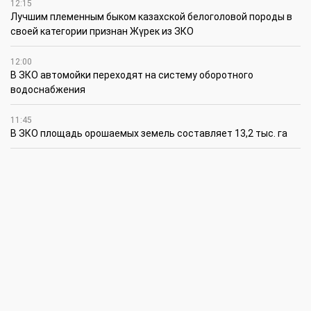
12:15
Лучшим племенным быком казахской белоголовой породы в
своей категории признан Жүрек из ЗКО
12:00
В ЗКО автомойки переходят на систему оборотного
водоснабжения
11:45
В ЗКО площадь орошаемых земель составляет 13,2 тыс. га
11:15
В ЗКО высокие темпы роста зафиксированы в
инвестиционной деятельности
10:30
По итогам первого полугодия предприятия ЗКО произвели
продукции на 166,6 млрд теңге
6 августа
15:00