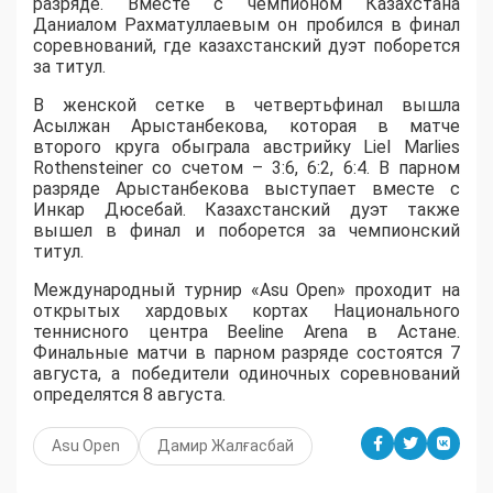
разряде. Вместе с чемпионом Казахстана
Даниалом Рахматуллаевым он пробился в финал
соревнований, где казахстанский дуэт поборется
за титул.
В женской сетке в четвертьфинал вышла
Асылжан Арыстанбекова, которая в матче
второго круга обыграла австрийку Liel Marlies
Rothensteiner со счетом – 3:6, 6:2, 6:4. В парном
разряде Арыстанбекова выступает вместе с
Инкар Дюсебай. Казахстанский дуэт также
вышел в финал и поборется за чемпионский
титул.
Международный турнир «Asu Open» проходит на
открытых хардовых кортах Национального
теннисного центра Beeline Arena в Астане.
Финальные матчи в парном разряде состоятся 7
августа, а победители одиночных соревнований
определятся 8 августа.
Asu Open
Дамир Жалғасбай