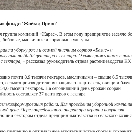
из фонда "Жайық Пресс"
 группа компаний «Жарас». В этом году предприятие засеяло б
, бобовые, масличные и кормовые культуры.
ршили уборку ржи и озимой пшеницы сортов «Базис» и
олучили по 50-52 центнера с гектара. Озимая рожь также пока
с гектара,
– рассказал руководитель отдела растениеводства КХ
сеяно почти 8,9 тысячи гектаров, масличными – свыше 6,5 тысяч
ого, сельхозпроизводители выращивают картофель, овощи и бахч
54,6 тысячи гектаров. На сегодняшний день урожай собран
йность составляет 37 центнеров с гектара.
сельхозформирования района. Для проведения уборочной кампани
тной цене. Через определенного оператора аграрии получают
ующий сектором отдела предпринимательства и сельского хозяйс
ую кампанию в оптимальные агротехнические сроки и сохранит