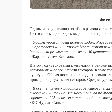
Фото 
Одним из крупнейших хозяйств района является
10 тысяч гектаров. Здесь выращивают зерновые
– Уборка урожая идет полным ходом. Уже заве
«Саратовская – 90». Урожайность хорошая – п
достойный результат – не менее 40 центнеров 
«Жарас» Рустем Еслямов.
В этом году зерновыми культурами в районе за
кормовыми – более 7 тысяч гектаров. Кроме т
культуры. Общая посевная площадь превышает 
примерно с двух тысяч гектаров. Средняя урожа
– В осенне-полевых работах задействованы 22 
выделено 626 тонн дизельного топлива по льго
горючее по 225 тенге за литр,
– сообщил завед
ЗКО Нурлан Садыков.
Земледельцы рассчитывают завершить уборочн