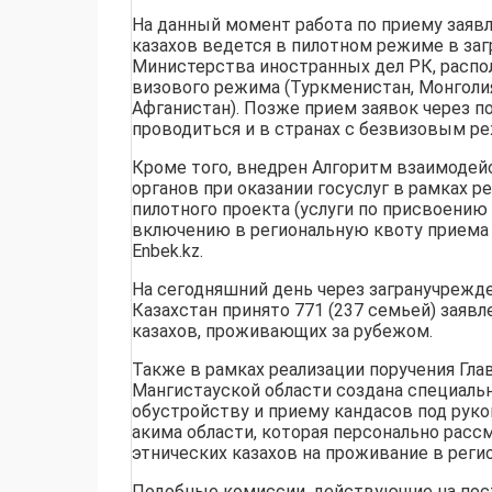
На данный момент работа по приему заявл
казахов ведется в пилотном режиме в за
Министерства иностранных дел РК, распо
визового режима (Туркменистан, Монголия
Афганистан). Позже прием заявок через п
проводиться и в странах с безвизовым р
Кроме того, внедрен Алгоритм взаимодей
органов при оказании госуслуг в рамках р
пилотного проекта (услуги по присвоению 
включению в региональную квоту приема 
Enbek.kz.
На сегодняшний день через загранучрежд
Казахстан принято 771 (237 семьей) заявл
казахов, проживающих за рубежом.
Также в рамках реализации поручения Гла
Мангистауской области создана специаль
обустройству и приему кандасов под рук
акима области, которая персонально расс
этнических казахов на проживание в регио
Подобные комиссии, действующие на пост