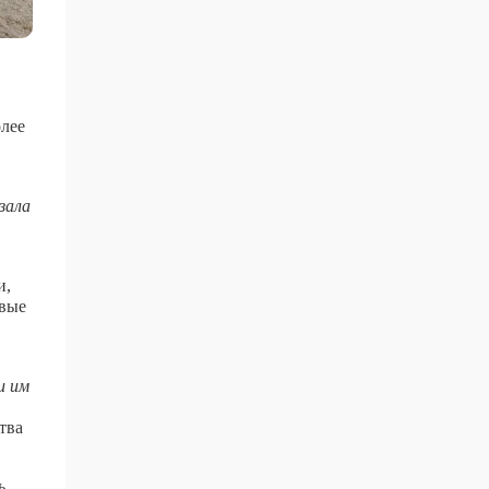
олее
зала
и,
евые
и им
тва
ь