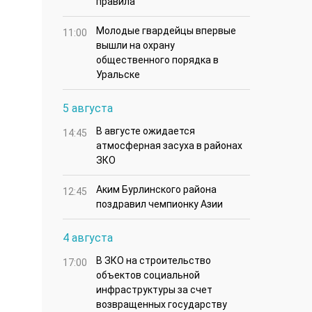
правила
Молодые гвардейцы впервые
11:00
вышли на охрану
общественного порядка в
Уральске
5 августа
В августе ожидается
14:45
атмосферная засуха в районах
ЗКО
Аким Бурлинского района
12:45
поздравил чемпионку Азии
4 августа
В ЗКО на строительство
17:00
объектов социальной
инфраструктуры за счет
возвращенных государству