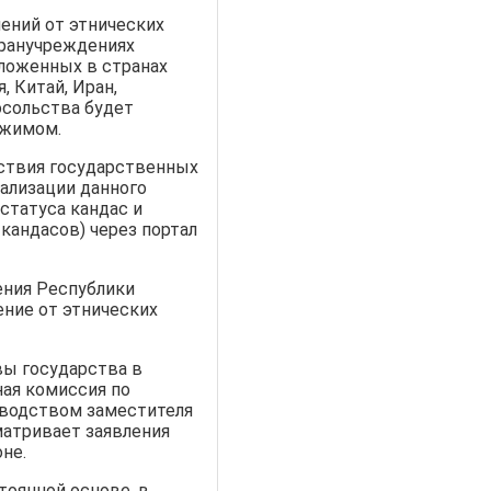
ений от этнических
гранучреждениях
ложенных в странах
, Китай, Иран,
осольства будет
ежимом.
ствия государственных
еализации данного
статуса кандас и
кандасов) через портал
ения Республики
ение от этнических
вы государства в
ная комиссия по
оводством заместителя
матривает заявления
не.
оянной основе, в