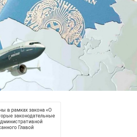
ны в рамках закона «О
торые законодательные
 административной
санного Главой