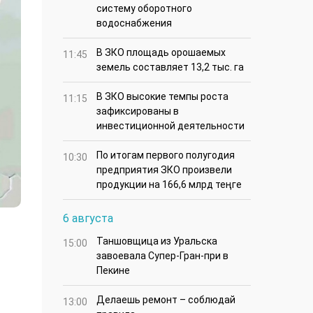
систему оборотного
водоснабжения
В ЗКО площадь орошаемых
11:45
земель составляет 13,2 тыс. га
В ЗКО высокие темпы роста
11:15
зафиксированы в
инвестиционной деятельности
По итогам первого полугодия
10:30
предприятия ЗКО произвели
продукции на 166,6 млрд теңге
6 августа
Таншовщица из Уральска
15:00
завоевала Супер-Гран-при в
Пекине
Делаешь ремонт – соблюдай
13:00