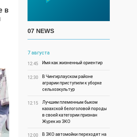
е в
й
07 NEWS
7 августа
Имя как жизненный ориентир
12:45
В Чингирлауском районе
12:30
аграрии приступили к уборке
сельхозкультур
Лучшим племенным быком
12:15
казахской белоголовой породы
в своей категории признан
Жүрек из ЗКО
В ЗКО автомойки переходят на
12:00