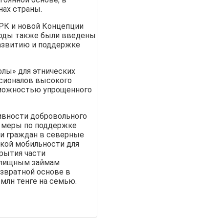
нах страны.
 РК и новой Концепции
годы также были введены
азвитию и поддержке
олы» для этнических
ссионалов высокого
зможностью упрощенного
ивности добровольного
 меры по поддержке
и граждан в северные
кой мобильности для
крытия части
илищным займам
звратной основе в
 млн тенге на семью.