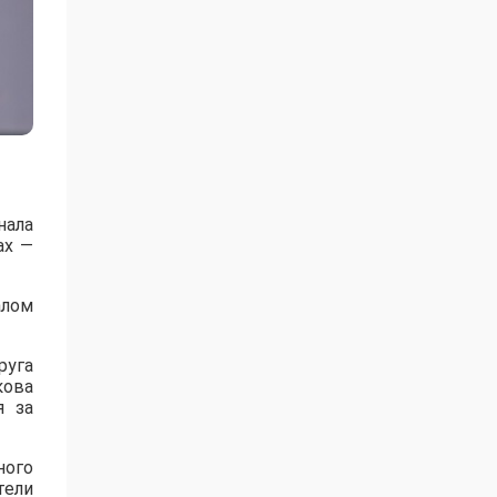
нала
ах —
алом
руга
кова
я за
ного
тели