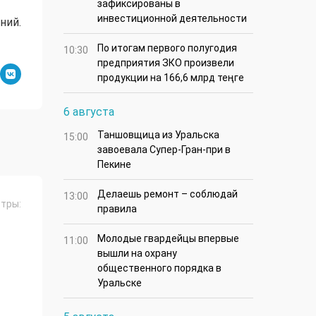
зафиксированы в
инвестиционной деятельности
ний.
По итогам первого полугодия
10:30
предприятия ЗКО произвели
продукции на 166,6 млрд теңге
6 августа
Таншовщица из Уральска
15:00
завоевала Супер-Гран-при в
Пекине
Делаешь ремонт – соблюдай
13:00
тры:
правила
Молодые гвардейцы впервые
11:00
вышли на охрану
общественного порядка в
Уральске