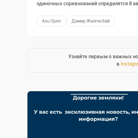
одиночных соревнований определятся 8 ав
Asu Open
Дамир Жалғасбай
Узнайте первым о важных но
в
Instagr