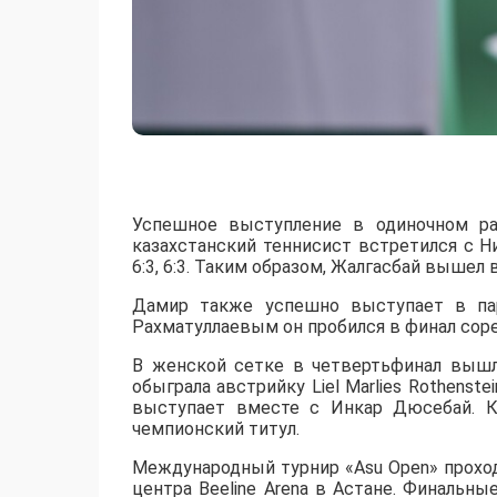
Успешное выступление в одиночном ра
казахстанский теннисист встретился с 
6:3, 6:3. Таким образом, Жалгасбай вышел 
Дамир также успешно выступает в пар
Рахматуллаевым он пробился в финал сорев
В женской сетке в четвертьфинал вышл
обыграла австрийку Liel Marlies Rothenste
выступает вместе с Инкар Дюсебай. К
чемпионский титул.
Международный турнир «Asu Open» прохо
центра Beeline Arena в Астане. Финальны