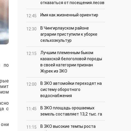
отказаться от посещения лесов
Имя как жизненный ориентир
12:45
В Чингирлауском районе
12:30
аграрии приступили к уборке
сельхозкультур
Лучшим племенным быком
12:15
казахской белоголовой породы
и по
в своей категории признан
Жүрек из ЗКО
орые
В ЗКО автомойки переходят на
12:00
имит
систему оборотного
ямом
водоснабжения
асно
В ЗКО площадь орошаемых
ца с
11:45
земель составляет 13,2 тыс. га
 они
В ЗКО высокие темпы роста
11:15