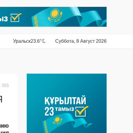
Уральск
23.6°
Суббота, 8 Август 2026
 355
Я
нию
ния