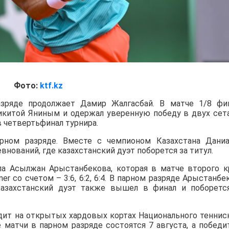
Фото:
ktf.kz
зряде продолжает Дамир Жалгасбай. В матче 1/8 фи
Никитой Яниным и одержал уверенную победу в двух сет
в четвертьфинал турнира.
ном разряде. Вместе с чемпионом Казахстана Дани
нований, где казахстанский дуэт поборется за титул.
а Асылжан Арыстанбекова, которая в матче второго к
iner со счетом – 3:6, 6:2, 6:4. В парном разряде Арыстанбе
азахстанский дуэт также вышел в финал и поборетс
дит на открытых хардовых кортах Национального теннис
е матчи в парном разряде состоятся 7 августа, а победи