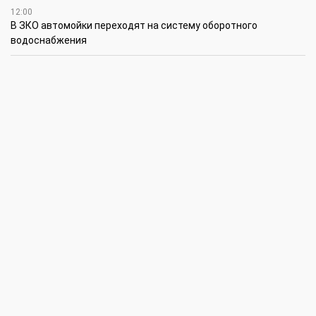
12:00
В ЗКО автомойки переходят на систему оборотного
водоснабжения
11:45
В ЗКО площадь орошаемых земель составляет 13,2 тыс. га
11:15
В ЗКО высокие темпы роста зафиксированы в
инвестиционной деятельности
10:30
По итогам первого полугодия предприятия ЗКО произвели
продукции на 166,6 млрд теңге
6 августа
15:00
Таншовщица из Уральска завоевала Супер-Гран-при в Пекине
13:00
Делаешь ремонт – соблюдай правила