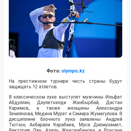
Фото:
olympic.kz
На престижном турнире честь страны будут
защищать 12 атлетов.
В классическом луке выступят мужчины Ильфат
Абдуллин, Даулеткелди Жанбырбай, Дастан
Каримов, а также женщины Александра
Землянова, Медина Мурат и Самира Жумагулова. В
дисциплине блочного лука заявлены Андрей
Тютюн, Акбарали Карабаев, Муса Дилмухамет,
Виктория Лян, Адель Жексенбинова и Роксана