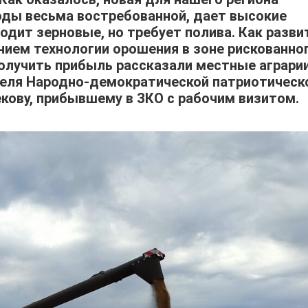
годы весьма востребованной, дает высокие
одит зерновые, но требует полива. Как разви
нием технологии орошения в зоне рискованно
получить прибыль рассказали местные аграри
еля Народно-демократической патриотическ
кову, прибывшему в ЗКО с рабочим визитом.