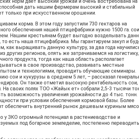
ских норм дает высокий урожай и очень востребована на
 способная дать нашим фермерам высокий и стабильный
тет только при искусственном орошении.
ваем корма. В этом году запустили 730 гектаров на
лного обеспечения нашей птицефабрики нужно 1500 га. со
меем. Нашим крестьянам будет выгодно возделывать дан
, то есть наша птицефабрика. Мы гарантируем закуп и бу
, как выращивать данную культуру, за два года научились
 других регионов, опять же затрачиваемся на логистику,
ного продукта, тогда как наша область располагает
дываться в свое производство, развивать местные
опытом и технологиями, проводить обучающие семинары.
ю сои и кукурузы в среднем 5 лет, – рассказал генерал
ндиров. Он также отметил высокую рентабельность сои,
. На своих полях ТОО «Жайык ет» собрали 2,5-3 тысячи то
 есть возможность увеличения урожайности до 4 тыс. тонн.
щности при условии обеспечения кормовой базы. Более
ят обеспечить внутренний рынок дешевым куриным мясо
то у ЗКО огромный потенциал в растениеводстве и
ьзуемых под богарное земледелие, постепенно переводит