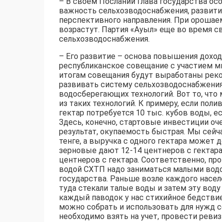
– В своем Послании Глава государства ос
важность сельхозводоснабжения, развити
перспективного направления. При орошае
возрастут. Партия «Ауыл» еще во время 
сельхозводоснабжения.
– Его развитие – основа повышения доход
республиканское совещание с участием ми
итогам совещания будут выработаны реко
развивать систему сельхозводоснабжения
водосберегающих технологий. Вот то, что
из таких технологий. К примеру, если пол
гектар потребуется 10 тыс. кубов воды, е
Здесь, конечно, стартовые инвестиции оче
результат, окупаемость быстрая. Мы сейча
тенге, а выручка с одного гектара может 
зерновые дают 12-14 центнеров с гектара,
центнеров с гектара. Соответственно, про
водой СХТП надо заниматься малыми водо
государства. Раньше возле каждого насел
туда стекали талые воды и затем эту воду
каждый паводок у нас стихийное бедствие,
можно собрать и использовать для нужд с
необходимо взять на учет, провести реви