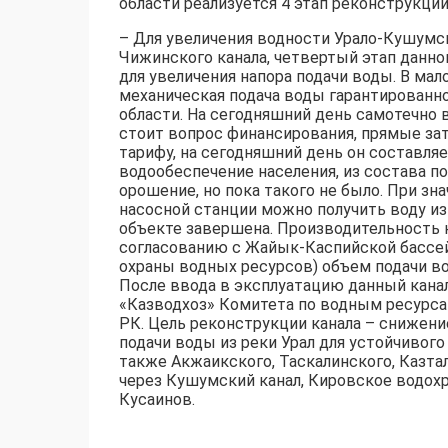
области реализуется 4 этап реконструкци
– Для увеличения водности Урало-Кушумс
Чижинского канала, четвертый этап данно
для увеличения напора подачи воды. В мал
механическая подача воды гарантированно 
области. На сегодняшний день самотечно в
стоит вопрос финансирования, прямые зат
тарифу, на сегодняшний день он составляе
водообеспечение населения, из состава п
орошение, но пока такого не было. При з
насосной станции можно получить воду из
объекте завершена. Производительность н
согласованию с Жайык-Каспийской бассей
охраны водных ресурсов) объем подачи вод
После ввода в эксплуатацию данный канал
«Казводхоз» Комитета по водным ресурса
РК. Цель реконструкции канала – снижени
подачи воды из реки Урал для устойчивог
также Акжаикского, Таскалинского, Казта
через Кушумский канал, Кировское водохр
Кусаинов.