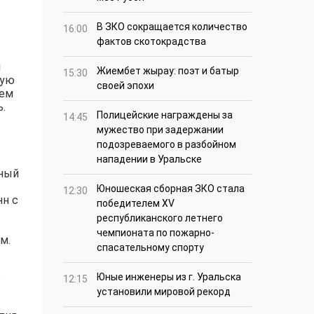
В ЗКО сокращается количество
16:00
фактов скотокрадства
и
Жиембет жырау: поэт и батыр
15:30
ную
своей эпохи
дем
.
Полицейские награждены за
14:45
мужество при задержании
подозреваемого в разбойном
нападении в Уральске
ьный
Юношеская сборная ЗКО стала
12:30
нн с
победителем XV
республиканского летнего
чемпионата по пожарно-
м.
спасательному спорту
ь
Юные инженеры из г. Уральска
12:15
установили мировой рекорд