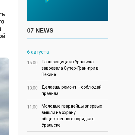
ть
го
и
07 NEWS
ой
6 августа
Таншовщица из Уральска
15:00
завоевала Супер-Гран-при в
Пекине
Делаешь ремонт – соблюдай
13:00
правила
Молодые гвардейцы впервые
11:00
вышли на охрану
общественного порядка в
Уральске