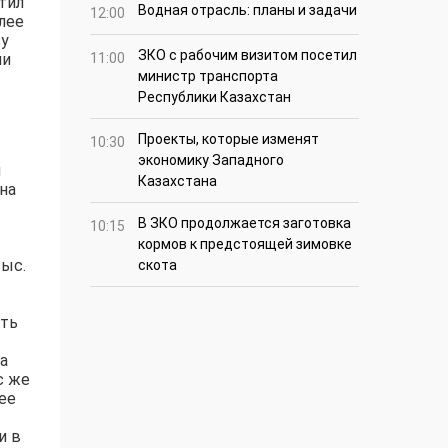
тил
Водная отрасль: планы и задачи
12:00
лее
зу
ЗКО с рабочим визитом посетил
ми
11:00
министр транспорта
Республики Казахстан
Проекты, которые изменят
10:30
экономику Западного
я
Казахстана
на
В ЗКО продолжается заготовка
10:15
кормов к предстоящей зимовке
тыс.
скота
ить
а
с же
ее
и в