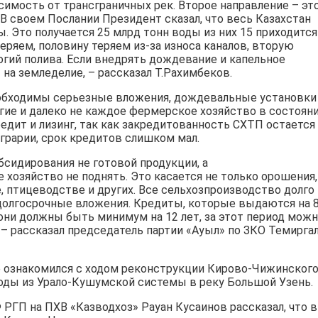
симость от трансграничных рек. Второе направление – эт
В своем Послании Президент сказал, что весь Казахстан
. Это получается 25 млрд тонн воды из них 15 приходится
теряем, половину теряем из-за износа каналов, вторую
огий полива. Если внедрять дождевание и капельное
а земледелие, – рассказал Т.Рахимбеков.
обходимы серьезные вложения, дождевальные установки
гие и далеко не каждое фермерское хозяйство в состоян
едит и лизинг, так как закредитованность СХТП остается
аграрии, срок кредитов слишком мал.
сидирования не готовой продукции, а
 хозяйство не поднять. Это касается не только орошения,
 птицеводстве и других. Все сельхозпроизводство долго
 долгосрочные вложения. Кредиты, которые выдаются на 
 они должны быть минимум на 12 лет, за этот период мож
, – рассказал председатель партии «Ауыл» по ЗКО Темирга
е ознакомился с ходом реконструкции Кирово-Чижинског
оды из Урало-Кушумской системы в реку Большой Узень.
ГП на ПХВ «Казводхоз» Рауан Кусаинов рассказал, что в