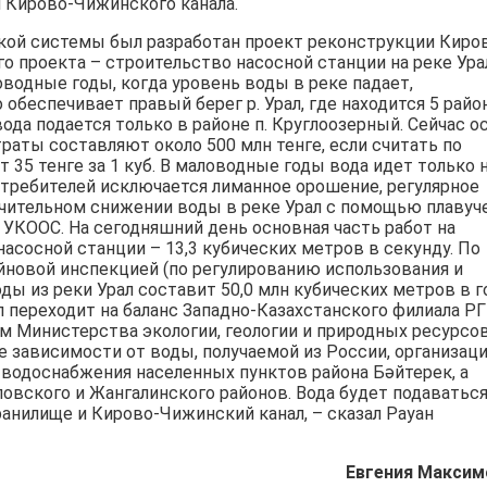
и Кирово-Чижинского канала.
кой системы был разработан проект реконструкции Киро
го проекта – строительство насосной станции на реке Ура
оводные годы, когда уровень воды в реке падает,
обеспечивает правый берег р. Урал, где находится 5 райо
ода подается только в районе п. Круглоозерный. Сейчас о
раты составляют около 500 млн тенге, если считать по
т 35 тенге за 1 куб. В маловодные годы вода идет только 
отребителей исключается лиманное орошение, регулярное
начительном снижении воды в реке Урал с помощью плавуч
 УКООС. На сегодняшний день основная часть работ на
асосной станции – 13,3 кубических метров в секунду. По
новой инспекцией (по регулированию использования и
ы из реки Урал составит 50,0 млн кубических метров в г
 переходит на баланс Западно-Казахстанского филиала Р
м Министерства экологии, геологии и природных ресурсо
е зависимости от воды, получаемой из России, организац
о водоснабжения населенных пунктов района Бәйтерек, а
ловского и Жангалинского районов. Вода будет подаватьс
анилище и Кирово-Чижинский канал, – сказал Рауан
Евгения Максим