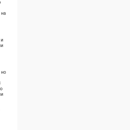
о
 на
 и
ии
 но
8
но
ли
о