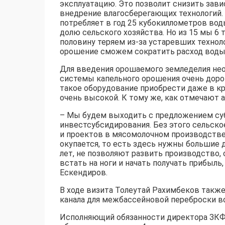
эксплуатацию. Это позволит снизить зави
внедрение влагосберегающих технологий. 
потребляет в год 25 кубокиллометров воды
долю сельского хозяйства. Но из 15 мы 6 
половину теряем из-за устаревших технол
орошение сможем сократить расход воды н
Для введения орошаемого земледелия не
системы капельного орошения очень доро
такое оборудование приобрести даже в кр
очень высокой. К тому же, как отмечают 
– Мы будем выходить с предложением суб
инвестсубсидирования. Без этого сельское
и проектов в мясомолочном производстве,
окупается, то есть здесь нужны большие
лет, не позволяют развить производство,
встать на ноги и начать получать прибыль
Ескендиров.
В ходе визита Толеутай Рахимбеков такж
канала для межбассейновой переброски в
Исполняющий обязанности директора ЗКФ Р