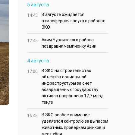
5 августа
В августе ожидается
14:45
атмосферная засуха в районах
ЗКО
Аким Бурлинского района
12:45
поздравил чемпионку Азии
4 августа
В ЗКО на строительство
17:00
объектов социальной
инфраструктуры за счет
возвращенных государству
активов направлено 17,7 млрд
теңге
В ЗКО особое внимание
16:45
уделяется контролю за выпасом
животных, проверкам рынков и
мест убоя