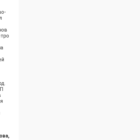
во-
л
нов
стро
на
ей
од.
ГП
в
ия
я
ова,