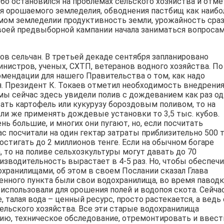
обо остановился на проблемах сельского хозяйства и отме
я орошаемого земледелия, обводнения пастбищ как наибо
мом земледелии продуктивность земли, урожайность сра
своей предвыборной кампании начала заниматься вопроса
ов сельчан. В третьей декаде сентября запланировано
нистров, ученых, СХТП, ветеранов водного хозяйства. По
мендации для нашего Правительства о том, как надо
. Президент К. Токаев отметил необходимость внедрени
 мы сейчас здесь увидели полив с дождеванием как раз од
ивать картофель или кукурузу бороздовым поливом, то на
сли же применять дождевые установки то 3,5 тыс. кубов.
нь большие, и многих они пугают, но, если посчитать
с посчитали на один гектар затраты приблизительно 500 
достигать до 2 миллионов тенге. Если на обычном богаре
 то на поливе сельхозкультуры могут давать до 70
изводительность вырастает в 4-5 раз. Но, чтобы обеспеч
хранилищами, об этом в своем Послании сказал Глава
енного пункта были свои водохранилища, во время паводк
 использовали для орошения полей и водопоя скота. Сейча
 талая вода – ценный ресурс, просто растекается, а ведь 
ельского хозяйства. Все эти старые водохранилища
зию, техническое обследование, отремонтировать и ввест