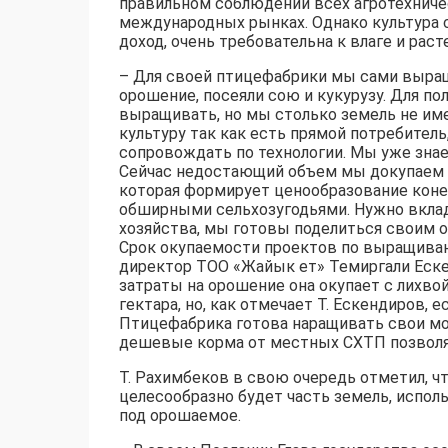
правильном соблюдении всех агротехниче
международных рынках. Однако культура
доход, очень требовательна к влаге и рас
– Для своей птицефабрики мы сами выращи
орошение, посеяли сою и кукурузу. Для по
выращивать, но мы столько земель не и
культуру так как есть прямой потребитель
сопровождать по технологии. Мы уже знаем
Сейчас недостающий объем мы докупаем из
которая формирует ценообразование конеч
обширными сельхозугодьями. Нужно вкла
хозяйства, мы готовы поделиться своим 
Срок окупаемости проектов по выращивани
директор ТОО «Жайык ет» Темиргали Еске
затраты на орошение она окупает с лихвой
гектара, но, как отмечает Т. Ескендиров,
Птицефабрика готова наращивать свои мо
дешевые корма от местных СХТП позвол
Т. Рахимбеков в свою очередь отметил, ч
целесообразно будет часть земель, испол
под орошаемое.