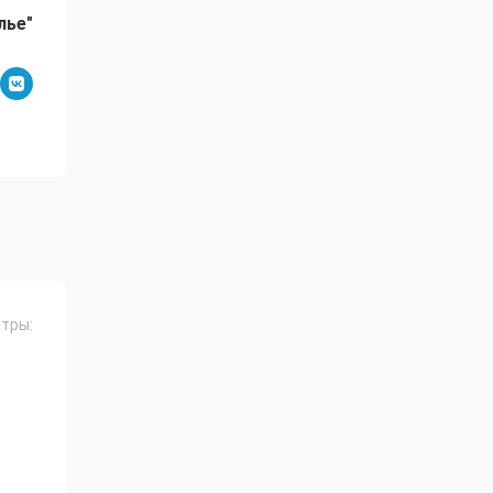
лье"
тры: