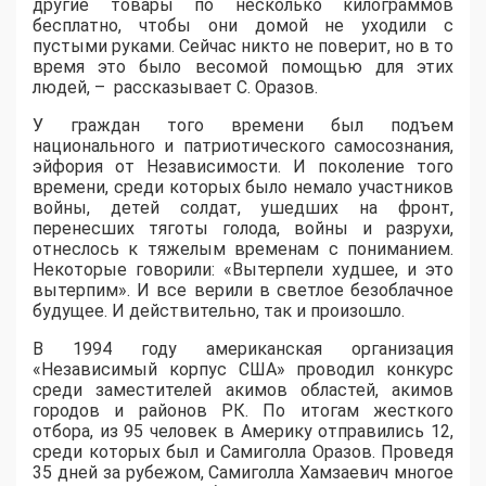
другие товары по несколько килограммов
бесплатно, чтобы они домой не уходили с
пустыми руками. Сейчас никто не поверит, но в то
время это было весомой помощью для этих
людей, – рассказывает С. Оразов.
У граждан того времени был подъем
национального и патриотического самосознания,
эйфория от Независимости. И поколение того
времени, среди которых было немало участников
войны, детей солдат, ушедших на фронт,
перенесших тяготы голода, войны и разрухи,
отнеслось к тяжелым временам с пониманием.
Некоторые говорили: «Вытерпели худшее, и это
вытерпим». И все верили в светлое безоблачное
будущее. И действительно, так и произошло.
В 1994 году американская организация
«Независимый корпус США» проводил конкурс
среди заместителей акимов областей, акимов
городов и районов РК. По итогам жесткого
отбора, из 95 человек в Америку отправились 12,
среди которых был и Самиголла Оразов. Проведя
35 дней за рубежом, Самиголла Хамзаевич многое