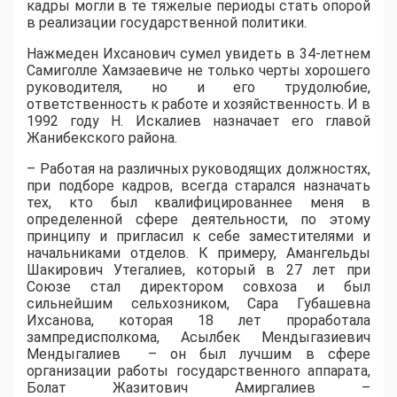
кадры могли в те тяжелые периоды стать опорой
в реализации государственной политики.
Нажмеден Ихсанович сумел увидеть в 34-летнем
Самиголле Хамзаевиче не только черты хорошего
руководителя, но и его трудолюбие,
ответственность к работе и хозяйственность. И в
1992 году Н. Искалиев назначает его главой
Жанибекского района.
– Работая на различных руководящих должностях,
при подборе кадров, всегда старался назначать
тех, кто был квалифицированнее меня в
определенной сфере деятельности, по этому
принципу и пригласил к себе заместителями и
начальниками отделов. К примеру, Амангельды
Шакирович Утегалиев, который в 27 лет при
Союзе стал директором совхоза и был
сильнейшим сельхозником, Сара Губашевна
Ихсанова, которая 18 лет проработала
зампредисполкома, Асылбек Мендыгазиевич
Мендыгалиев – он был лучшим в сфере
организации работы государственного аппарата,
Болат Жазитович Амиргалиев –