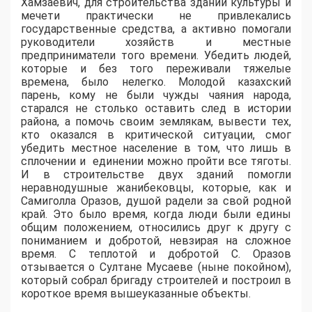
Хамзаевич, для строительства зданий культуры и
мечети практически не привлекались
государственные средства, а активно помогали
руководители хозяйств и местные
предприниматели того времени.
Убедить людей,
которые и без того переживали тяжелые
времена, было нелегко. Молодой казахский
парень, кому не были чужды чаяния народа,
старался не столько оставить след в истории
района, а помочь своим землякам, вывести тех,
кто оказался в критической ситуации, смог
убедить местное население в том, что лишь в
сплочении и единении можно пройти все тяготы.
И в строительстве двух зданий помогли
неравнодушные жанибековцы, которые, как и
Самиголла Оразов, душой радели за свой родной
край. Это было время, когда люди были едины
общим положением, относились друг к другу с
пониманием и добротой, невзирая на сложное
время. С теплотой и добротой С. Оразов
отзывается о Султане Мусаеве (ныне покойном),
который собрал бригаду строителей и построил в
короткое время вышеуказанные объекты.