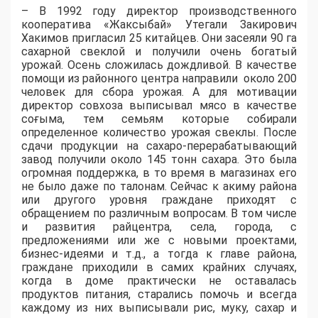
– В 1992 году директор производственного
кооператива «Жаксыбай» Утегали Закирович
Хакимов пригласил 25 китайцев. Они засеяли 90 га
сахарной свеклой и получили очень богатый
урожай. Осень сложилась дождливой. В качестве
помощи из районного центра направили около 200
человек для сбора урожая. А для мотивации
директор совхоза выписывал мясо в качестве
соғыма, тем семьям которые собирали
определенное количество урожая свеклы. После
сдачи продукции на сахаро-перерабатывающий
завод получили около 145 тонн сахара. Это была
огромная поддержка, в то время в магазинах его
не было даже по талонам. Сейчас к акиму района
или другого уровня граждане приходят с
обращением по различным вопросам. В том числе
и развития райцентра, села, города, с
предложениями или же с новыми проектами,
бизнес-идеями и т.д., а тогда к главе района,
граждане приходили в самих крайних случаях,
когда в доме практически не оставалась
продуктов питания, старались помочь и всегда
каждому из них выписывали рис, муку, сахар и