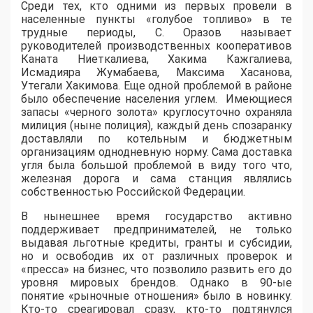
Среди тех, кто одними из первых провели в
населенные пункты «голубое топливо» в те
трудные периоды, С. Оразов называет
руководителей производственных кооперативов
Каната Ниеткалиева, Хакима Кажгалиева,
Исмадияра Жумабаева, Максима Хасанова,
Утегали Хакимова. Еще одной проблемой в районе
было обеспечение населения углем. Имеющиеся
запасы «черного золота» круглосуточно охраняла
милиция (ныне полиция), каждый день спозаранку
доставляли по котельным и бюджетным
организациям однодневную норму. Сама доставка
угля была большой проблемой в виду того что,
железная дорога и сама станция являлись
собственностью Российской Федерации.
В нынешнее время государство активно
поддерживает предпринимателей, не только
выдавая льготные кредиты, гранты и субсидии,
но и освободив их от различных проверок и
«пресса» на бизнес, что позволило развить его до
уровня мировых брендов. Однако в 90-ые
понятие «рыночные отношения» было в новинку.
Кто-то среагировал сразу, кто-то подтянулся