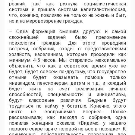
реалий, так как рухнула социалистическая
система и пришла система капиталистическая,
что, конечно, повлияло не только на жизнь и быт,
но и на мировоззрение граждан.
– Одна формация сменила другую, и самой
сложнейшей задачей было преломление
психологии граждан. Для этого проводили
встречи, собрания, сходы с представителями
хозяйств, населением, которые проходили как
минимум 4-5 часов.
Мы старались максимально
объяснить, что как в советское время уже не
будет, будет совсем по-другому, что государство
отныне будет оказывать помощь только
инвалидам, пенсионерам, детям и т.д., и каждый
будет жить за счет реализации личных
способностей, специальности и инициативы,
будут классовые различия. Бедные будут
трудиться по найму у богатых. Конечно, этого
никто не воспринимал всерьез. Позже
рассказывали, как выходя с собрания, одна
пожилая женщина сказала: «Видимо, у нашего
первого секретаря с головой не все в порядке». К
сожалению, действительность превзошла все