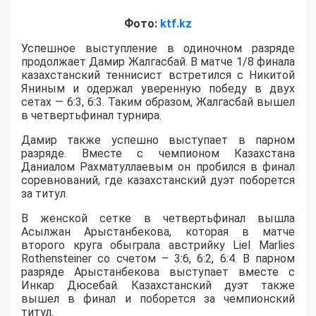
Фото:
ktf.kz
Успешное выступление в одиночном разряде
продолжает Дамир Жалгасбай. В матче 1/8 финала
казахстанский теннисист встретился с Никитой
Яниным и одержал уверенную победу в двух
сетах — 6:3, 6:3. Таким образом, Жалгасбай вышел
в четвертьфинал турнира.
Дамир также успешно выступает в парном
разряде. Вместе с чемпионом Казахстана
Даниалом Рахматуллаевым он пробился в финал
соревнований, где казахстанский дуэт поборется
за титул.
В женской сетке в четвертьфинал вышла
Асылжан Арыстанбекова, которая в матче
второго круга обыграла австрийку Liel Marlies
Rothensteiner со счетом – 3:6, 6:2, 6:4. В парном
разряде Арыстанбекова выступает вместе с
Инкар Дюсебай. Казахстанский дуэт также
вышел в финал и поборется за чемпионский
титул.