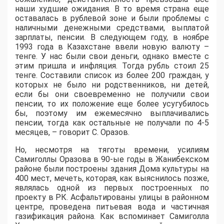
наши худшие ожидания.
В то время страна еще
оставалась в рублевой зоне и были проблемы с
наличными денежными средствами, выплатой
зарплаты, пенсии. В следующем году, в ноябре
1993 года в Казахстане ввели новую валюту –
тенге. У нас были свои деньги, однако вместе с
этим пришла и инфляция. Тогда рубль стоил 25
тенге. Составили список из более 200 граждан, у
которых не было ни родственников, ни детей,
если бы они своевременно не получили свои
пенсии, то их положение еще более усугубилось
бы, поэтому им ежемесячно выплачивались
пенсии, тогда как остальные не получали по 4-5
месяцев, – говорит С. Оразов.
Но, несмотря на тяготы времени, усилиям
Самиголлы Оразова в 90-ые годы в Жанибекском
районе были построены здания Дома культуры на
400 мест, мечеть, которая, как выяснилось позже,
являлась одной из первых построенных по
проекту в РК. Асфальтированы улицы в районном
центре, проведена питьевая вода и частичная
газификация района. Как вспоминает Самиголла