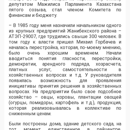
депутатом Мажилиса Парламента Казахстана
пятого созыва, стал членом Комитета по
финансам и бюджету.
–
В 1985 году меня назначили начальником одного
из крупных предприятий Жанибекского района –
АТЭП-29007, где трудились свыше 300 человек. В
том году к власти пришел Михаил Горбачев и
началась перестройка, которая, по-моему мнению,
было очень хорошим временем. Начали
вводиться понятия гласности, перестройки,
демократии, арендного подряда, хозрасчета,
платных услуг, самостоятельности в
хозяйственных вопросах и т.д.
У руководителя
появилась возможность для проявления
инициативы принятия решения в хозяйственных
вопросах. На предприятии было свое подсобное
хозяйство – овцы, коровы, плантации овощей
(огурцы, помидоры, картофель и т.д.), продукция,
которая реализовывалась в коллективе по
сниженным ценам.
Были построены дома, здание детского сада, на
тот момент единственное в райцентре,