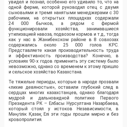
увидел и познал, особенно его удивило то, что на
одной ферме, которой руководил отец с двумя
сыновьями и тремя нанятыми менеджерами с 30
рабочими, на открытых площадках содержали
24 000 бычков, а рядом с фермой
функционировали хозяйства, занимавшиеся
утилизацией навоза, подвозом кормов и т.д., тогда
как у нас в Жанибекском районе в 8 совхозах
содержались около 25 000 голов КРС.
Представляете какая производительность труда
и эффективность производства? Конечно, в
условиях 90-х годов применить эту систему было
невозможно, однако со временем к этому пришло
и сельское хозяйство Казахстана.
Те тяжелые периоды, которые в народе прозвали
«лихие девяностые», оставили глубокий след в
сердцах многих казахстанцев, однако благодаря
мудрой и дальновидной политике Первого
Президента РК – Елбасы Нурсултана Назарбаева,
который стоял у истоков Независимости, в
Мәңгілік Қазақ Елі эти годы прошли мирно и без
кровопролития.