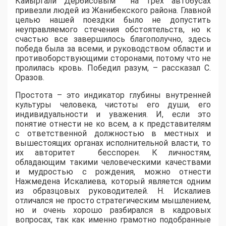
Кайыргали Дербисовым на трех автобусах
привезли людей из Жанибекского района. Главной
целью нашей поездки было не допустить
неуправляемого стечения
обстоятельств, но к
счастью все завершилось благополучно, здесь
победа была за всеми, и руководством области и
противоборствующими сторонами, потому что не
пролилась кровь. Победил разум, – рассказал С.
Оразов.
Простота – это индикатор глубины внутренней
культуры человека, чистоты его души, его
индивидуальности и уважения. И, если это
понятие отнести не ко всем, а к представителям
с ответственной должностью в местных и
вышестоящих органах исполнительной власти, то
их авторитет бесспорен. К личностям,
обладающим такими человеческими качествами
и мудростью с рождения, можно отнести
Нажмедена Искалиева, который является одним
из образцовых руководителей. Н. Искалиев
отличался не просто стратегическим мышлением,
но и очень хорошо разбирался в кадровых
вопросах, так как именно грамотно подобранные