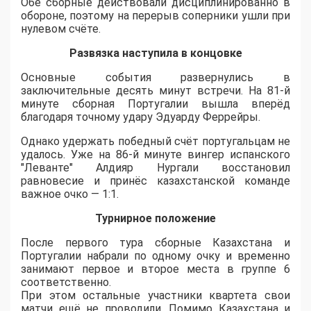
Обе сборные действовали дисциплинированно в
обороне, поэтому на перерыв соперники ушли при
нулевом счёте.
Развязка наступила в концовке
Основные события развернулись в
заключительные десять минут встречи. На 81-й
минуте сборная Португалии вышла вперёд
благодаря точному удару Эдуарду Феррейры.
Однако удержать победный счёт португальцам не
удалось. Уже на 86-й минуте вингер испанского
"Леванте" Алдияр Нургали восстановил
равновесие и принёс казахстанской команде
важное очко — 1:1.
Турнирное положение
После первого тура сборные Казахстана и
Португалии набрали по одному очку и временно
занимают первое и второе места в группе 6
соответственно.
При этом остальные участники квартета свои
матчи ещё не проводили. Помимо Казахстана и