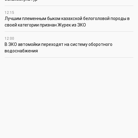
12:15
Лучшим племенным быком казахской белоголовой породы в
своей категории признан Жүрек из ЗКО
12:00
В ЗКО автомойки переходят на систему оборотного
водоснабжения
11:45
В ЗКО площадь орошаемых земель составляет 13,2 тыс. га
11:15
В ЗКО высокие темпы роста зафиксированы в
инвестиционной деятельности
10:30
По итогам первого полугодия предприятия ЗКО произвели
продукции на 166,6 млрд теңге
6 августа