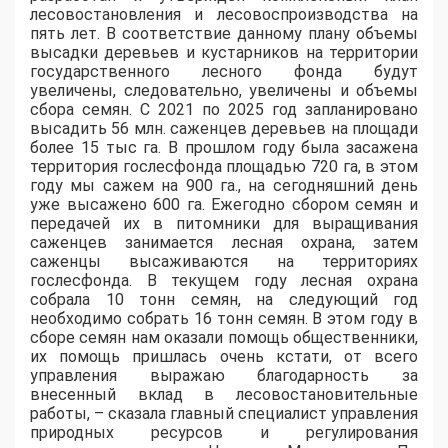
лесовостановления
и
лесовоспроизводства
на
пять лет. В соответствие данному плану объемы
высадки деревьев и кустарников на территории
государственного лесного фонда будут
увеличены, следовательно, увеличены и объемы
сбора семян.
С 2021 по 2025 год запланировано
высадить 56 млн. саженцев деревьев на площади
более 15
тыс
га. В прошлом году была засажена
территория
гослесфонда
площадью 720 га, в этом
году мы сажем
на
900 га., на сегодняшний день
уже высажено 600 га.
Ежегодно сбором семян и
передачей их в питомники для выращивания
саженцев занимается лесная охрана, затем
саженцы высаживаются на территориях
гослесфонда
.
В текущем году лесная охрана
собрала 10 тонн семян, на следующий год
необходимо собрать 16 тонн семян.
В этом году в
сборе семян нам оказали помощь общественники,
их помощь пришлась очень кстати, от всего
управления выражаю благодарность за
внесенный вклад в
лесовостановительные
работы, – сказала главный специалист управления
природных ресурсов и регулирования