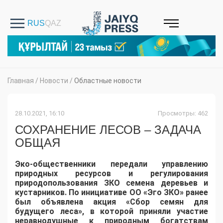
Главная
/
Новости
/
Областные новости
28.10.2021, 16:10
Просмотры: 462
СОХРАНЕНИЕ ЛЕСОВ – ЗАДАЧА
ОБЩАЯ
Эко-общественники передали управлению
природных ресурсов и регулирования
природопользования ЗКО семена деревьев и
кустарников. По инициативе ОО «Эго ЗКО» ранее
был объявл
ена акция «С
бор семян
для
будущего леса»
, в котор
ой
приняли участие
неравнодушные к природным богатствам