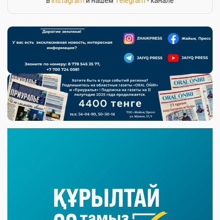
в
Instagram
и нашем
Telegram
- канале