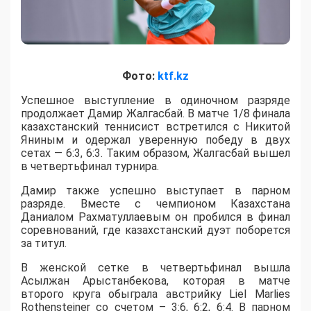
Фото:
ktf.kz
Успешное выступление в одиночном разряде
продолжает Дамир Жалгасбай. В матче 1/8 финала
казахстанский теннисист встретился с Никитой
Яниным и одержал уверенную победу в двух
сетах — 6:3, 6:3. Таким образом, Жалгасбай вышел
в четвертьфинал турнира.
Дамир также успешно выступает в парном
разряде. Вместе с чемпионом Казахстана
Даниалом Рахматуллаевым он пробился в финал
соревнований, где казахстанский дуэт поборется
за титул.
В женской сетке в четвертьфинал вышла
Асылжан Арыстанбекова, которая в матче
второго круга обыграла австрийку Liel Marlies
Rothensteiner со счетом – 3:6, 6:2, 6:4. В парном