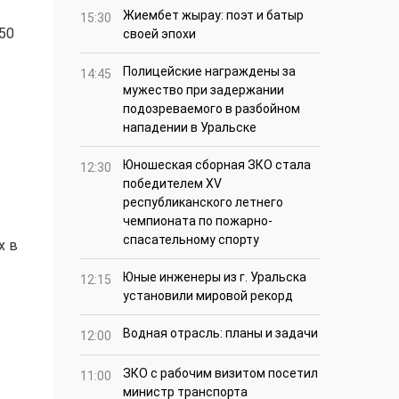
Жиембет жырау: поэт и батыр
15:30
50
своей эпохи
Полицейские награждены за
14:45
мужество при задержании
подозреваемого в разбойном
нападении в Уральске
Юношеская сборная ЗКО стала
12:30
победителем XV
республиканского летнего
чемпионата по пожарно-
спасательному спорту
х в
Юные инженеры из г. Уральска
12:15
установили мировой рекорд
Водная отрасль: планы и задачи
12:00
ЗКО с рабочим визитом посетил
11:00
министр транспорта