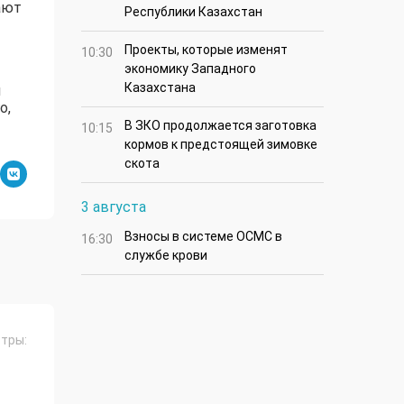
ают
Республики Казахстан
Проекты, которые изменят
10:30
экономику Западного
Казахстана
й
о,
В ЗКО продолжается заготовка
10:15
кормов к предстоящей зимовке
скота
3 августа
Взносы в системе ОСМС в
16:30
службе крови
тры: