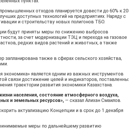
селенных пунктах.
 промышленных отходов планируется довести до 60% к 20
лучших доступных технологий на предприятиях. Наряду с
тивации и строительству новых полигонов ТБО.
пции будут приняты меры по снижению выбросов
тности, за счет модернизации ТЭЦ и перехода на газовое
астков, редких видов растений и животных, а также
ер запланирована также в сферах сельского хозяйства,
ами.
ая экономика» является одним из важных инструментов
этой связи достижение целей и индикаторов, поставленны
нения траектории развития экономики Казахстана.
жизни населения, состояние атмосферного воздуха,
дных и земельных ресурсов»,
— сказал Алихан Смаилов.
корить актуализацию Концепции и в срок до 1 декабря
принимаемые меры по дальнейшему развитию