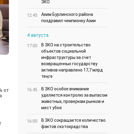
ЗКО
Аким Бурлинского района
12:45
поздравил чемпионку Азии
4 августа
В ЗКО на строительство
17:00
объектов социальной
инфраструктуры за счет
возвращенных государству
активов направлено 17,7 млрд
теңге
В ЗКО особое внимание
16:45
% от
уделяется контролю за выпасом
я
животных, проверкам рынков и
мест убоя
В ЗКО сокращается количество
16:00
т
фактов скотокрадства