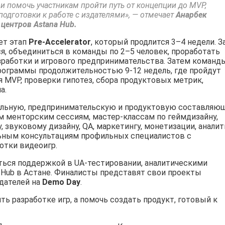
 и помочь участникам пройти путь от концепции до MVP,
подготовки к работе с издателями», — отмечает
Анарбек
 центров Astana Hub.
ет этап
Pre-Accelerator
, который продлится 3–4 недели. З
я, объединиться в команды по 2–5 человек, проработать
работки и игрового предпринимательства. Затем команд
рограммы продолжительностью 9-12 недель, где пройдут
я MVP, проверки гипотез, сбора продуктовых метрик,
а.
ельную, предпринимательскую и продуктовую составляющ
м менторским сессиям, мастер-классам по геймдизайну,
, звуковому дизайну, QA, маркетингу, монетизации, анали
альным консультациям профильных специалистов с
отки видеоигр.
ться поддержкой в UA-тестировании, аналитическими
 Hub в Астане. Финалисты представят свои проекты
дателей на
Demo Day
.
ть разработке игр, а помочь создать продукт, готовый к