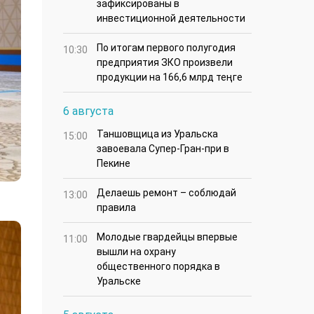
зафиксированы в
инвестиционной деятельности
По итогам первого полугодия
10:30
предприятия ЗКО произвели
продукции на 166,6 млрд теңге
6 августа
Таншовщица из Уральска
15:00
завоевала Супер-Гран-при в
Пекине
Делаешь ремонт – соблюдай
13:00
правила
Молодые гвардейцы впервые
11:00
вышли на охрану
общественного порядка в
Уральске