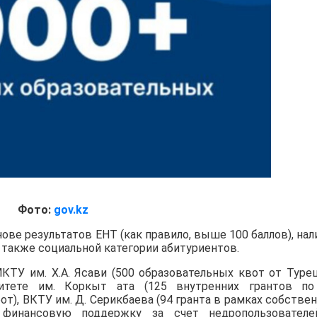
Фото:
gov.kz
ове результатов ЕНТ (как правило, выше 100 баллов), нал
 а также социальной категории абитуриентов.
КТУ им. Х.А. Ясави (500 образовательных квот от Туре
итете им. Коркыт ата (125 внутренних грантов по
от), ВКТУ им. Д. Серикбаева (94 гранта в рамках собстве
де финансовую поддержку за счет недропользовател