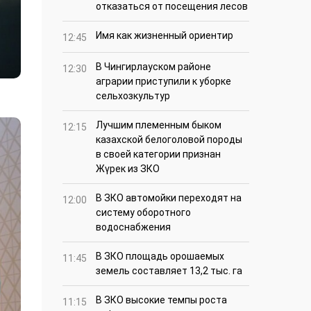
отказаться от посещения лесов
Имя как жизненный ориентир
12:45
В Чингирлауском районе
12:30
аграрии приступили к уборке
сельхозкультур
Лучшим племенным быком
12:15
казахской белоголовой породы
в своей категории признан
Жүрек из ЗКО
В ЗКО автомойки переходят на
12:00
систему оборотного
водоснабжения
В ЗКО площадь орошаемых
11:45
земель составляет 13,2 тыс. га
В ЗКО высокие темпы роста
11:15