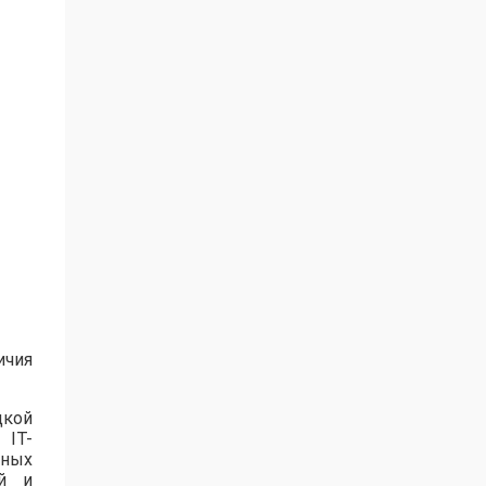
ичия
цкой
 IT-
нных
ей и