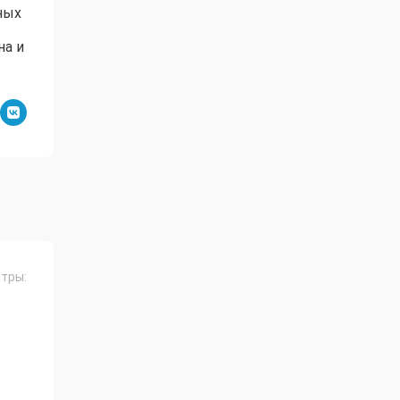
ных
на и
тры: