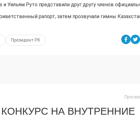
 и Уильям Руто представили друг другу членов официаль
приветственный рапорт, затем прозвучали гимны Казахста
и
Президент РК
Просмо
 КОНКУРС НА ВНУТРЕННИЕ