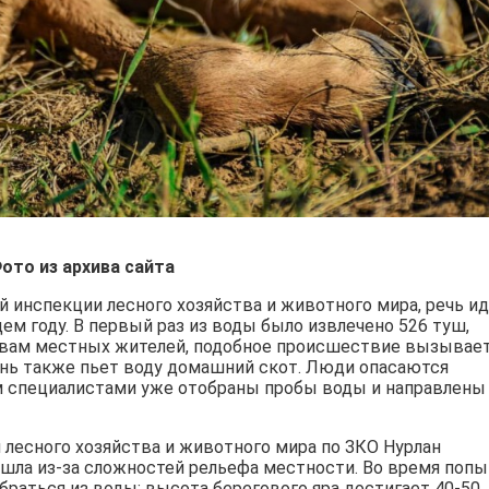
ото из архива сайта
 инспекции лесного хозяйства и животного мира, речь и
щем году. В первый раз из воды было извлечено 526 туш,
ловам местных жителей, подобное происшествие вызывае
ень также пьет воду домашний скот. Люди опасаются
им специалистами уже отобраны пробы воды и направлены
лесного хозяйства и животного мира по ЗКО Нурлан
ошла из-за сложностей рельефа местности. Во время поп
раться из воды: высота берегового яра достигает 40-50