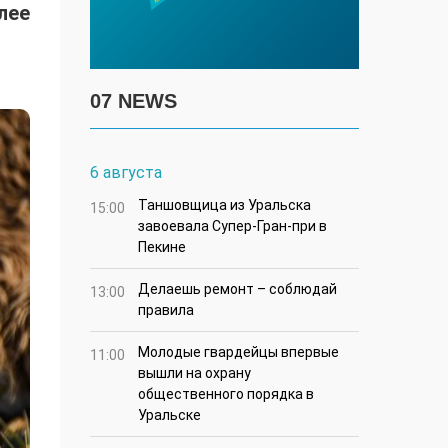
лее
07 NEWS
6 августа
Таншовщица из Уральска
15:00
завоевала Супер-Гран-при в
Пекине
Делаешь ремонт – соблюдай
13:00
правила
Молодые гвардейцы впервые
11:00
вышли на охрану
общественного порядка в
Уральске