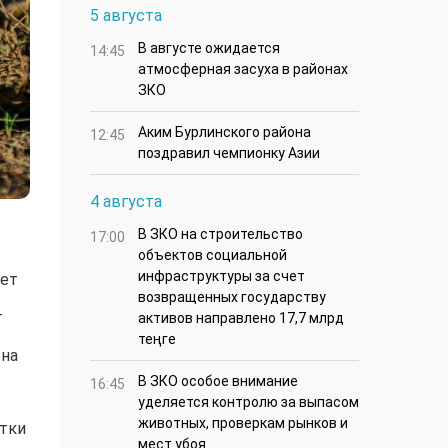
5 августа
В августе ожидается
14:45
атмосферная засуха в районах
ЗКО
Аким Бурлинского района
12:45
поздравил чемпионку Азии
4 августа
В ЗКО на строительство
17:00
объектов социальной
инфраструктуры за счет
дет
возвращенных государству
т
активов направлено 17,7 млрд
теңге
 на
В ЗКО особое внимание
16:45
уделяется контролю за выпасом
животных, проверкам рынков и
ытки
мест убоя