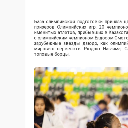
База олимпийской подготовки приняла ц
призеров Олимпийских игр, 20 чемпион
именитых атлетов, прибывших в Казахст
с олимпийским чемпионом Елдосом Смето
зарубежные звезды дзюдо, как олимпи
мировых первенств Рюдзю Нагаяма, Са
топовые борцы.