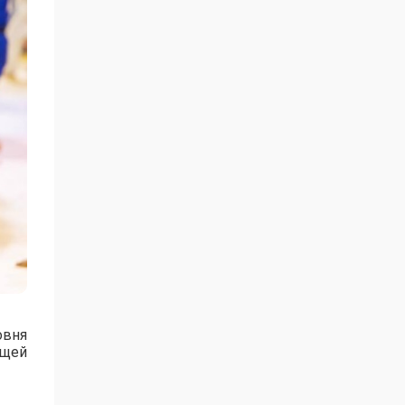
овня
ущей