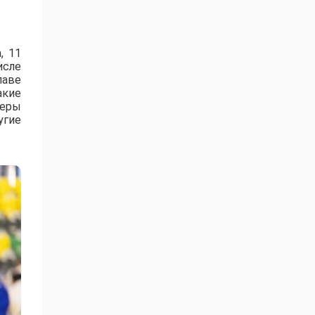
, 11
исле
лаве
акие
зеры
угие