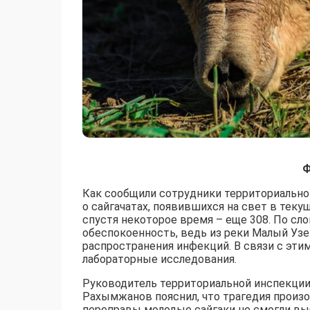
Ф
Как сообщили сотрудники территориальной
о сайгачатах, появившихся на свет в теку
спустя некоторое время – еще 308. По с
обеспокоенность, ведь из реки Малый Уз
распространения инфекций. В связи с эт
лабораторные исследования.
Руководитель территориальной инспекции 
Рахымжанов пояснил, что трагедия произ
переправы молодые сайгаки не смогли выб