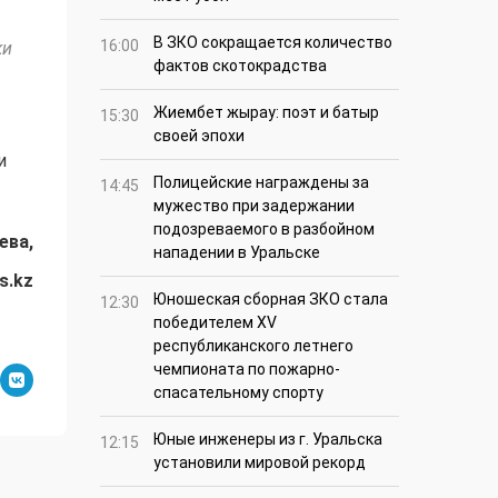
В ЗКО сокращается количество
16:00
ки
фактов скотокрадства
Жиембет жырау: поэт и батыр
15:30
своей эпохи
и
Полицейские награждены за
14:45
мужество при задержании
подозреваемого в разбойном
ева,
нападении в Уральске
s.kz
Юношеская сборная ЗКО стала
12:30
победителем XV
республиканского летнего
чемпионата по пожарно-
спасательному спорту
Юные инженеры из г. Уральска
12:15
установили мировой рекорд