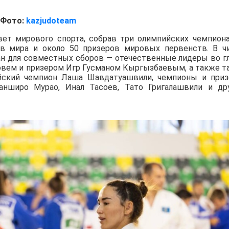
Фото:
kazjudoteam
вет мирового спорта, собрав три олимпийских чемпиона
ов мира и около 50 призеров мировых первенств. В ч
ан для совместных сборов — отечественные лидеры во г
вем и призером Игр Гусманом Кыргызбаевым, а также т
йский чемпион Лаша Шавдатуашвили, чемпионы и при
нширо Мурао, Инал Тасоев, Тато Григалашвили и др