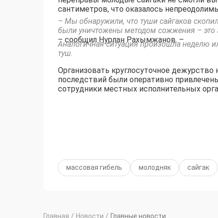
сантиметров, что оказалось непреодолим
– Мы обнаружили, что туши сайгаков скопил
были уничтожены методом сожжения – это 
– сообщил Нурлан Рахымжанов. –
Аналогичная ситуация произошла неделю или
туш.
Организовать круглосуточное дежурство н
последствий были оперативно привлечены
сотрудники местных исполнительных орга
массовая гибель
молодняк
сайгак
Главная
/
Новости
/
Главные новости