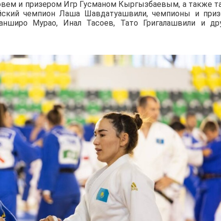
вем и призером Игр Гусманом Кыргызбаевым, а также т
йский чемпион Лаша Шавдатуашвили, чемпионы и при
нширо Мурао, Инал Тасоев, Тато Григалашвили и др