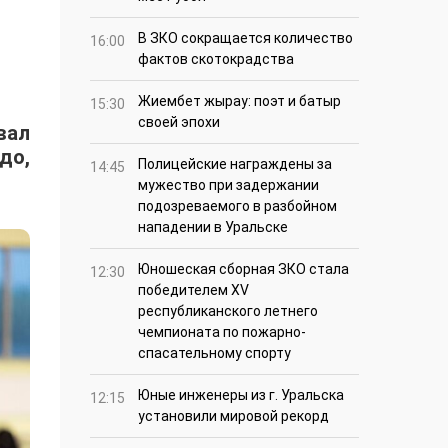
В ЗКО сокращается количество
16:00
фактов скотокрадства
Жиембет жырау: поэт и батыр
15:30
своей эпохи
вал
до,
Полицейские награждены за
14:45
мужество при задержании
подозреваемого в разбойном
нападении в Уральске
Юношеская сборная ЗКО стала
12:30
победителем XV
республиканского летнего
чемпионата по пожарно-
спасательному спорту
Юные инженеры из г. Уральска
12:15
установили мировой рекорд