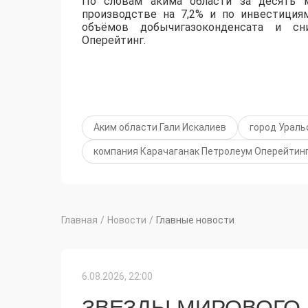
По словам акима
области за
десять
м
производстве на 7,2% и по инвестиция
объёмов добычи
газоконденсата
и сниж
Оперейтинг.
Аким области Гали Искалиев
город Ураль
компания Карачаганак Петролеум Оперейтин
Главная
/
Новости
/
Главные новости
6.08.2026, 22:00