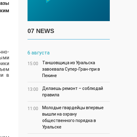
базы
аким
07 NEWS
чно-
6 августа
ными
Таншовщица из Уральска
рики
15:00
бъем
завоевала Супер-Гран-при в
ии
в
Пекине
Делаешь ремонт – соблюдай
13:00
правила
Молодые гвардейцы впервые
11:00
вышли на охрану
общественного порядка в
Уральске