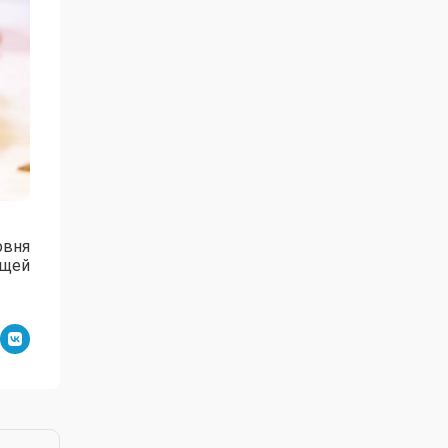
овня
ущей