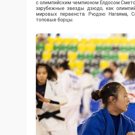
с олимпийским чемпионом Елдосом Смето
зарубежные звезды дзюдо, как олимпи
мировых первенств Рюдзю Нагаяма, Са
топовые борцы.