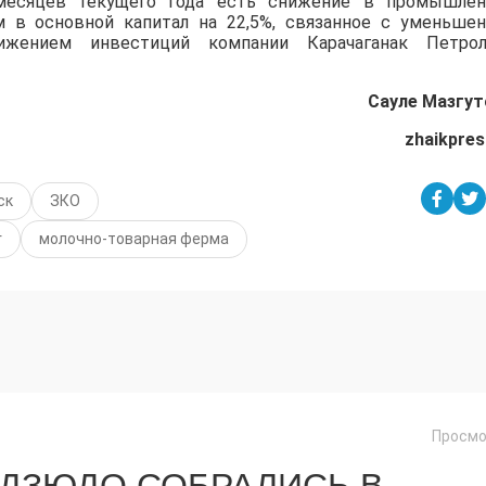
есяцев текущего года есть снижение в промышле
м в основной капитал на 22,5%, связанное с уменьше
ением инвестиций компании Карачаганак Петрол
Сауле Мазгут
zhaikpres
ск
ЗКО
г
молочно-товарная ферма
Просмо