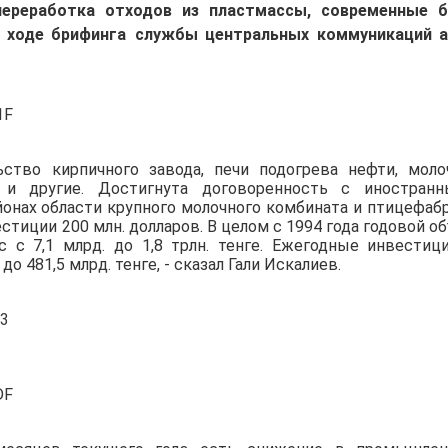
п
ереработк
а
отходов из пластмассы
, современные 
в
ходе брифинга
службы
центральных коммуникаций 
ьство
кирпичн
ого
завод
а
,
печи подогрева нефти,
моло
и др
угие
.
Достигнута договоренность с иностран
йон
ах
области крупного молочного комбината и птицефаб
стиции 200 млн. долларов
.
В
целом
с 1994 года годовой о
ос
с 7,1 млрд. до 1,8 трлн. тенге
.
Ежегодные и
нвестиц
 до 481,5 млрд. тенге,
-
сказал Гали Искалиев
.