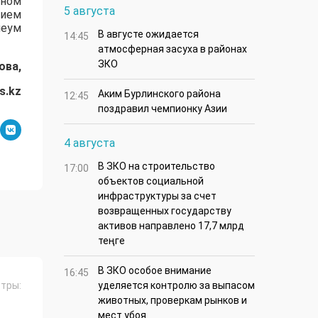
нном
5 августа
нием
еум
В августе ожидается
14:45
атмосферная засуха в районах
ЗКО
ова,
s.kz
Аким Бурлинского района
12:45
поздравил чемпионку Азии
4 августа
В ЗКО на строительство
17:00
объектов социальной
инфраструктуры за счет
возвращенных государству
активов направлено 17,7 млрд
теңге
В ЗКО особое внимание
16:45
тры:
уделяется контролю за выпасом
животных, проверкам рынков и
мест убоя