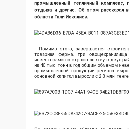
промышленный
тепличный комплекс
, 
отдыха
и
другие.
Об этом рассказал 
области Гали Искалиев.
-
Помимо этого,
завершается строител
товарная ферма
,
три
овощехранилища
инвесторами по строительству в двух ра
на 40 тыс. тонн в год общим объем
ом инве
промышленной продукции региона выр
основной капитал выросли
с 2,8 млн. тенге