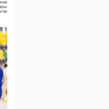
акие
зеры
угие