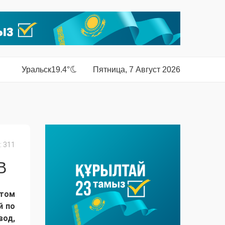
Уральск
19.4°
Пятница, 7 Август 2026
 311
В
этом
й по
вод,