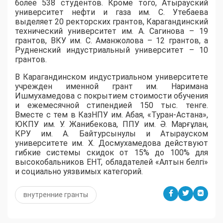
более 538 студентов. Кроме того, Атырауский
университет нефти и газа им. С. Утебаева
выделяет 20 ректорских грантов, Карагандинский
технический университет им. А. Сагинова – 19
грантов, ВКУ им. С. Аманжолова – 12 грантов, а
Рудненский индустриальный университет – 10
грантов.
​В Карагандинском индустриальном университете
учрежден именной грант им. Наримана
Ишмухамедова с покрытием стоимости обучения
и ежемесячной стипендией 150 тыс. тенге.
Вместе с тем в КазНПУ им. Абая, «Туран-Астана»,
ЮКПУ им. У. Жанибекова, ППУ им. Ә. Марғұлан,
КРУ им. А. Байтурсынулы и Атырауском
университете им. Х. Досмухамедова действуют
гибкие системы скидок от 15% до 100% для
высокобальников ЕНТ, обладателей «Алтын белгі»
и социально уязвимых категорий.
внутренние гранты