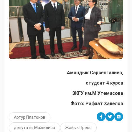
Амандык Сарсенгалиев,
студент 4 курса
ЗКГУ им.М.Утемисова
Фото: Рафхат Халелов
Артур Платонов
депутаты Мажилиса
Жайык Пресс