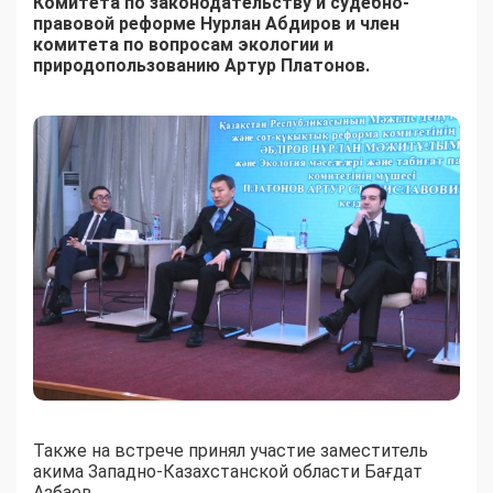
Комитета по законодательству и судебно-
правовой реформе
Нурлан А
бд
и
ров и член
комитета по вопросам экологии и
природопользованию
Артур
Платонов.
Также на встрече принял участие заместитель
акима Западно-Казахстанской области Бағдат
Азбаев.