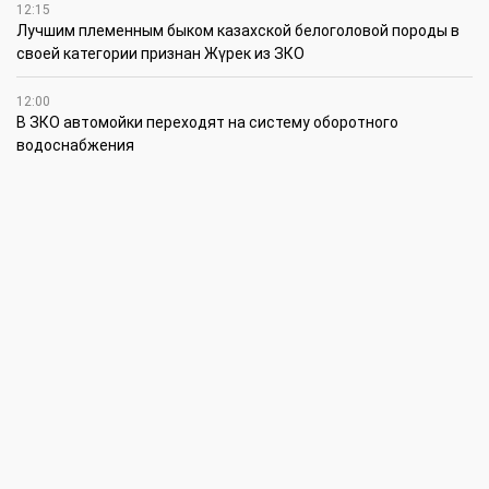
12:15
Лучшим племенным быком казахской белоголовой породы в
своей категории признан Жүрек из ЗКО
12:00
В ЗКО автомойки переходят на систему оборотного
водоснабжения
11:45
В ЗКО площадь орошаемых земель составляет 13,2 тыс. га
11:15
В ЗКО высокие темпы роста зафиксированы в
инвестиционной деятельности
10:30
По итогам первого полугодия предприятия ЗКО произвели
продукции на 166,6 млрд теңге
6 августа
15:00