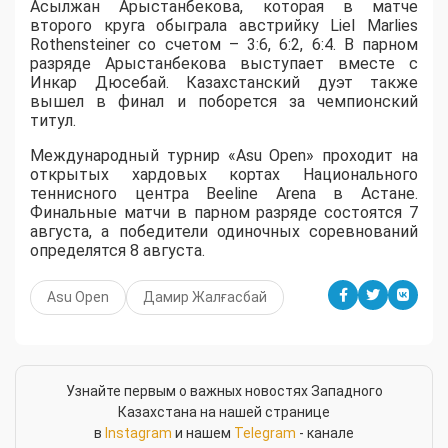
Асылжан Арыстанбекова, которая в матче
второго круга обыграла австрийку Liel Marlies
Rothensteiner со счетом – 3:6, 6:2, 6:4. В парном
разряде Арыстанбекова выступает вместе с
Инкар Дюсебай. Казахстанский дуэт также
вышел в финал и поборется за чемпионский
титул.
Международный турнир «Asu Open» проходит на
открытых хардовых кортах Национального
теннисного центра Beeline Arena в Астане.
Финальные матчи в парном разряде состоятся 7
августа, а победители одиночных соревнований
определятся 8 августа.
Asu Open
Дамир Жалғасбай
Узнайте первым о важных новостях Западного
Казахстана на нашей странице
в
Instagram
и нашем
Telegram
- канале