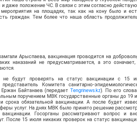
и даже положение ЧС. В связи с этим согласно действу
мероприятия на площадях, так как на кону было и ест
ость граждан. Тем более что наша область продолжител
хамгали Арыспаева, вакцинация проводится на добровол
аких наказаний не предусматривается, а это означает,
аются.
в не будут проверять на статус вакцинации с 15 и
редставитель Комитета санитарно-эпидемиологичес
 Ержан Байтанаев (передает
Tengrinews.kz
). По его слова
кольным поручением МВК государственные органы до 19 
и срока обязательной вакцинации. А после будет изве
сферы услуг. На днях МВК было принято решение рассмот
й вакцинации. Госорганы рассматривают вопрос и вн
г. После 15 июля никаких проверок на статус вакцинаци