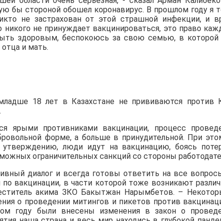
шей области очень серьезная, - сказал Арман Калибеко
рую бы стороной обошел коронавирус. В прошлом году я 
никто не застрахован от этой страшной инфекции, и в
о никого не принуждает вакцинироваться, это право каж
и быть здоровым, беспокоюсь за свою семью, в которой
отца и мать.
 младше 18 лет в Казахстане не прививаются против 
.
я ярыми противниками вакцинации, процесс провед
бровольной форме, а больше в принудительной. При это
х утверждению, люди идут на вакцинацию, боясь поте
зможных ограничительных санкций со стороны работодате
ивный диалог и всегда готовы ответить на все вопрос
и по вакцинации, в части которой тоже возникают разли
аместитель акима ЗКО Бакытжан Нарымбетов. – Некото
ния о проведении митингов и пикетов против вакцинац
лом году были внесены изменения в закон о провед
ятия наша страна и весь мир находись в глубокой панде