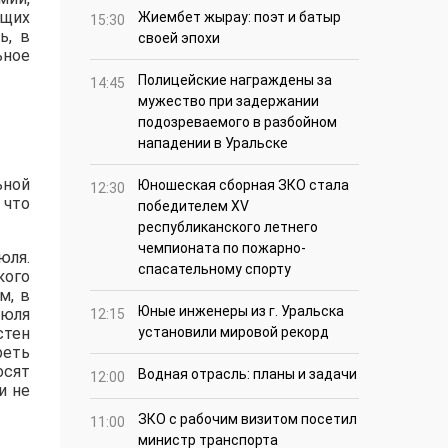
ющих
Жиембет жырау: поэт и батыр
15:30
ь, в
своей эпохи
ьное
Полицейские награждены за
14:45
мужество при задержании
подозреваемого в разбойном
нападении в Уральске
ьной
Юношеская сборная ЗКО стала
12:30
 что
победителем XV
республиканского летнего
чемпионата по пожарно-
юля.
спасательному спорту
кого
м, в
Юные инженеры из г. Уральска
июля
12:15
стен
установили мировой рекорд
реть
осят
Водная отрасль: планы и задачи
12:00
и не
ЗКО с рабочим визитом посетил
11:00
министр транспорта