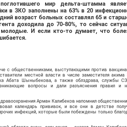
поглотившего мир дельта-штамма являе
йки в ЗКО заполнены на 63% в 20 инфекцион
едний возраст больных составлял 65 и старше
гента доходила до 70-80%, то сейчас ситуа
 молодые. И если кто-то думает, что боле
шибается.
ече с общественниками, выступающими против вакцина
тавители местной власти в числе заместителя акима
ка Абата Шыныбекова, а также облздрава, службы С
озникающие вопросы и дали разъяснения правил и 
я здравоохранения Арман Калибеков напомнил общественн
вовал календарь прививок, и все они в детстве полу
прочих инфекций, которые были побеждены только благо