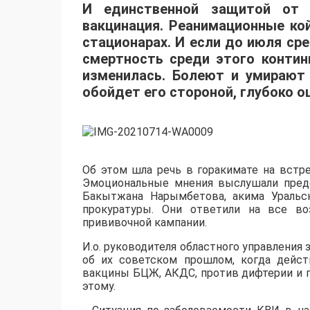
И единственной защитой от 
вакцинация. Реанимационные ко
стационарах. И если до июля ср
смертность среди этого контин
изменилась. Болеют и умирают
обойдет его стороной, глубоко о
Об этом шла речь в горакимате на встр
Эмоциональные мнения выслушали предс
Бакытжана Нарымбетова, акима Уральс
прокуратуры. Они ответили на все в
прививочной кампании.
И.о. руководителя областного управлени
об их советском прошлом, когда дейст
вакцины БЦЖ, АКДС, против дифтерии и 
этому.