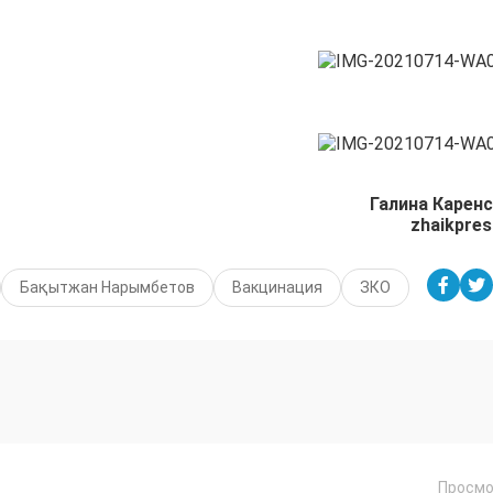
Галина Каренс
zhaikpres
Бақытжан Нарымбетов
Вакцинация
ЗКО
Просмо