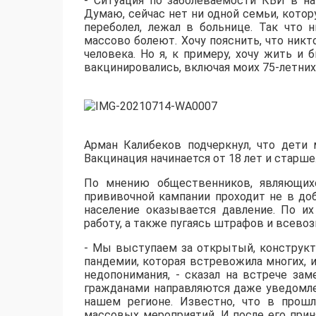
- Ситуация по заболеваемости КВИ в на
Думаю, сейчас нет ни одной семьи, кото
переболел, лежал в больнице. Так что 
массово болеют. Хочу пояснить, что никт
человека. Но я, к примеру, хочу жить 
вакцинировались, включая моих 75-летних 
Арман Калибеков подчеркнул, что дети
Вакцинация начинается от 18 лет и старше
По мнению общественников, являющихс
прививочной кампании проходит не в до
население оказывается давление. По и
работу, а также пугаясь штрафов и всево
- Мы выступаем за открытый, конструкт
пандемии, которая встревожила многих, 
недопонимания, - сказал на встрече з
гражданами направляются даже уведомле
нашем регионе. Известно, что в прош
массовых мероприятий. И после его прин