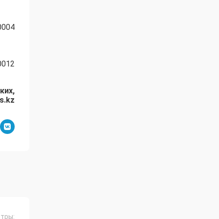
ких,
s.kz
тры: