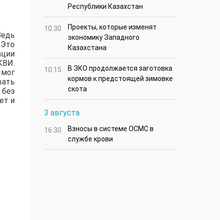
Республики Казахстан
Проекты, которые изменят
10:30
Ведь
экономику Западного
 Это
Казахстана
ации
КВИ.
В ЗКО продолжается заготовка
10:15
 мог
кормов к предстоящей зимовке
вать
скота
 без
ет и
3 августа
Взносы в системе ОСМС в
16:30
службе крови