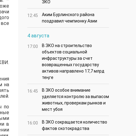
в. –
ЗКО
тоже
рачи
Аким Бурлинского района
12:45
дого
поздравил чемпионку Азии
 все
4 августа
В ЗКО на строительство
17:00
объектов социальной
инфраструктуры за счет
КВИ.
возвращенных государству
активов направлено 17,7 млрд
теңге
ения
м на
рять
В ЗКО особое внимание
16:45
лей.
уделяется контролю за выпасом
животных, проверкам рынков и
ы по
мест убоя
чные
рыми
В ЗКО сокращается количество
16:00
ии в
фактов скотокрадства
ении
мии,