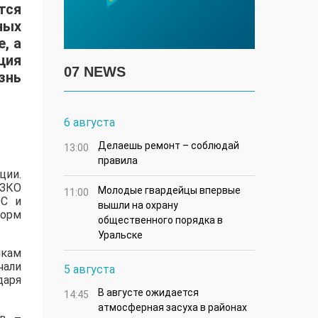
тся
ных
, а
ция
07 NEWS
знь
6 августа
Делаешь ремонт – соблюдай
13:00
правила
ции.
 ЗКО
Молодые гвардейцы впервые
11:00
ЭС и
вышли на охрану
норм
общественного порядка в
Уральске
икам
чали
5 августа
даря
В августе ожидается
14:45
атмосферная засуха в районах