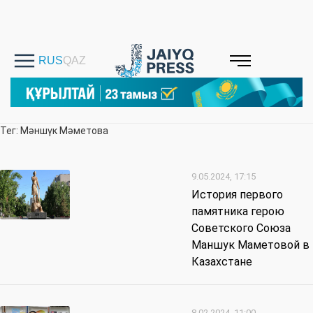
Тег: Мәншүк Мәметова
9.05.2024, 17:15
История первого
памятника герою
Советского Союза
Маншук Маметовой в
Казахстане
8.02.2024, 11:00