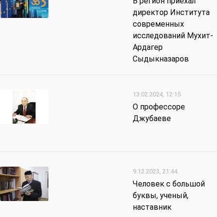
В регион приехал
директор Института
современных
исследований Мухит-
Ардагер
Сыдыкназаров
13.02.2024, 12:15
О профессоре
Джубаеве
9.12.2023, 21:44
Человек с большой
буквы, ученый,
наставник