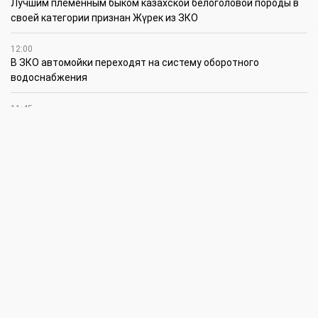
Лучшим племенным быком казахской белоголовой породы в
своей категории признан Жүрек из ЗКО
12:00
В ЗКО автомойки переходят на систему оборотного
водоснабжения
11:45
В ЗКО площадь орошаемых земель составляет 13,2 тыс. га
11:15
В ЗКО высокие темпы роста зафиксированы в
инвестиционной деятельности
10:30
По итогам первого полугодия предприятия ЗКО произвели
продукции на 166,6 млрд теңге
6 августа
15:00
Таншовщица из Уральска завоевала Супер-Гран-при в Пекине