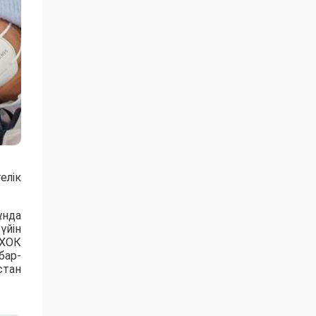
елік
ұнда
үйін
 ХОК
бар-
стан