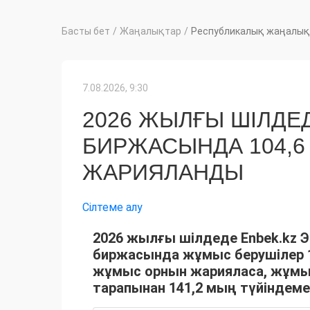
Басты бет
/
Жаңалықтар
/
Республикалық жаңалық
7.08.2026, 9:30
2026 ЖЫЛҒЫ ШІЛДЕ
БИРЖАСЫНДА 104,
ЖАРИЯЛАНДЫ
Сілтеме алу
2026 жылғы шілдеде Enbek.kz 
биржасында жұмыс берушілер 1
жұмыс орнын жарияласа, жұмы
тарапынан 141,2 мың түйіндем