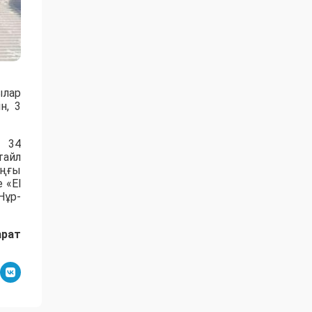
ылар
н, 3
ы 34
тайл
аңғы
 «El
Нұр-
арат