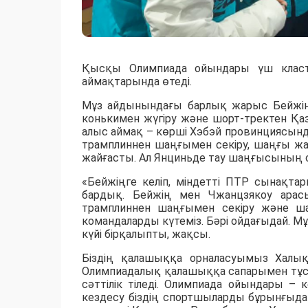
Қысқы Олимпиада ойындары үш класте
аймақтарында өтеді.
Мұз айдынындағы барлық жарыс Бейжің
конькимен жүгіру және шорт-тректен Қа
алыс аймақ – көрші Хэбэй провинциясынд
трамплиннен шаңғымен секіру, шаңғы 
жайғасты. Ал Янциньде тау шаңғысының 
«Бейжіңге келіп, міндетті ПТР сынақта
бардық. Бейжің мен Чжанцзякоу арасы
трамплиннен шаңғымен секіру және ш
командаларды күтеміз. Бәрі ойдағыдай. М
күйі бірқалыпты, жақсы.
Біздің қалашыққа орналасуымыз Халық
Олимпиадалық қалашыққа сапарымен тұспа
сәттілік тіледі. Олимпиада ойындары –
кездесу біздің спортшыларды бұрынғыда