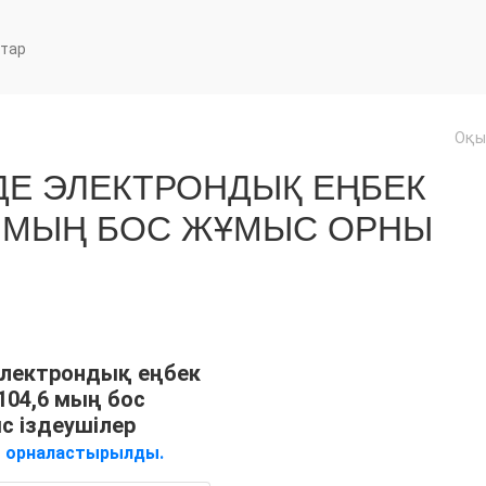
тар
Оқы
ДЕ ЭЛЕКТРОНДЫҚ ЕҢБЕК
6 МЫҢ БОС ЖҰМЫС ОРНЫ
Электрондық еңбек
04,6 мың бос
с іздеушілер
е
орналастырылды.