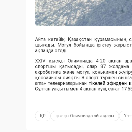
Айта кетейік, Қазақстан құрамасының 
шығады. Могул бойынша іріктеу жарыс
ақпанда өтеді.
XXIV қысқы Олимпиада 4-20 ақпан ара
спортшы қатысады, олар 87 жолдама 
акробатика және могул, конькимен жүгіру
қоссайысы сияқты 8 спорт түрінен сынға 
arna» телеарналарынан
тікелей
эфирден к
Сұлтан уақытымен 4 ақпан күні, сағат 17:5
ҚР
қысқы Олимпиада ойындары
Ұлт