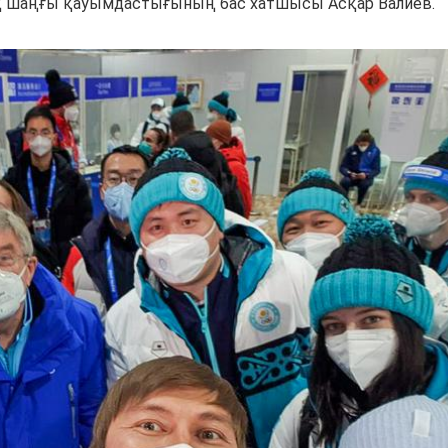
ық шаңғы қауымдастығының бас хатшысы Асқар Валиев.