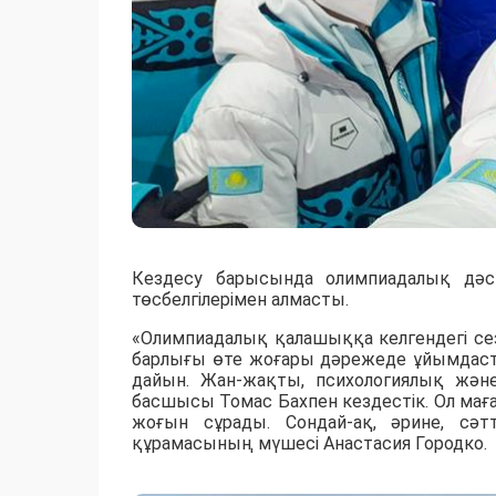
Кездесу барысында олимпиадалық дәс
төсбелгілерімен алмасты.
«Олимпиадалық қалашыққа келгендегі сез
барлығы өте жоғары дәрежеде ұйымдасты
дайын. Жан-жақты, психологиялық жән
басшысы Томас Бахпен кездестік. Ол маған
жоғын сұрады. Сондай-ақ, әрине, сәтті
құрамасының мүшесі Анастасия Городко.