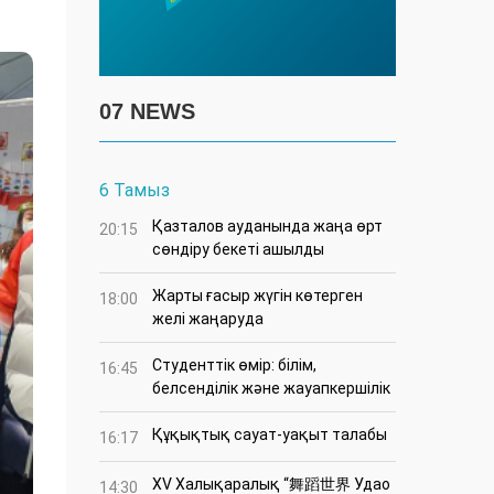
07 NEWS
6 Тамыз
Қазталов ауданында жаңа өрт
20:15
сөндіру бекеті ашылды
Жарты ғасыр жүгін көтерген
18:00
желі жаңаруда
Студенттік өмір: білім,
16:45
белсенділік және жауапкершілік
Құқықтық сауат-уақыт талабы
16:17
XV Халықаралық “舞蹈世界 Удао
14:30