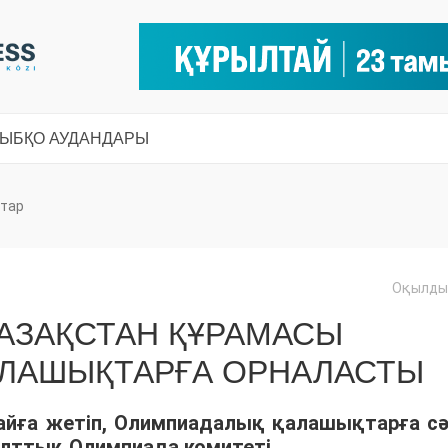
СЫ
БҚО АУДАНДАРЫ
тар
Оқылды:
ҚАЗАҚСТАН ҚҰРАМАСЫ
ЛАШЫҚТАРҒА ОРНАЛАСТЫ
йға жетіп, Олимпиадалық қалашықтарға сә
Ұлттық Олимпиада комитеті.