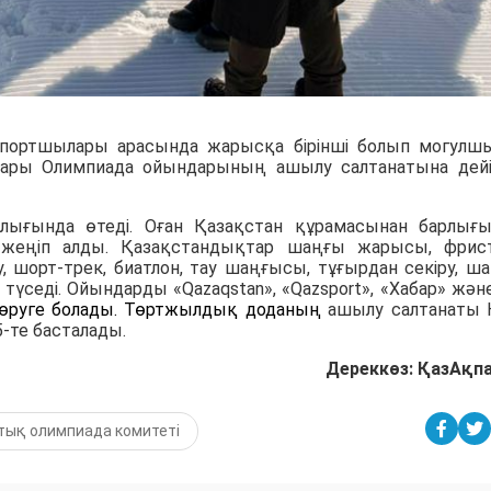
спортшылары арасында жарысқа бірінші болып могулш
тары Олимпиада ойындарының ашылу салтанатына дейі
лығында өтеді. Оған Қазақстан құрамасынан барлығ
жеңіп алды. Қазақстандықтар шаңғы жарысы, фрис
, шорт-трек, биатлон, тау шаңғысы, тұғырдан секіру, ш
түседі. Ойындарды «Qazaqstan», «Qazsport», «Хабар» және
өруге болады.
Төртжылдық доданың
ашылу салтанаты 
5-те басталады.
Дереккөз: ҚазАқп
тық олимпиада комитеті