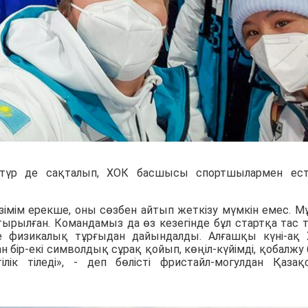
түр де сақталып, ХОК басшысы спортшылармен ест
імім ерекше, оны сөзбен айтып жеткізу мүмкін емес. М
рылған. Командамыз да өз кезегінде бұл стартқа тас т
е физикалық тұрғыдан дайындалды. Алғашқы күні-ақ
 бір-екі символдық сұрақ қойып, көңіл-күйімді, қобалжу 
лік тіледі», - деп бөлісті фристайл-могулдан Қазақ