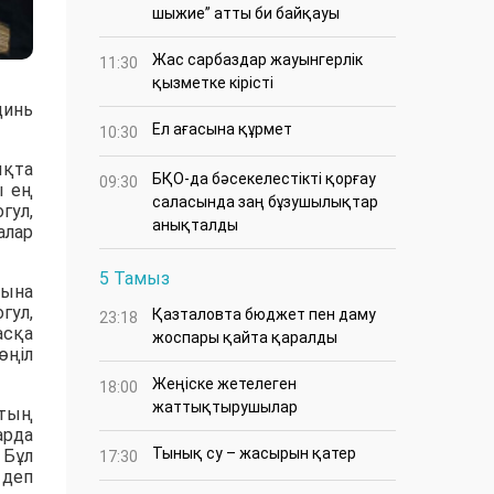
шыжие” атты би байқауы
Жас сарбаздар жауынгерлік
11:30
қызметке кірісті
цинь
Ел ағасына құрмет
10:30
ықта
БҚО-да бәсекелестікті қорғау
09:30
ы ең
саласында заң бұзушылықтар
гул,
анықталды
алар
5 Тамыз
рына
гул,
Қазталовта бюджет пен даму
23:18
асқа
жоспары қайта қаралды
өңіл
Жеңіске жетелеген
18:00
жаттықтырушылар
хтың
арда
Тынық су – жасырын қатер
 Бұл
17:30
 деп