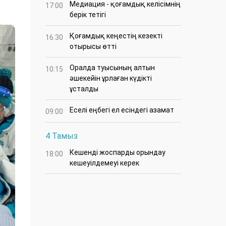
Медиация - қоғамдық келісімнің
17:00
берік тетігі
Қоғамдық кеңестің кезекті
16:30
отырысы өтті
Оралда туысының алтын
10:15
әшекейін ұрлаған күдікті
ұсталды
Еселі еңбегі ел есіндегі азамат
09:00
4 Тамыз
Кешенді жоспарды орындау
18:00
кешеуілдемеуі керек