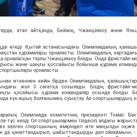
рде, атап айтқанда, Бейжің, Чжанцзякоу және Янь
де өтеді. Қытай астанасындағы Олимпиадалық қалаш
зақстан құрамалары орналасты. Олимпиадалық картадағ
а орналасқан таулы Чжанцзякоу болды. Онда фристайл-мо
жарысы және шаңғы қоссайысы бойынша құрама команд
спортшылары орналасты.
рынан өткеннен кейін бірден Олимпиадалық қалашықта
ндағы жол 3 сағатқа созылады. Біздің фристайл-мо
аңғы қосайысы құрама командалар осында болды. Б
ұнда күн ашық болғанымен, суықтау. Ал спортшылардың к
аралық Олимпиада комитетінің президенті Томас Ба
-тұс келді. Ол спортшылармен тілдесіп, алдағы жарыст
 кез келген спортшының өміріндегі өте маңызды оқиға.
н да қанаттандырып, шабыттандырды деп ойлаймын», -