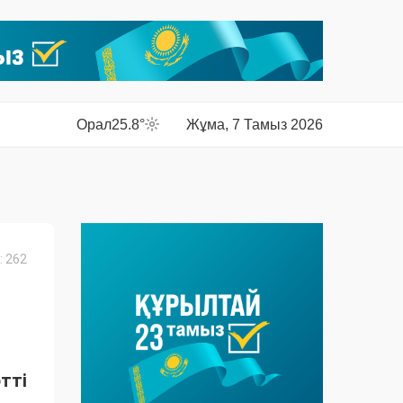
Орал
25.8°
Жұма, 7 Тамыз 2026
 262
тті