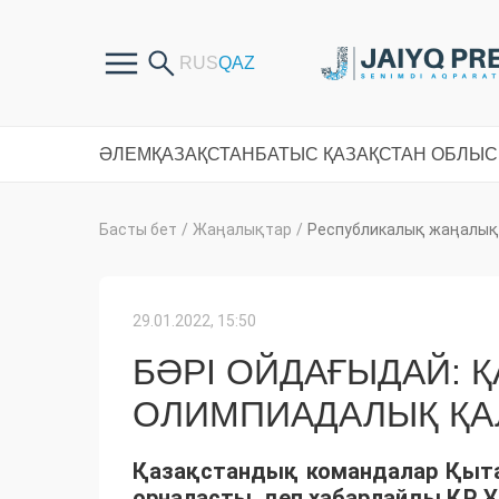
ӘЛЕМ
ҚАЗАҚСТАН
БАТЫС ҚАЗАҚСТАН ОБЛЫ
Басты бет
/
Жаңалықтар
/
Республикалық жаңалық
29.01.2022, 15:50
БӘРІ ОЙДАҒЫДАЙ: 
ОЛИМПИAДАЛЫҚ ҚА
Қазақстандық командалар Қыта
орналасты, деп хабарлайды ҚР 