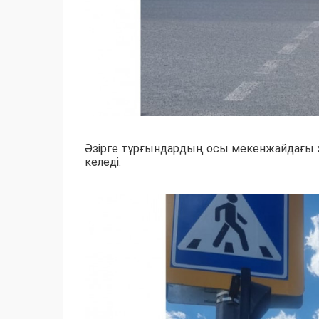
Әзірге тұрғындардың осы мекенжайдағы
келеді.