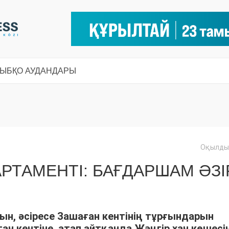
СЫ
БҚО АУДАНДАРЫ
Оқылды:
РТАМЕНТІ: БАҒДАРШАМ ӘЗІ
ын, әсіресе Зашаған кентінің тұрғындарын
 кентіне, атап айтқанда Жәңгір хан көшесі