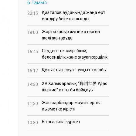
6 Тамыз
Қазталов ауданында жаңа өрт
20:15
сөндіру бекеті ашылды
Жарты ғасыр жүгін көтерген
18:00
желі жаңаруда
Студенттік өмір: білім,
16:45
белсенділік және жауапкершілік
Құқықтық сауат-уақыт талабы
16:17
XV Халықаралық “舞蹈世界 Удао
14:30
шыжие” атты би байқауы
Жас сарбаздар жауынгерлік
11:30
қызметке кірісті
Ел ағасына құрмет
10:30