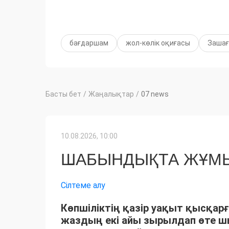
бағдаршам
жол-көлік оқиғасы
Зашағ
Басты бет
/
Жаңалықтар
/
07 news
10.08.2026, 10:00
ШАБЫНДЫҚТА ЖҰМЫ
Сілтеме алу
Көпшіліктің қазір уақыт қысқарғ
жаздың екі айы зырылдап өте 