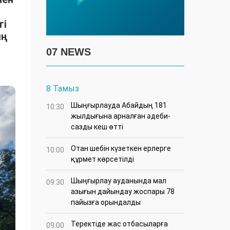
гі
ың
07 NEWS
8 Тамыз
Шыңғырлауда Абайдың 181
10:30
жылдығына арналған әдеби-
сазды кеш өтті
Отан шебін күзеткен ерлерге
10:00
құрмет көрсетілді
​Шыңғырлау ауданында мал
09:30
азығын дайындау жоспары 78
пайызға орындалды
​Теректіде жас отбасыларға
09:00