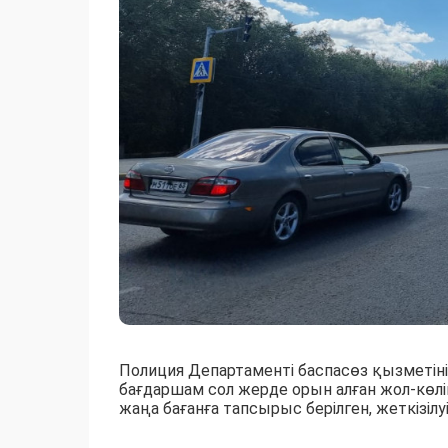
Полиция Департаменті баспасөз қызметін
бағдаршам сол жерде орын алған жол-көлі
жаңа бағанға тапсырыс берілген, жеткізілуі