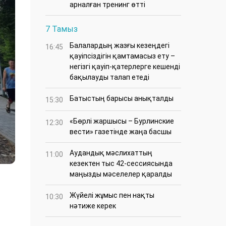
арналған тренинг өтті
7 Тамыз
Балалардың жазғы кезеңдегі
16:45
қауіпсіздігін қамтамасыз ету –
негізгі қауіп-қатерлерге кешенді
бақылауды талап етеді
Батыстың барысы анықталды
15:30
«Бөрлі жаршысы – Бурлинские
12:30
вести» газетінде жаңа басшы
Аудандық мәслихаттың
11:00
кезектен тыс 42-сессиясында
маңызды мәселелер қаралды
Жүйелі жұмыс пен нақты
10:30
нәтиже керек