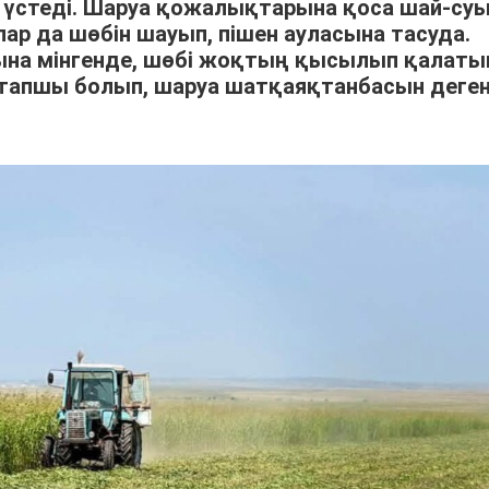
үстеді. Шаруа қожалықтарына қоса шай-су
р да шөбін шауып, пішен ауласына тасуда.
арына мінгенде, шөбі жоқтың қысылып қалат
тапшы болып, шаруа шатқаяқтанбасын деге