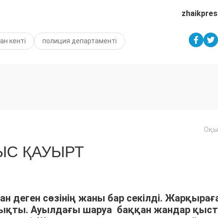
zhaikpres
ан кенті
полиция департаменті
Оқы
С ҚАУЫРТ
ан деген сөзінің жаны бар секілді. Жарқырағ
шықты. Ауылдағы шаруа баққан жандар қыс