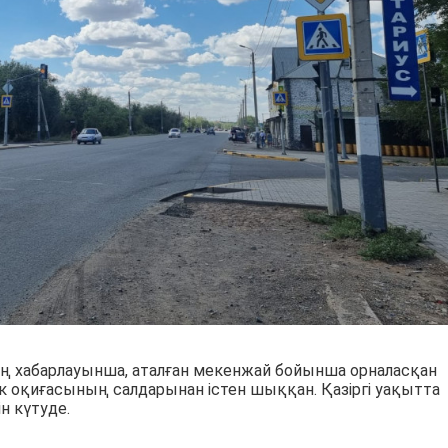
ің хабарлауынша, аталған мекенжай бойынша орналасқан
к оқиғасының салдарынан істен шыққан. Қазіргі уақытта
н күтуде.