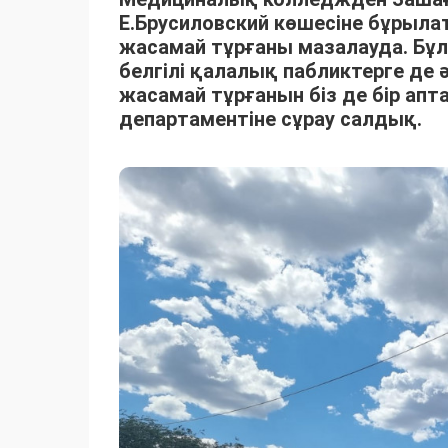
Е.Брусиловский көшесіне бұрыл
жасамай тұрғаны мазалауда. Бұл
белгілі қалалық пабликтерге де
жасамай тұрғанын біз де бір апт
департаментіне сұрау салдық.