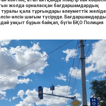
атын жолда орналасқан бағдаршамдардың
 туралы қала тұрғындары әлеуметтік желіде
 әлсін-әлсін шағым түсіруде. Бағдаршамдард
адай уақыт бұрын байқап, бүгін БҚО Полиция