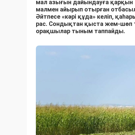
мал азығын дайындауға қарқын 
малмен айырып отырған отбасыла
Әйтпесе «кәрі құда» келіп, қаһ
рас. Сондықтан қыста жем-шөп 
орақшылар тыным таппайды.