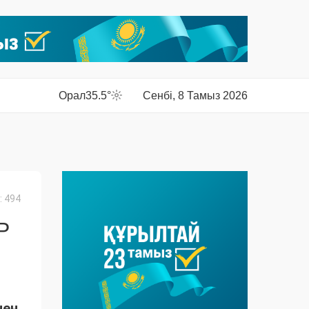
Орал
35.5°
Сенбі, 8 Тамыз 2026
 494
Р
нен