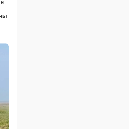
ын
ыны
н