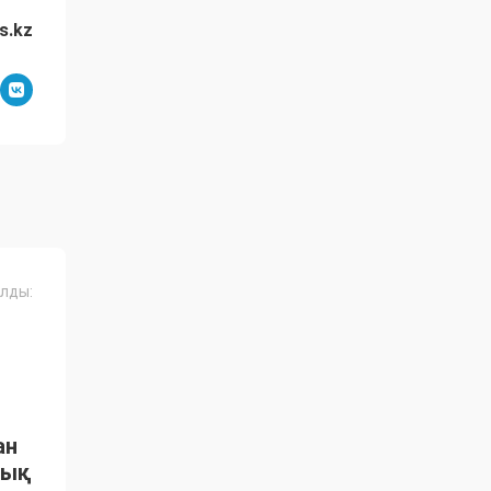
s.kz
лды:
ан
тық