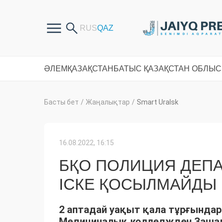
ӘЛЕМ
ҚАЗАҚСТАН
БАТЫС ҚАЗАҚСТАН ОБЛЫ
Басты бет
/
Жаңалықтар
/
Smart Uralsk
16.08.2022, 16:15
БҚО ПОЛИЦИЯ ДЕПА
ІСКЕ ҚОСЫЛМАЙДЫ
2 аптадай уақыт қала тұрғындар
Медициналық колледжден Зашаған