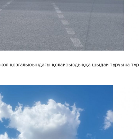
 жол қозғалысындағы қолайсыздыққа шыдай тұруына тур