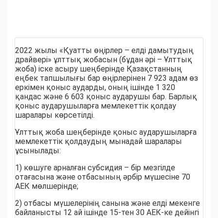
2022 жылы «Қуатты өңірлер – елді дамытудың
драйвері» ұлттық жобасын (бұдан әрі – Ұлттық
жоба) іске асыру шеңберінде Қазақстанның
еңбек тапшылығы бар өңірлерінен 7 923 адам өз
еркімен қоныс аударды, оның ішінде 1 320
қандас және 6 603 қоныс аударушы бар. Барлық
қоныс аударушыларға мемлекеттік қолдау
шаралары көрсетілді.
Ұлттық жоба шеңберінде қоныс аударушыларға
мемлекеттік қолдаудың мынадай шаралары
ұсынылады:
1) көшуге арналған субсидия – бір мезгілде
отағасына және отбасының әрбір мүшесіне 70
АЕК мөлшерінде;
2) отбасы мүшелерінің санына және елді мекенге
байланысты 12 ай ішінде 15-тен 30 АЕК-ке дейінгі