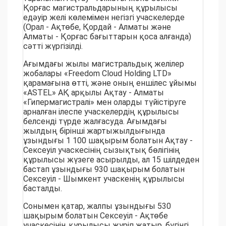
Қорғас магистральдарының құрылысы
едәуір желі көлемімен негізгі учаскелерде
(Орал - Ақтөбе, Қордай - Алматы және
Алматы - Қорғас бағыттарын қоса алғанда)
сәтті жүргізілді.
Ағымдағы жылы магистральдық желілер
жобалары «Freedom Cloud Holding LTD»
қарамағына өтті, және оның еншілес ұйымы
«ASTEL» АҚ арқылы Ақтау - Алматы
«Гипермагистралі» мен оларды түйістіруге
арналған ілеспе учаскелердің құрылысы
белсенді түрде жалғасуда. Ағымдағы
жылдың бірінші жартыжылдығында
ұзындығы 1 100 шақырым болатын Ақтау -
Сексеуіл учаскесінің сызықтық бөлігінің
құрылысы жүзеге асырылды, ал 15 шілдеден
бастап ұзындығы 930 шақырым болатын
Сексеуіл - Шымкент учаскенің құрылысы
басталды.
Сонымен қатар, жалпы ұзындығы 530
шақырым болатын Сексеуіл - Ақтөбе
учаскесінің құрылысы жүріп жатыр, бүгінгі