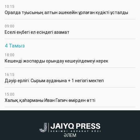
10:15
Оралда туысының алтын әшекейін ұрлаған күдікті ұсталды
09:00
Еселі еңбегі ел есіндегі азамат
4 Тамыз
18:00
Кешенді жоспарды орындау кешеуілдемеуі керек
16:15
Дәуір ерлігі: Сырым ауданына + 1 негізгі мектеп
15:00
Халық қаһарманы Иван Гапич өмірден өтті
ӘЛЕМ