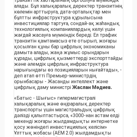
транзиттік хабтарының бірі болуға мүмкіндік
алады. Бұл халықаралық деректер транзитінің
көлемін арттыруға, дата-орталықтар мен
бұлтты инфраструктура құрылысына
инвестициялар тартуға, сондай-ақ жаһандық
технологиялық компаниялардың келуі үшін
жағдай жасауға мүмкіндік береді. Ел трафик
транзитін қамтамасыз ете отырып, жоғары
қосылған құны бар цифрлық экономиканы
дамыта алады, жаңа жұмыс орындарын
құрады, цифрлық қызметтерді экспорттайды
және әлемдік цифрлық инфраструктура
нарығындағы өз позицияларын нығайтады», -
деп атап өтті Премьер-министрдің
орынбасары - Жасанды интеллект және
цифрлық даму министрі
Жаслан Мәдиев.
«Батыс - Шығыс» гипермагистралі
халықаралық және өңіраралық деректер
транспорты үшін магистральдық цифрлық
дәлізді қалыптастырса, «3000-нан астам елді
мекенді жоғары жылдамдықты интернетке
қосу жөніндегі инвестициялық келісім»
Ұлттық жобасы (АЕМ 2.0) жылдамдықты