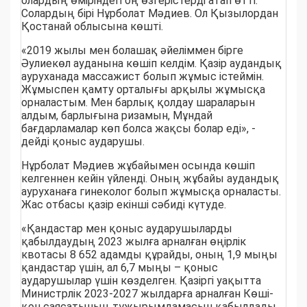
олардың өміріндегі оң өзгерістерді атап өтті.
Солардың бірі Нұрболат Мәдиев. Ол Қызылордан
Қостанай облысына көшті.
«2019 жылы мен болашақ әйеліммен бірге
Әулиекөл ауданына көшіп келдім. Қазір аудандық
ауруханада массажист болып жұмыс істеймін.
Жұмыспен қамту орталығы арқылы жұмысқа
орналастым. Мен барлық қолдау шараларын
алдым, барлығына ризамын, Мұндай
бағдарламалар көп болса жақсы болар еді», -
дейді қоныс аударушы.
Нұрболат Мәдиев жұбайымен осында көшіп
келгеннен кейін үйленді. Оның жұбайы аудандық
ауруханаға гинеколог болып жұмысқа орналасты.
Жас отбасы қазір екінші сәбиді күтуде.
«Қандастар мен қоныс аударушыларды
қабылдаудың 2023 жылға арналған өңірлік
квотасы 8 652 адамды құрайды, оның 1,9 мыңы
қандастар үшін, ал 6,7 мыңы – қоныс
аударушылар үшін көзделген. Қазіргі уақытта
Министрлік 2023-2027 жылдарға арналған Көші-
қон саясатының тұжырымдамасын қабылдады,