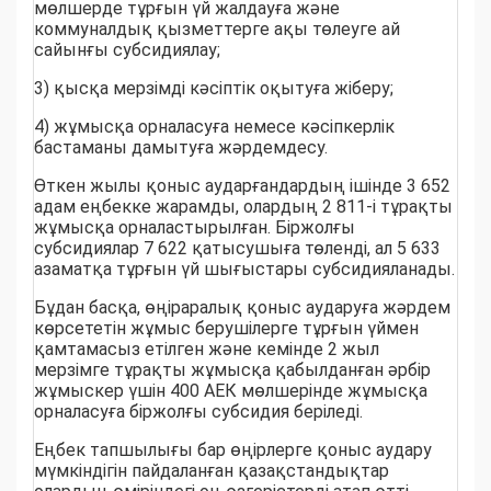
мөлшерде тұрғын үй жалдауға және
коммуналдық қызметтерге ақы төлеуге ай
сайынғы субсидиялау;
3) қысқа мерзімді кәсіптік оқытуға жіберу;
4) жұмысқа орналасуға немесе кәсіпкерлік
бастаманы дамытуға жәрдемдесу.
Өткен жылы қоныс аударғандардың ішінде 3 652
адам еңбекке жарамды, олардың 2 811-і тұрақты
жұмысқа орналастырылған. Біржолғы
субсидиялар 7 622 қатысушыға төленді, ал 5 633
азаматқа тұрғын үй шығыстары субсидияланады.
Бұдан басқа, өңіраралық қоныс аударуға жәрдем
көрсететін жұмыс берушілерге тұрғын үймен
қамтамасыз етілген және кемінде 2 жыл
мерзімге тұрақты жұмысқа қабылданған әрбір
жұмыскер үшін 400 АЕК мөлшерінде жұмысқа
орналасуға біржолғы субсидия беріледі.
Еңбек тапшылығы бар өңірлерге қоныс аудару
мүмкіндігін пайдаланған қазақстандықтар