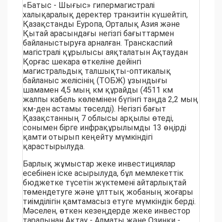
«Батыс - Шығыс» гипермагистралі
халықаралық деректер транзитін күшейтіп,
Қазақстанды Еуропа, Орталық Азия және
Қытай арасындағы негізгі бағыттармен
байланыстыруға арналған. Транскаспий
магістралі құрылысы аяқталатын Ақтаудан
Қорғас шекара өткеліне дейінгі
магистральдық талшықты-оптикалық
байланыс желісінің (ТОБЖ) ұзындығы
шамамен 4,5 мың км құрайды (4511 км
жалпы кабель көлемінен бүгінгі таңда 2,2 мың
км-ден астамы төселді). Негізгі бағыт
Қазақстанның 7 облысы арқылы өтеді,
сонымен бірге инфрақұрылымды 13 өңірді
қамти отырып кеңейту мүмкіндігі
қарастырылуда.
Барлық жұмыстар жеке инвестициялар
есебінен іске асырылуда, бұл мемлекеттік
бюджетке түсетін жүктемені айтарлықтай
төмендетуге және ұлттық жобаның жоғары
тиімділігін қамтамасыз етуге мүмкіндік берді.
Мәселен, өткен кезеңдерде жеке инвестор
тарапынан Ақтау - Алматы және Озинки -