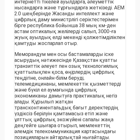
интернетті тікелей ауылдарға, әлеуметтік
нысандарға және тұрғындарға жеткізеді. АЕМ
2.0 шеңберінде Жасанды интеллект және
цифрлық даму министрлігі серіктестерімен
бірге республика бойынша 38 мың км-ден
астам оптикалық желілерді салып, 3000-ға
жуық ауылдық елді мекенді қолжетімділікпен
қамтуды жоспарлап отыр.
Меморандум мен осы бастамаларды іске
асырудың нәтижесінде Қазақстан қуатты
транзиттік әлеует пен озық технологиялық
қуаттылықпен қоса, өңірлердің цифрлық
теңдігіне, онлайн-білім беруді,
телемедицинаны, мемлекеттік қызметтерді
және бүкіл ел аумағында цифрлық
экономиканы дамытуға практикалық негіз
алады. Құрылып жатқан
трансконтинентальдық бағыт деректердің
үздіксіз берілуін қамтамасыз етіп және
ұлттық цифрлық экожүйені сапалы жаңа
деңгейге шығара отырып, мемлекеттің
әлемдік телекоммуникация картасындағы
позицияларын айтарлықтай нығайтады.