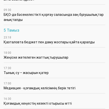
09:30
БҚО-да бәсекелестікті қорғау саласында заң бұзушылықтар
анықталды
5 Тамыз
23:18
Қазталовта бюджет пен даму жоспары қайта қаралды
18:00
Жеңіске жетелеген жаттықтырушылар
17:30
Тынық су – жасырын қатер
17:00
Медиация - қоғамдық келісімнің берік тетігі
16:30
Қоғамдық кеңестің кезекті отырысы өтті