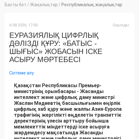
Басты бет
/
Жаңалықтар
/
Республикалық жаңалықтар
6.08.2026, 17:00
Оқылды:
ЕУРАЗИЯЛЫҚ ЦИФРЛЫҚ
ДӘЛІЗДІ ҚҰРУ: «БАТЫС -
ШЫҒЫС» ЖОБАСЫН ІСКЕ
АСЫРУ МӘРТЕБЕСІ
Сілтеме алу
Қазақстан Республикасы Премьер-
министрінің орынбасары - Жасанды
интеллект және цифрлық даму министрі
Жаслан Мәдиевтің басшылығымен өңірлік
цифрлық хаб құру және жалпы Азия-Еуропа
трафигінің жергілікті өңделетін транзиттік
деректерінің үлесін арттыру бойынша
мемлекеттік міндеттерді іске асыруға
жәрдемдесу мақсатында Жасанды
интеллект және цифрлық даму министрлігі