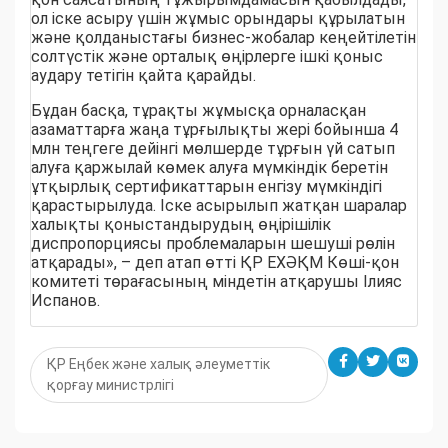
ол іске асыру үшін жұмыс орындары құрылатын
және қолданыстағы бизнес-жобалар кеңейтілетін
солтүстік және орталық өңірлерге ішкі қоныс
аудару тетігін қайта қарайды.
Бұдан басқа, тұрақты жұмысқа орналасқан
азаматтарға жаңа тұрғылықты жері бойынша 4
млн теңгеге дейінгі мөлшерде тұрғын үй сатып
алуға қаржылай көмек алуға мүмкіндік беретін
ұтқырлық сертификаттарын енгізу мүмкіндігі
қарастырылуда. Іске асырылып жатқан шаралар
халықты қоныстандырудың өңірішілік
диспропорциясы проблемаларын шешуші рөлін
атқарады», – деп атап өтті ҚР ЕХӘҚМ Көші-қон
комитеті төрағасының міндетін атқарушы Ілияс
Испанов.
ҚР Еңбек және халық әлеуметтік
қорғау министрлігі