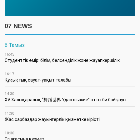
07 NEWS
6 Тамыз
16:45
Студенттік өмір: білім, белсенділік және жауапкершілік
16:17
Құқықтық сауат-уақыт талабы
14:30
XV Халықаралық “舞蹈世界 Удао шыжие” атты би байқауы
11:30
Жас сарбаздар жауынгерлік қызметке кірісті
10:30
Ел ағасына құрмет