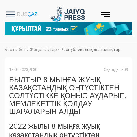
Басты бет
/
Жаңалықтар
/
Республикалық жаңалықтар
13.02.2023, 9:30
Оқылды: 309
БЫЛТЫР 8 МЫҢҒА ЖУЫҚ
ҚАЗАҚСТАНДЫҚ ОҢТҮСТІКТЕН
СОЛТҮСТІККЕ ҚОНЫС АУДАРЫП,
МЕМЛЕКЕТТІК ҚОЛДАУ
ШАРАЛАРЫН АЛДЫ
2022 жылы 8 мыңға жуық
қазақстандық оңтүстіктен