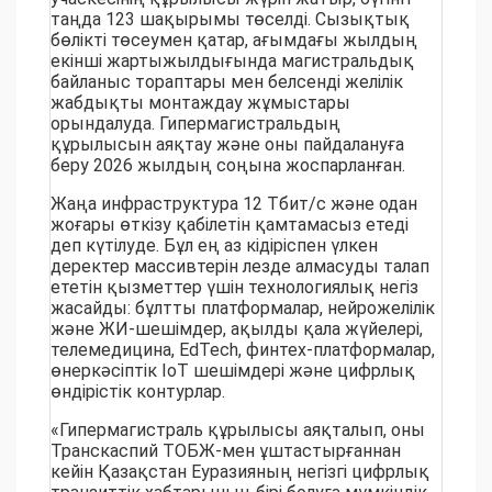
таңда 123 шақырымы төселді. Сызықтық
бөлікті төсеумен қатар, ағымдағы жылдың
екінші жартыжылдығында магистральдық
байланыс тораптары мен белсенді желілік
жабдықты монтаждау жұмыстары
орындалуда. Гипермагистральдың
құрылысын аяқтау және оны пайдалануға
беру 2026 жылдың соңына жоспарланған.
Жаңа инфраструктура 12 Тбит/с және одан
жоғары өткізу қабілетін қамтамасыз етеді
деп күтілуде. Бұл ең аз кідіріспен үлкен
деректер массивтерін лезде алмасуды талап
ететін қызметтер үшін технологиялық негіз
жасайды: бұлтты платформалар, нейрожелілік
және ЖИ-шешімдер, ақылды қала жүйелері,
телемедицина, EdTech, финтех-платформалар,
өнеркәсіптік IoT шешімдері және цифрлық
өндірістік контурлар.
«Гипермагистраль құрылысы аяқталып, оны
Транскаспий ТОБЖ-мен ұштастырғаннан
кейін Қазақстан Еуразияның негізгі цифрлық