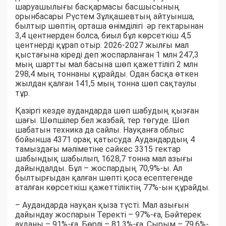
шаруашылығы басқармасы басшысының
орынбасары Рүстем Зұлқашевтың айтуынша,
былтыр шөптің орташа өнімділігі әр гектарынан
3,4 центнерден болса, биыл бұл көрсеткіш 4,5
центнерді құрап отыр. 2026-2027 жылғы мал
қыстағына кіреді деп жоспарланған 1 млн 247,3
мың шартты мал басына шөп қажеттілігі 2 млн
298,4 мың тоннаны құрайды. Одан басқа өткен
жылдан қалған 141,5 мың тонна шөп сақтаулы
тұр.
Қазіргі кезде аудандарда шөп шабудың қызған
шағы. Шөпшілер бел жазбай, тер төгуде. Шөп
шабатын техника да сайлы. Науқанға облыс
бойынша 4371 орақ қатысуда. Аудандардың 4
тамыздағы мәліметіне сәйкес 3315 гектар
шабындық шабылып, 1628,7 тонна мал азығы
дайындалды. Бұл – жоспардың 70,9%-ы. Ал
былтырғыдан қалған шөпті қоса есептегенде
аталған көрсеткіш қажеттіліктің 77%-ын құрайды.
– Аудандарда науқан қыза түсті. Мал азығын
дайындау жоспарын Теректі – 97%-ға, Бәйтерек
ауданы – 91%-ға, Бөрлі – 81,3%-ға, Сырым – 79,6%-