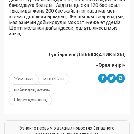
бағамдауға болады. Алдағы қысқа 120 бас асыл
тұқымды және 200 бас жайын ірі қара малмен
кіреміз деп жоспарладық. Жалпы жыл жарымдық
мал азығын дайындауды мақсат-меже етудеміз.
Шөпті молынан дайындасақ, еш ұтылмасымыз
анық.
Гүлбаршын ДЫБЫСҚАЛИҚЫЗЫ,
«Орал өңірі»
Жем-шөп
мал азығы
шабындық жұмыс
Шаруа қожалық
Узнайте первым о важных новостях Западного