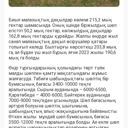
Биыл малазықтық дақылдар көлемі 215,3 мың
гектар шамасында. Оның ішінде біржылдық шөп
егістігі 50,2 мың гектар, көпжылдық дақылдар
162,8 мың гектарды құрайды. Жалпы өңірде жыл
санап малазықтық дақыл өсірушілер қатары
толығып келеді. Былтырғы көрсеткіш 203,8 мың
га, ал бұдан үш жыл бұрын, яғни 2023 жылы 190,6
мың га болды.
Өңір тұрғындарының қолындағы төрт түлік
малды шөппен қамту мақсатындағы жұмыс
жалғасуда. Табиғи шабындықтағы шөптің бір
бумасының бағасы 3400-10000 теңге
аралығында. Сырым ауданында – 6000-6500,
Қаратөбеде – 4000-6000, Бәйтерек ауданында
7000-9000 теңгеден ұсынылуда. Шөп бағасының
әртүрлі болуына шөптің шығымына,
шабындықтың алыс-жақындығына байланысты.
Өткен жылы мұндай шөп бумасының бағасы
3500-12000 теңге аралығында болды. Ал екпе шөп
өсіретін шаруашылықтар өздерінен артылған