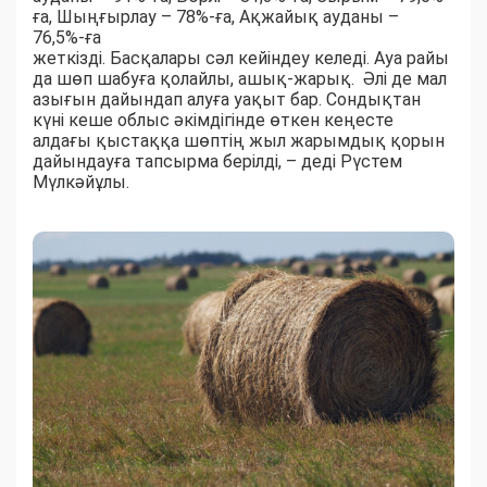
ға, Шыңғырлау – 78%-ға, Ақжайық ауданы –
76,5%-ға
жеткізді. Басқалары сәл кейіндеу келеді. Ауа райы
да шөп шабуға қолайлы, ашық-жарық. Әлі де мал
азығын дайындап алуға уақыт бар. Сондықтан
күні кеше облыс әкімдігінде өткен кеңесте
алдағы қыстаққа шөптің жыл жарымдық қорын
дайындауға тапсырма берілді, – деді Рүстем
Мүлкәйұлы.