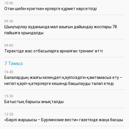
10:00
Отан шебін күзеткен ерлерге құрмет көрсетілді
09:30
​Шыңғырлау ауданында мал азығын дайындау жоспары 78
пайызға орындалды
09:00
​Теректіде жас отбасыларға арналған тренинг өтті
7 Тамыз
16:45
Балалардың жазғы кезеңдегі қауіпсіздігін қамтамасыз ету –
негізгі қауіп-қатерлерге кешенді бақылауды талап етеді
15:30
Батыстың барысы анықталды
12:30
«Бөрлі жаршысы – Бурлинские вести» газетінде жаңа басшы