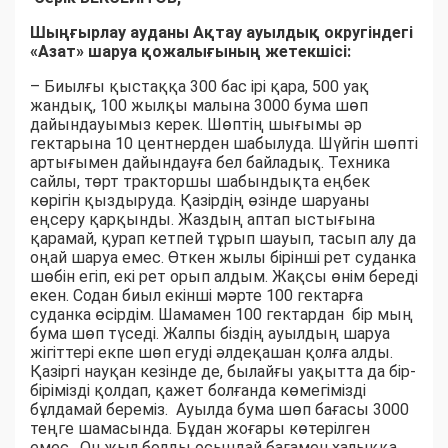
Шыңғырлау ауданы Ақтау ауылдық округіндегі
«Азат» шаруа қожалығының жетекшісі:
– Биылғы қыстаққа 300 бас ірі қара, 500 уақ
жандық, 100 жылқы малына 3000 бума шөп
дайындауымыз керек. Шөптің шығымы әр
гектарына 10 центнерден шабылуда. Шүйгін шөпті
артығымен дайындауға бел байладық. Техника
сайлы, төрт тракторшы шабындықта еңбек
көрігін қыздыруда. Қазірдің өзінде шаруаны
еңсеру қарқынды. Жаздың аптап ыстығына
қарамай, қурап кетпей тұрып шауып, тасып алу да
оңай шаруа емес. Өткен жылы бірінші рет суданка
шөбін егіп, екі рет орып алдым. Жақсы өнім береді
екен. Содан биыл екінші мәрте 100 гектарға
суданка өсірдім. Шамамен 100 гектардан бір мың
бума шөп түседі. Жалпы біздің ауылдың шаруа
жігіттері екпе шөп егуді әлдеқашан қолға алды.
Қазіргі науқан кезінде де, былайғы уақытта да бір-
бірімізді қолдап, қажет болғанда көмегімізді
бұлдамай береміз. Ауылда бума шөп бағасы 3000
теңге шамасында. Бұдан жоғары көтерілген
емес. Он жыл болды осындай бағамен халыққа