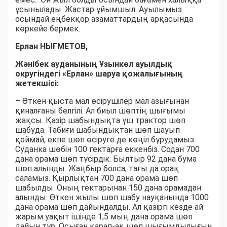
ұсынылады. Жастар ұйымшыл. Ауылымыз
осындай еңбекқор азаматтардың арқасында
көркейе бермек.
Ерлан НЫҒМЕТОВ,
Жәнібек ауданының Ұзынкөл ауылдық
округіндегі «Ерлан» шаруа қожалығының
жетекшісі:
– Өткен қыста мал өсірушілер мал азығынан
қиналғаны белгілі. Ал биыл шөптің шығымы
жақсы. Қазір шабындықта үш трактор шөп
шабуда. Табиғи шабындықтан шөп шауып
қоймай, екпе шөп өсіруге де көңіл бұрудамыз.
Суданка шөбін 100 гектарға еккенбіз. Содан 700
дана орама шөп түсірдік. Былтыр 92 дана бума
шөп алынды. Жаңбыр болса, тағы да орақ
саламыз. Қырлықтан 700 дана орама шөп
шабылды. Оның гектарынан 150 дана орамадан
алынды. Өткен жылы шөп шабу науқанында 1000
дана орама шөп дайындалды. Ал қазіргі кезде ай
жарым уақыт ішінде 1,5 мың дана орама шөп
дайын тұр. Осыған қарап-ақ шөп шығымдылығын