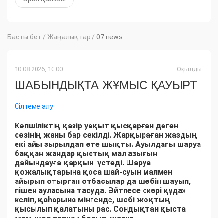
Басты бет
/
Жаңалықтар
/
07 news
10.08.2026, 10:00
Оқылды:
ШАБЫНДЫҚТА ЖҰМЫС ҚАУЫРТ
Сілтеме алу
Көпшіліктің қазір уақыт қысқарған деген
сөзінің жаны бар секілді. Жарқыраған жаздың
екі айы зырылдап өте шықты. Ауылдағы шаруа
баққан жандар қыстық мал азығын
дайындауға қарқын үстеді. Шаруа
қожалықтарына қоса шай-суын малмен
айырып отырған отбасылар да шөбін шауып,
пішен ауласына тасуда. Әйтпесе «кәрі құда»
келіп, қаһарына мінгенде, шөбі жоқтың
қысылып қалатыны рас. Сондықтан қыста