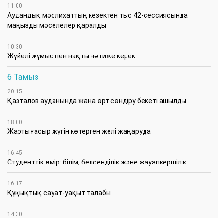
11:00
Аудандық мәслихаттың кезектен тыс 42-сессиясында
маңызды мәселелер қаралды
10:30
Жүйелі жұмыс пен нақты нәтиже керек
6 Тамыз
20:15
Қазталов ауданында жаңа өрт сөндіру бекеті ашылды
18:00
Жарты ғасыр жүгін көтерген желі жаңаруда
16:45
Студенттік өмір: білім, белсенділік және жауапкершілік
16:17
Құқықтық сауат-уақыт талабы
14:30