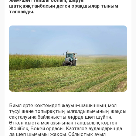
жем-шөп тапшы болып, шаруа
шатқаяқтанбасын деген орақшылар тыным
таппайды.
Биыл ерте көктемдегі жауын-шашынның мол
түсуі және топырақтың ылғалдылығының жақсы
сақталуына байланысты өңірде шөп шүйгін.
Өткен қыста мал азығынан тапшылық көрген
Жәнібек, Бөкей ордасы, Казталов аудандарында
да шөп шығымы жақсы. Облыстық ауыл