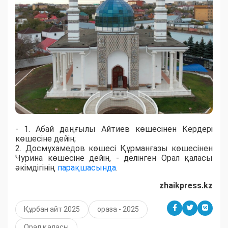
- 1. Абай даңғылы Айтиев көшесінен Кердері
көшесіне дейін;
2. Досмұхамедов көшесі Құрманғазы көшесінен
Чурина көшесіне дейін, - делінген Орал қаласы
әкімдігінің
парақшасында
.
zhaikpress.kz
Құрбан айт 2025
ораза - 2025
Орал қаласы