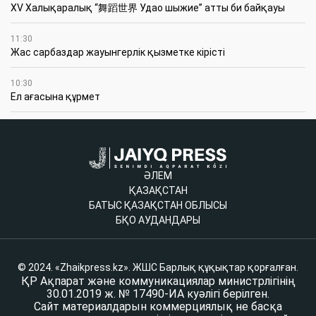
XV Халықаралық “舞蹈世界 Удао шыжие” атты би байқауы
11:30
Жас сарбаздар жауынгерлік қызметке кірісті
10:30
Ел ағасына құрмет
ӘЛЕМ
ҚАЗАҚСТАН
БАТЫС ҚАЗАҚСТАН ОБЛЫСЫ
БҚО АУДАНДАРЫ
© 2024. «Zhaikpress.kz». ЖШС Барлық құқықтар қорғалған.
ҚР Ақпарат және коммуникациялар министрлігінің
30.01.2019 ж. № 17490-ИА куәлігі берілген.
Сайт материалдарын коммерциялық не басқа