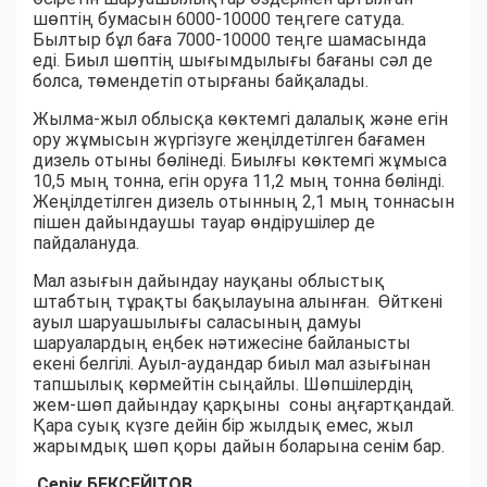
шөптің бумасын 6000-10000 теңгеге сатуда.
Былтыр бұл баға 7000-10000 теңге шамасында
еді. Биыл шөптің шығымдылығы бағаны сәл де
болса, төмендетіп отырғаны байқалады.
Жылма-жыл облысқа көктемгі далалық және егін
ору жұмысын жүргізуге жеңілдетілген бағамен
дизель отыны бөлінеді. Биылғы көктемгі жұмыса
10,5 мың тонна, егін оруға 11,2 мың тонна бөлінді.
Жеңілдетілген дизель отынның 2,1 мың тоннасын
пішен дайындаушы тауар өндірушілер де
пайдалануда.
Мал азығын дайындау науқаны облыстық
штабтың тұрақты бақылауына алынған. Өйткені
ауыл шаруашылығы саласының дамуы
шаруалардың еңбек нәтижесіне байланысты
екені белгілі. Ауыл-аудандар биыл мал азығынан
тапшылық көрмейтін сыңайлы. Шөпшілердің
жем-шөп дайындау қарқыны соны аңғартқандай.
Қара суық күзге дейін бір жылдық емес, жыл
жарымдық шөп қоры дайын боларына сенім бар.
Серік БЕКСЕЙІТОВ,