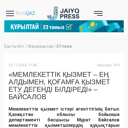
Басты бет
/
Жаңалықтар
/
07 news
25.11.2024, 17:00
Оқылды: 410
«МЕМЛЕКЕТТІК ҚЫЗМЕТ – ЕҢ
АЛДЫМЕН, ҚОҒАМҒА ҚЫЗМЕТ
ЕТУ ДЕГЕНДІ БІЛДІРЕДІ» –
БАЙСАЛОВ
Мемлекеттік
қызмет
істері
агенттігінің Б
атыс
Қазақстан
облысы
бойынша
д
епартаменті
басшысы
Мұрат
Байсалов
м
емлекеттік
қызметшілердің
құқықтарын