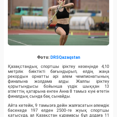
Фото:
DRSQazaqstan
Қазақстандық спортшы іріктеу кезеңінде 4,10
метрлік биіктікті бағындырып, елдің жаңа
рекордын орнатты әрі әлем чемпионатының
финалына жолдама алды. Жалпы іріктеу
қорытындысы бойынша үздік шыққан 13
атлеттің қатарына енген Анна 8 тамыз күні өтетін
финалдық сында бақ сынайды.
Айта кетейік, 9 тамызға дейін жалғасатын әлемдік
бәсекеде 197 елден 2500-ге жуық спортшы
қатысуда, ал Қазақстан құрамасы бұл додаға 11