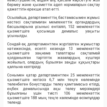
кемсітушіліктің
алдын
алу
,
қысым
көрсетуге
жол
бермеу
және
қызметтік
әдеп н
ормаларын
сақтау
қажеттігін
ерекше
атап
өтті
.
Осылайша
, д
епартаменттің бастамасымен жұмыс
кестесі сақталмаған мемлекеттік органдардың
басшыларына ұсыныс енгізіліп,
152
мемлекеттік
қызметшіге қосымша демалыс уақыты
ұсынылды.
Сондай-ақ департаментпен жүргізілген жұмыстар
нәтижесінде, есепті кезенде
13
мемлекеттік
қызметшіге заңнама талаптары сақталмай
қолданылған тәртіптік жазалардың күштері
жойылып, олардың бұзылған заңды құқықтары
қалпына келтірілді.
Сонымен қатар департаментпен
25
мемлекеттік
қызметшіге негізсіз
6,7 млн
теңге
көлемінде
төленбеген бонустарды төлеу қамтамасыз етілді,
еңбек демалысында ақы төлеу
мерзімдері
бұзылғаны үшін тиісті
106
мемлекеттік
қызметшіге
188 мың теңге
көлемінде
өсімпұлдар
төленді.