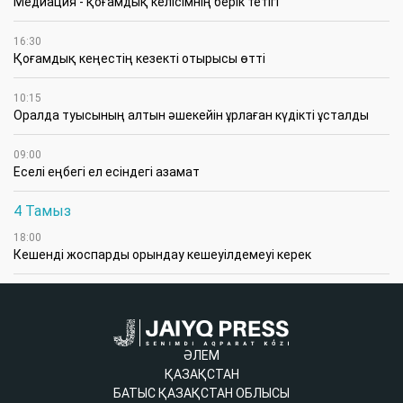
Медиация - қоғамдық келісімнің берік тетігі
16:30
Қоғамдық кеңестің кезекті отырысы өтті
10:15
Оралда туысының алтын әшекейін ұрлаған күдікті ұсталды
09:00
Еселі еңбегі ел есіндегі азамат
4 Тамыз
18:00
Кешенді жоспарды орындау кешеуілдемеуі керек
ӘЛЕМ
ҚАЗАҚСТАН
БАТЫС ҚАЗАҚСТАН ОБЛЫСЫ