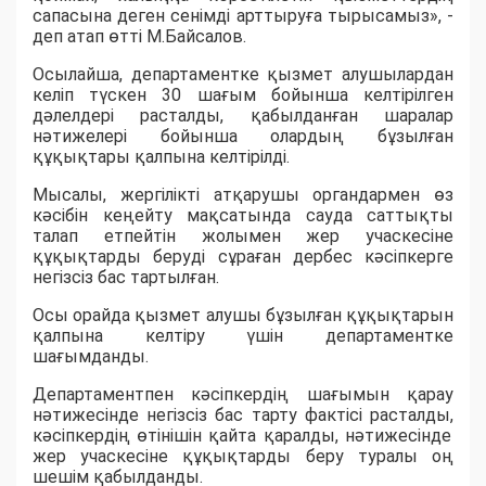
сапасына деген сенімді арттыруға тырысамыз
»,
-
деп атап өтті М.Байсалов.
Осылайша
, департаментке қызмет алушылардан
келіп түскен
30 шағым
бойынша келтірілген
дәлелдері расталды,
қабылданған шаралар
нәтижелері бойынша олардың бұзылған
құқықтары қалпына келтірілді
.
Мысалы,
жергілікті атқарушы органдармен өз
кәсібін кеңейту мақсатында сауда саттықты
талап етпейтін жолымен жер учаскесіне
құқықтарды беруді сұра
ған дербес кәсіпкерге
негізсіз бас тарт
ылған.
Осы орайда қызмет алушы бұзылған құқықтарын
қалпына келтіру үшін департаментке
шағымданды.
Департамент
пен
кәсіпкердің шағымын қарау
нәтижесінде негізсіз бас тарту фактісі
раста
лды,
кәсіпкердің өтінішін қайта қара
лды, н
әтижесінде
жер учаскесіне құқықтарды беру туралы оң
шешім қабылданды.