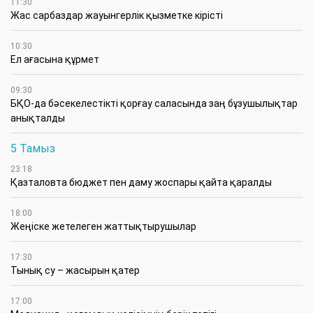
11:30
Жас сарбаздар жауынгерлік қызметке кірісті
10:30
Ел ағасына құрмет
09:30
БҚО-да бәсекелестікті қорғау саласында заң бұзушылықтар
анықталды
5 Тамыз
23:18
Қазталовта бюджет пен даму жоспары қайта қаралды
18:00
Жеңіске жетелеген жаттықтырушылар
17:30
Тынық су – жасырын қатер
17:00