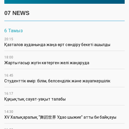
07 NEWS
6 Тамыз
20:15
Қазталов ауданында жаңа өрт сөндіру бекеті ашылды
18:00
Жарты ғасыр жүгін көтерген желі жаңаруда
16:45
Студенттік өмір: білім, белсенділік және жауапкершілік
16:17
Құқықтық сауат-уақыт талабы
14:30
XV Халықаралық “舞蹈世界 Удао шыжие” атты би байқауы