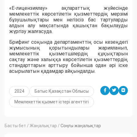
«
Е-лицензиялау
»
ақпараттық жүйесінде
мемлекеттік көрсетілетін қызметтердің мерзімі
бұз
ушылықтары мен негізсіз бас тартуларды
алдын алу мақсатында қашықтан бақылауды
жүргізу
жалғасуда.
Брифинг соңында д
епартаменттің осы кезеңдегі
жұмысының қорытындылары жарияланып,
мемлекеттік қызметшілердің құқықтарын
сақтау және халыққа көрсетілетін қызметтердің
стандарттарын арттыру бойынша одан әрі іске
асырылатын қадамдар айқындалды.
2024
Батыс Қазақстан Облысы
Мемлекеттік қызмет істері агенттігі
Басты бет
/
Жаңалықтар
/
Соңғы жаңалықтар