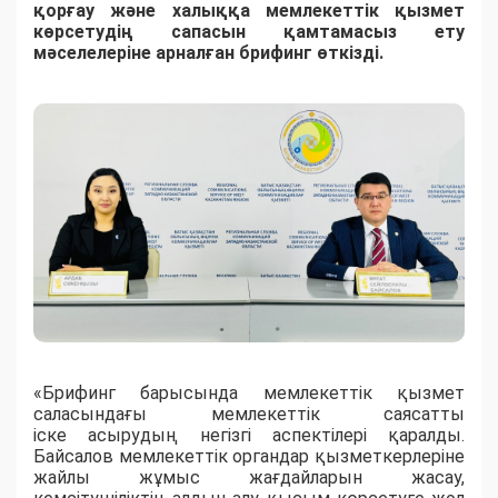
қорғау
және
халыққа
мемлекеттік
қызмет
көрсетудің
сапасын
қамтамасыз
ету
мәселелеріне
арналған
брифинг
өткізді
.
«Брифинг
барысында
мемлекеттік
қызмет
с
аласындағы
мемлекеттік
саясатты
іске
асырудың
негізгі
аспектілері
қаралды
.
Байсалов
мемлекеттік
органдар
қызметкерлеріне
жайлы
жұмыс
жағдайларын
жасау
,