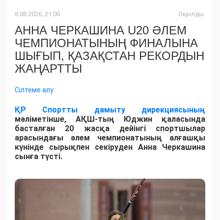
6.08.2026, 21:00
Оқылды:
АННА ЧЕРКАШИНА U20 ӘЛЕМ
ЧЕМПИОНАТЫНЫҢ ФИНАЛЫНА
ШЫҒЫП, ҚАЗАҚСТАН РЕКОРДЫН
ЖАҢАРТТЫ
Сілтеме алу
ҚР Спортты дамыту дирекциясының
мәліметінше, АҚШ-тың Юджин қаласында
басталған 20 жасқа дейінгі спортшылар
арасындағы әлем чемпионатының алғашқы
күнінде сырықпен секіруден Анна Черкашина
сынға түсті.