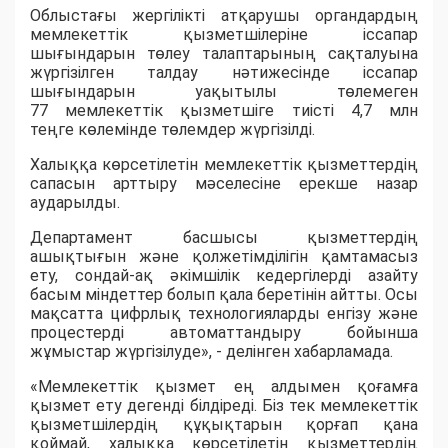
Облыстағы жергілікті атқарушы органдардың
мемлекеттік қызметшілеріне іссапар
шығындарын төлеу талаптарының сақталуына
жүргізілген талдау нәтижесінде іссапар
шығындарын уақытылы төлемеген
77
мемлекеттік қызметшіге тиісті
4,7 млн
теңге
көлемінде төлемдер жүргізілді.
Халыққа көрсетілетін мемлекеттік қызметтердің
сапасын арттыру мәселесіне ерекше назар
аударылды.
Департамент басшысы қызметтердің
ашықтығын және қолжетімділігін қамтамасыз
ету, сондай-ақ әкімшілік кедергілерді азайту
басым міндеттер болып қала беретінін айтты.
Осы
мақсатта цифрлық технологияларды енгізу және
процестерді автоматтандыру бойынша
жұмыстар жүргізілуде», - делінген хабарламада.
«
Мемлекеттік қызмет ең алдымен қоғамға
қызмет ету дегенді білдіреді. Біз тек мемлекеттік
қызметшілердің құқықтарын қорғап қана
қоймай, халыққа көрсетілетін қызметтердің