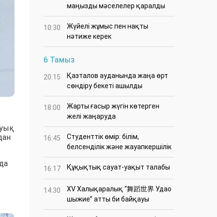
маңызды мәселелер қаралды
Жүйелі жұмыс пен нақты
10:30
нәтиже керек
6 Тамыз
Қазталов ауданында жаңа өрт
20:15
сөндіру бекеті ашылды
Жарты ғасыр жүгін көтерген
18:00
желі жаңаруда
жуық
дан
Студенттік өмір: білім,
16:45
белсенділік және жауапкершілік
да
Құқықтық сауат-уақыт талабы
16:17
XV Халықаралық “舞蹈世界 Удао
14:30
шыжие” атты би байқауы