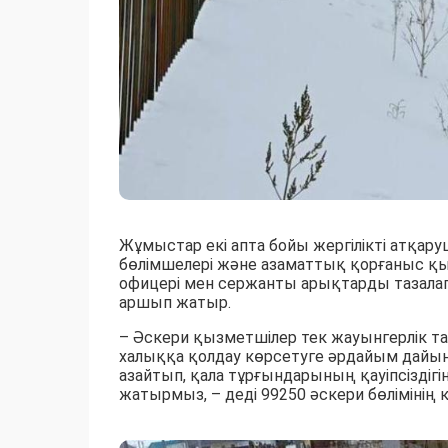
Жұмыстар екі апта бойы жергілікті атқар
бөлімшелері және азаматтық қорғаныс қызм
офицері мен сержанты арықтарды тазалап,
аршып жатыр.
– Әскери қызметшілер тек жауынгерлік та
халыққа қолдау көрсетуге әрдайым дайын. 
азайтып, қала тұрғындарының қауіпсіздіг
жатырмыз, – деді 99250 әскери бөлімінің 