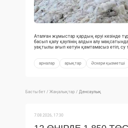
Аталған жұмыстар қардың еруі кезінде тұ
басып қалу қаупінің алдын алу мақсатынд
уақтылы ағып кетуін қамтамасыз етіп, су 
арналар
арықтар
Әскери қызметші
Басты бет
/
Жаңалықтар
/
Денсаулық
7.08.2026, 17:30