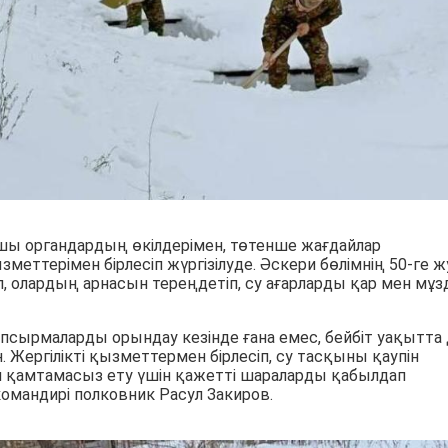
ушы органдардың өкілдерімен, төтенше жағдайлар
еттерімен бірлесіп жүргізілуде. Әскери бөлімнің 50-ге 
 олардың арнасын тереңдетіп, су ағарларды қар мен мұз
псырмаларды орындау кезінде ғана емес, бейбіт уақытта 
Жергілікті қызметтермен бірлесіп, су тасқыны қаупін
ін қамтамасыз ету үшін қажетті шараларды қабылдап
командирі полковник Расул Закиров.