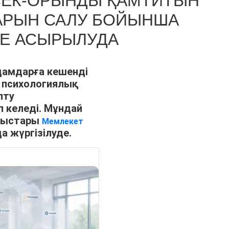
ТӨСЕК-ОРЫНДЫ ҚАМТИТЫН
АРЫН САЛУ БОЙЫНША
КЕ АСЫРЫЛУДА
дамдарға кешенді
 психологиялық
лту
 келеді. Мұндай
мыстары
Мемлекет
 жүргізілуде.