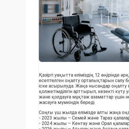
Қазіргі уақытта еліміздің 12 өңірінде ә
есептелген оңалту орталықтарын салу
іске асырылуда. Жаңа нысандар оңалту 
қолжетімділігін арттырып, кезекті күту
және қолдауға мұқтаж азаматтар үшін 
жасауға мүмкіндік береді.
Соңғы үш жылда елімізде алты жаңа оң
- 2023 жылы – Семей және Тараз қалала
- 2024 жылы – Кентау және Орал қалала
- 2026 жылы – Атырау және Астана қала