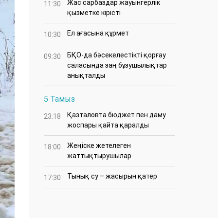
Жас сарбаздар жауынгерлік
11:30
қызметке кірісті
Ел ағасына құрмет
10:30
БҚО-да бәсекелестікті қорғау
09:30
саласында заң бұзушылықтар
анықталды
5 Тамыз
Қазталовта бюджет пен даму
23:18
жоспары қайта қаралды
Жеңіске жетелеген
18:00
жаттықтырушылар
Тынық су – жасырын қатер
17:30