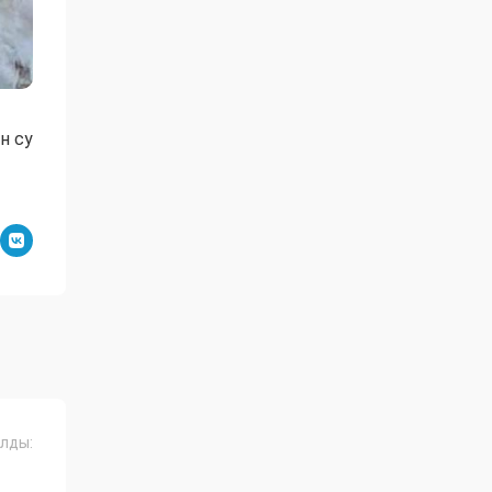
н су
лды: