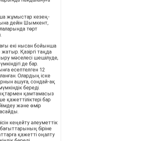
ша жұмыстар кезең-
ына дейін Шымкент,
лаларында төрт
.
ағы екі нысан бойынша
жатыр. Қазіргі таңда
ыру мәселесі шешілуде,
мкіндігі де бар.
ынға есептелген 12
ланған. Олардың іске
рнын ашуға, сондай-ақ
үмкіндік береді.
дықтармен қамтамасыз
ше қажеттіліктері бар
ейімдеу және өмір
асайды.
сін кеңейту әлеуметтік
бағыттарының біріне
аттарға қажетті оңалту
індік береді.