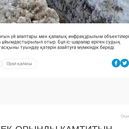
рғын үй алаптары мен қалалық инфрақұрылым объектілері
а ұйымдастырылып отыр. Бұл іс-шаралар еріген судың
тасқыны туындау қатерін азайтуға мүмкіндік береді.
Орал қаласы
Оқы