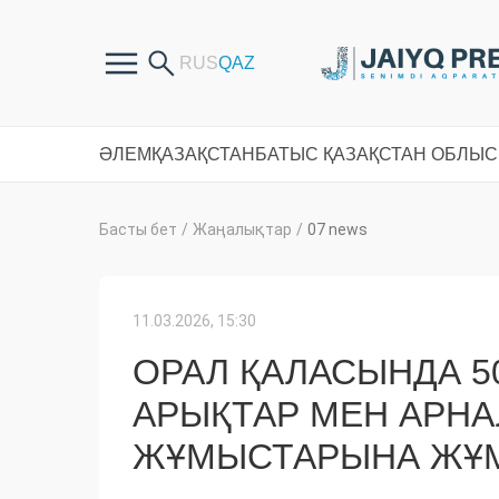
ӘЛЕМ
ҚАЗАҚСТАН
БАТЫС ҚАЗАҚСТАН ОБЛЫ
Басты бет
/
Жаңалықтар
/
07 news
11.03.2026, 15:30
ОРАЛ ҚАЛАСЫНДА 5
АРЫҚТАР МЕН АРНА
ЖҰМЫСТАРЫНА ЖҰ