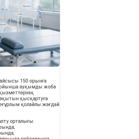
рқайсысы 150 орынға
 бойынша ауқымды жоба
қызметтерінің
 уақытын қысқартуға
неғұрлым қолайлы жағдай
алту орталығы:
рында;
рында;
ларында пайдалануға