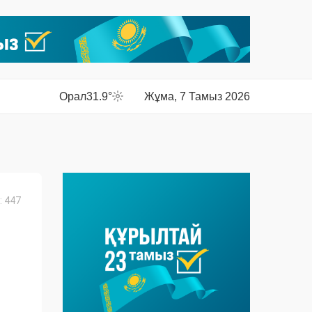
Орал
31.9°
Жұма, 7 Тамыз 2026
 447