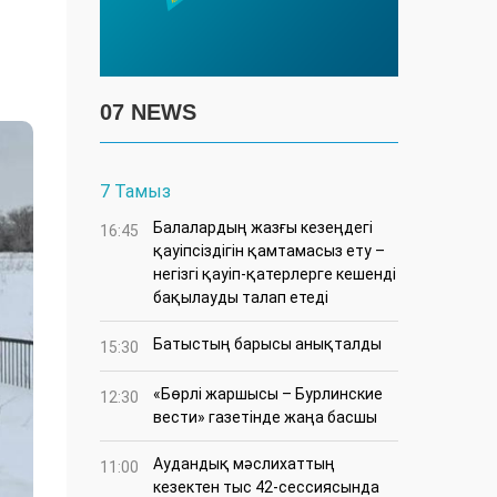
07 NEWS
7 Тамыз
Балалардың жазғы кезеңдегі
16:45
қауіпсіздігін қамтамасыз ету –
негізгі қауіп-қатерлерге кешенді
бақылауды талап етеді
Батыстың барысы анықталды
15:30
«Бөрлі жаршысы – Бурлинские
12:30
вести» газетінде жаңа басшы
Аудандық мәслихаттың
11:00
кезектен тыс 42-сессиясында