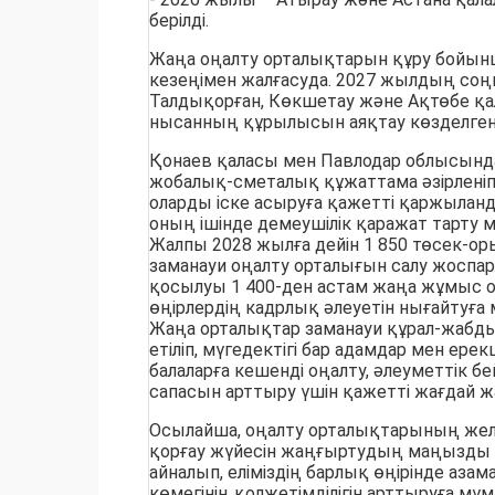
берілді.
Жаңа оңалту орталықтарын құру бойын
кезеңімен жалғасуда. 2027 жылдың соң
Талдықорған, Көкшетау және Ақтөбе қа
нысанның құрылысын аяқтау көзделген
Қонаев қаласы мен Павлодар облысынд
жобалық-сметалық құжаттама әзірленіп 
оларды іске асыруға қажетті қаржыланд
оның ішінде демеушілік қаражат тарту мү
Жалпы 2028 жылға дейін 1 850 төсек-ор
заманауи оңалту орталығын салу жоспар
қосылуы 1 400-ден астам жаңа жұмыс о
өңірлердің кадрлық әлеуетін нығайтуға м
Жаңа орталықтар заманауи құрал-жаб
етіліп, мүгедектігі бар адамдар мен ерек
балаларға кешенді оңалту, әлеуметтік б
сапасын арттыру үшін қажетті жағдай ж
Осылайша, оңалту орталықтарының желі
қорғау жүйесін жаңғыртудың маңызды 
айналып, еліміздің барлық өңірінде азам
көмегінің қолжетімділігін арттыруға мүмк