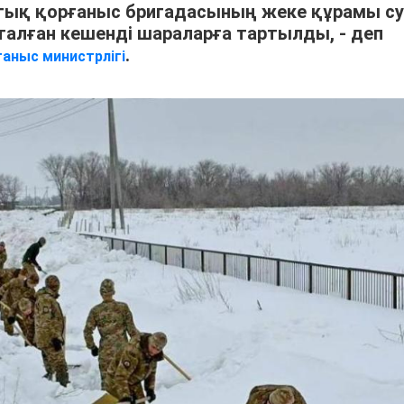
тық қорғаныс бригадасының жеке құрамы су
алған кешенді шараларға тартылды, - деп
.
аныс министрлігі