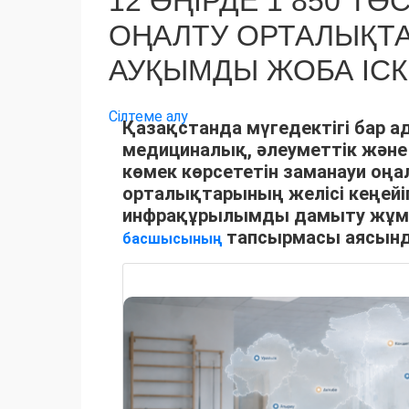
12 ӨҢІРДЕ 1 850 
ОҢАЛТУ ОРТАЛЫҚТ
АУҚЫМДЫ ЖОБА ІС
Сілтеме алу
Қазақстанда мүгедектігі бар а
медициналық, әлеуметтік және
көмек көрсететін заманауи оңа
орталықтарының желісі кеңейіп
инфрақұрылымды дамыту жұ
тапсырмасы аясында
басшысының