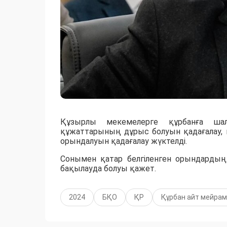
Құзырлы мекемелерге құрбанға шал
құжаттарының дұрыс болуын қадағалау,
орындалуын қадағалау жүктелді.
Сонымен қатар белгіленген орындардың 
бақылауда болуы қажет.
2024
БҚО
ҚР
Құрбан айт мейра