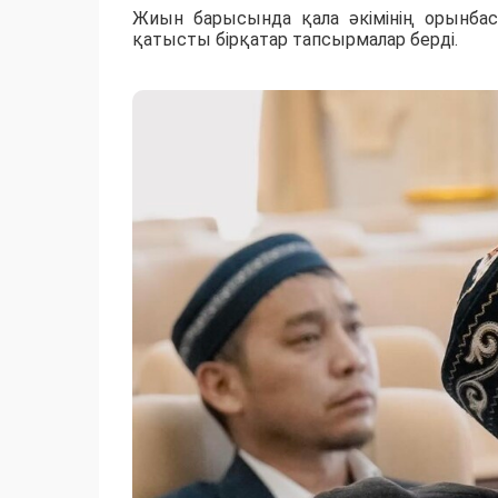
Жиын барысында қала әкімінің орынба
қатысты бірқатар тапсырмалар берді.