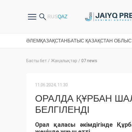
ӘЛЕМ
ҚАЗАҚСТАН
БАТЫС ҚАЗАҚСТАН ОБЛЫ
Басты бет
/
Жаңалықтар
/
07 news
11.06.2024, 11:30
ОРАЛДА ҚҰРБАН ША
БЕЛГІЛЕНДІ
Орал қаласы әкімдігінде Құр
жөнінде жиын өтті.