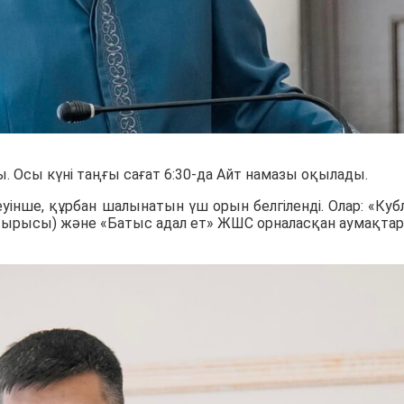
. Осы күні таңғы сағат 6:30-да Айт намазы оқылады.
еуінше, құрбан шалынатын үш орын белгіленді. Олар: «Куб
ырысы) және «Батыс адал ет» ЖШС орналасқан аумақтар