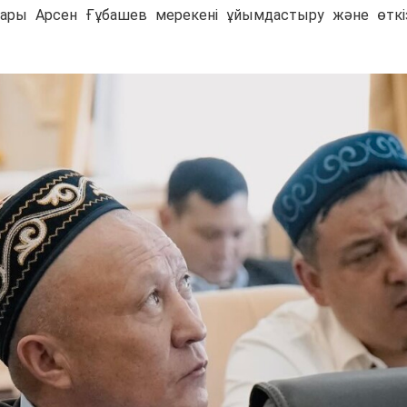
сары Арсен Ғұбашев мерекені ұйымдастыру және өткі