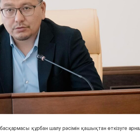
басқармасы құрбан шалу рәсімін қашықтан өткізуге арна