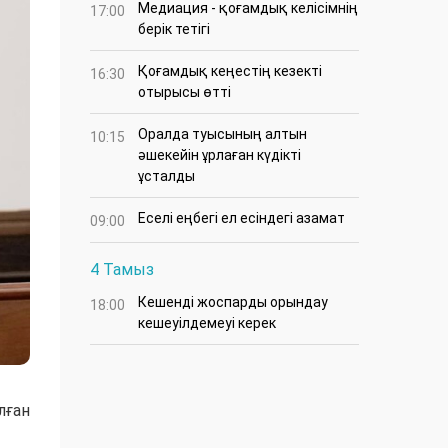
Медиация - қоғамдық келісімнің
17:00
берік тетігі
Қоғамдық кеңестің кезекті
16:30
отырысы өтті
Оралда туысының алтын
10:15
әшекейін ұрлаған күдікті
ұсталды
Еселі еңбегі ел есіндегі азамат
09:00
4 Тамыз
Кешенді жоспарды орындау
18:00
кешеуілдемеуі керек
лған