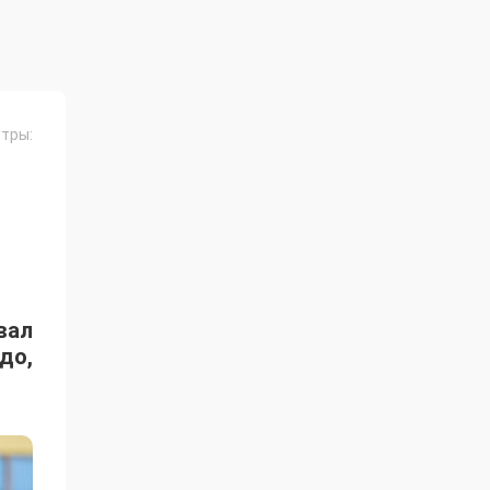
тры:
вал
до,