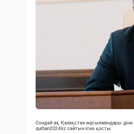
Сондай-ақ Қазақстан мұсылмандары діни 
qurban2024.kz сайтын іске қосты.