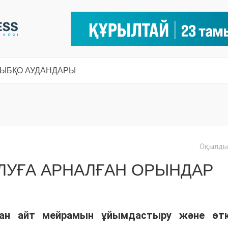
СЫ
БҚО АУДАНДАРЫ
Оқылды:
ЛУҒА АРНАЛҒАН ОРЫНДАР
бан айт мейрамын ұйымдастыру және өтк