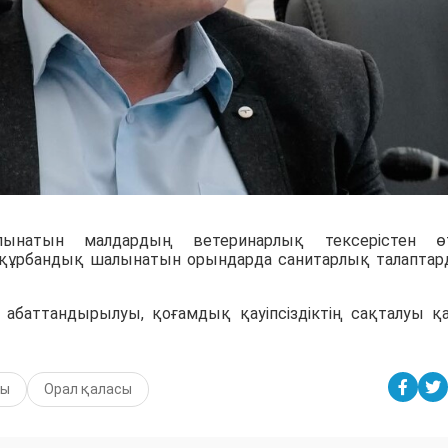
ынатын малдардың ветеринарлық тексерістен өту
 құрбандық шалынатын орындарда санитарлық талапта
абаттандырылуы, қоғамдық қауіпсіздіктің сақталуы қ
мы
Орал қаласы