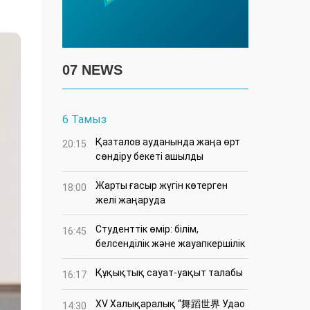
07 NEWS
6 Тамыз
Қазталов ауданында жаңа өрт
20:15
сөндіру бекеті ашылды
Жарты ғасыр жүгін көтерген
18:00
желі жаңаруда
Студенттік өмір: білім,
16:45
белсенділік және жауапкершілік
Құқықтық сауат-уақыт талабы
16:17
XV Халықаралық “舞蹈世界 Удао
14:30