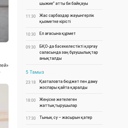
шыжие” атты би байқауы
Жас сарбаздар жауынгерлік
11:30
қызметке кірісті
Ел ағасына құрмет
10:30
БҚО-да бәсекелестікті қорғау
09:30
саласында заң бұзушылықтар
анықталды
лей»
.
5 Тамыз
Қазталовта бюджет пен даму
23:18
жоспары қайта қаралды
Жеңіске жетелеген
18:00
жаттықтырушылар
Тынық су – жасырын қатер
17:30