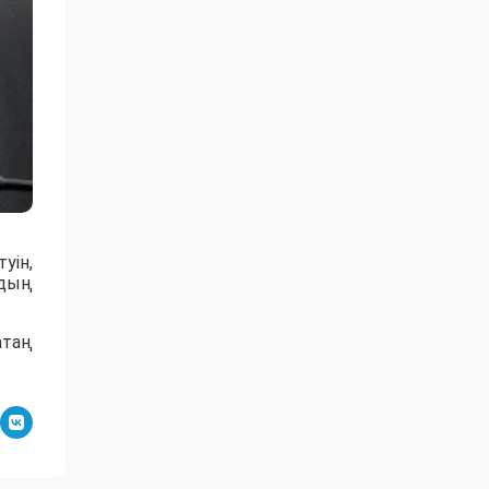
ін,
рдың
атаң