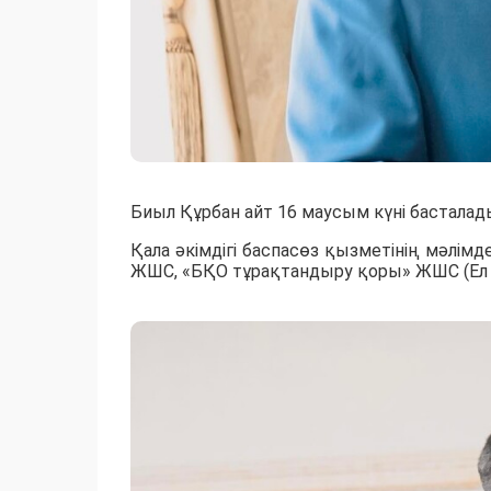
Биыл Құрбан айт 16 маусым күні басталады
Қала әкімдігі баспасөз қызметінің мәлімд
ЖШС, «БҚО тұрақтандыру қоры» ЖШС (Ел 