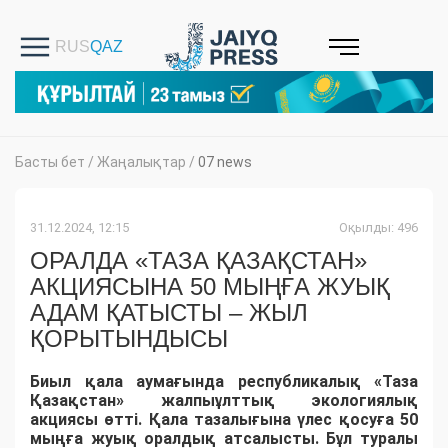
Басты бет
/
Жаңалықтар
/
07 news
31.12.2024, 12:15
Оқылды: 496
ОРАЛДА «ТАЗА ҚАЗАҚСТАН»
АКЦИЯСЫНА 50 МЫҢҒА ЖУЫҚ
АДАМ ҚАТЫСТЫ – ЖЫЛ
ҚОРЫТЫНДЫСЫ
Биыл қала аумағында республикалық «Таза
Қазақстан» жалпыұлттық экологиялық
акциясы өтті. Қала тазалығына үлес қосуға 50
мыңға жуық оралдық атсалысты. Бұл туралы