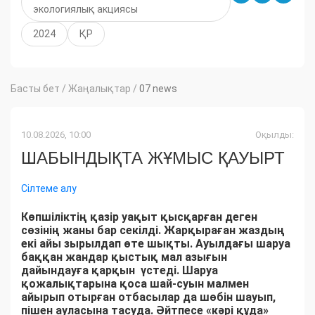
экологиялық акциясы
2024
ҚР
Басты бет
/
Жаңалықтар
/
07 news
10.08.2026, 10:00
Оқылды:
ШАБЫНДЫҚТА ЖҰМЫС ҚАУЫРТ
Сілтеме алу
Көпшіліктің қазір уақыт қысқарған деген
сөзінің жаны бар секілді. Жарқыраған жаздың
екі айы зырылдап өте шықты. Ауылдағы шаруа
баққан жандар қыстық мал азығын
дайындауға қарқын үстеді. Шаруа
қожалықтарына қоса шай-суын малмен
айырып отырған отбасылар да шөбін шауып,
пішен ауласына тасуда. Әйтпесе «кәрі құда»