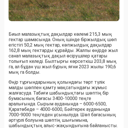
Биыл малазықтық дақылдар көлемі 215,3 мың
гектар шамасында. Оның ішінде біржылдық шөп
егістігі 50,2 мың гектар, көпжылдық дақылдар
162,8 мың гектарды құрайды. Жалпы өңірде жыл
санап малазықтық дақыл өсірушілер қатары
толығып келеді. Былтырғы көрсеткіш 203,8 мың
га, ал бұдан үш жыл бұрын, яғни 2023 жылы 190,6
мың га болды.
Өңір тұрғындарының қолындағы төрт түлік
малды шөппен қамту мақсатындағы жұмыс
жалғасуда. Табиғи шабындықтағы шөптің бір
бумасының бағасы 3400-10000 теңге
аралығында. Сырым ауданында – 6000-6500,
Қаратөбеде – 4000-6000, Бәйтерек ауданында
7000-9000 теңгеден ұсынылуда. Шөп бағасының
әртүрлі болуына шөптің шығымына,
шабындықтың алыс-жақындығына байланысты.