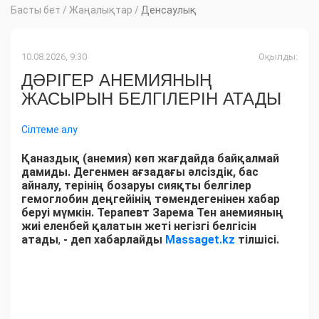
Басты бет
/
Жаңалықтар
/
Денсаулық
10.08.2026, 9:30
Оқылды:
ДӘРІГЕР АНЕМИЯНЫҢ
ЖАСЫРЫН БЕЛГІЛЕРІН АТАДЫ
Сілтеме алу
Қаназдық (анемия) көп жағдайда байқалмай
дамиды. Дегенмен ағзадағы әлсіздік, бас
айналу, терінің бозаруы сияқты белгілер
гемоглобин деңгейінің төмендегенінен хабар
беруі мүмкін. Терапевт Зарема Тен анемияның
жиі еленбей қалатын жеті негізгі белгісін
атады
,
- деп хабарлайды
Massaget.kz
тілшісі.