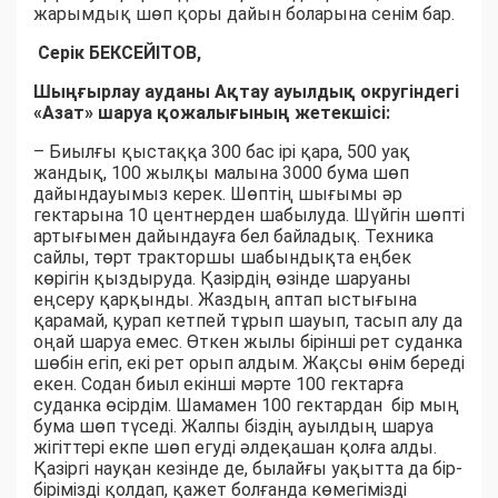
жарымдық шөп қоры дайын боларына сенім бар.
Серік БЕКСЕЙІТОВ,
Шыңғырлау ауданы Ақтау ауылдық округіндегі
«Азат» шаруа қожалығының жетекшісі:
– Биылғы қыстаққа 300 бас ірі қара, 500 уақ
жандық, 100 жылқы малына 3000 бума шөп
дайындауымыз керек. Шөптің шығымы әр
гектарына 10 центнерден шабылуда. Шүйгін шөпті
артығымен дайындауға бел байладық. Техника
сайлы, төрт тракторшы шабындықта еңбек
көрігін қыздыруда. Қазірдің өзінде шаруаны
еңсеру қарқынды. Жаздың аптап ыстығына
қарамай, қурап кетпей тұрып шауып, тасып алу да
оңай шаруа емес. Өткен жылы бірінші рет суданка
шөбін егіп, екі рет орып алдым. Жақсы өнім береді
екен. Содан биыл екінші мәрте 100 гектарға
суданка өсірдім. Шамамен 100 гектардан бір мың
бума шөп түседі. Жалпы біздің ауылдың шаруа
жігіттері екпе шөп егуді әлдеқашан қолға алды.
Қазіргі науқан кезінде де, былайғы уақытта да бір-
бірімізді қолдап, қажет болғанда көмегімізді