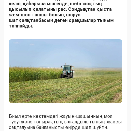
келіп, қаһарына мінгенде, шөбі жоқтың
қысылып қалатыны рас. Сондықтан қыста
жем-шөп тапшы болып, шаруа
шатқаяқтанбасын деген орақшылар тыным
таппайды.
Биыл ерте көктемдегі жауын-шашынның мол
түсуі және топырақтың ылғалдылығының жақсы
сақталуына байланысты өңірде шөп шүйгін.