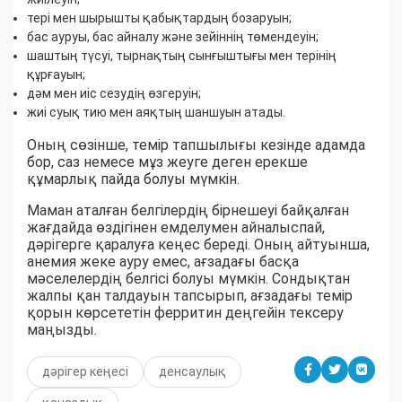
тері мен шырышты қабықтардың бозаруын;
бас ауруы, бас айналу және зейіннің төмендеуін;
шаштың түсуі, тырнақтың сынғыштығы мен терінің
құрғауын;
дәм мен иіс сезудің өзгеруін;
жиі суық тию мен аяқтың шаншуын атады.
Оның сөзінше, темір тапшылығы кезінде адамда
бор, саз немесе мұз жеуге деген ерекше
құмарлық пайда болуы мүмкін.
Маман аталған белгілердің бірнешеуі байқалған
жағдайда өздігінен емделумен айналыспай,
дәрігерге қаралуға кеңес береді. Оның айтуынша,
анемия жеке ауру емес, ағзадағы басқа
мәселелердің белгісі болуы мүмкін. Сондықтан
жалпы қан талдауын тапсырып, ағзадағы темір
қорын көрсететін ферритин деңгейін тексеру
маңызды.
дәрігер кеңесі
денсаулық