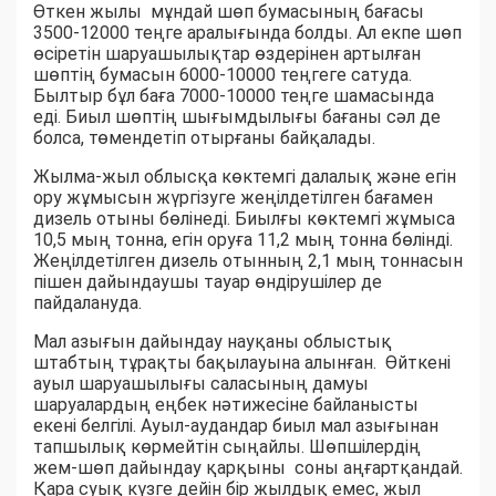
Өткен жылы мұндай шөп бумасының бағасы
3500-12000 теңге аралығында болды. Ал екпе шөп
өсіретін шаруашылықтар өздерінен артылған
шөптің бумасын 6000-10000 теңгеге сатуда.
Былтыр бұл баға 7000-10000 теңге шамасында
еді. Биыл шөптің шығымдылығы бағаны сәл де
болса, төмендетіп отырғаны байқалады.
Жылма-жыл облысқа көктемгі далалық және егін
ору жұмысын жүргізуге жеңілдетілген бағамен
дизель отыны бөлінеді. Биылғы көктемгі жұмыса
10,5 мың тонна, егін оруға 11,2 мың тонна бөлінді.
Жеңілдетілген дизель отынның 2,1 мың тоннасын
пішен дайындаушы тауар өндірушілер де
пайдалануда.
Мал азығын дайындау науқаны облыстық
штабтың тұрақты бақылауына алынған. Өйткені
ауыл шаруашылығы саласының дамуы
шаруалардың еңбек нәтижесіне байланысты
екені белгілі. Ауыл-аудандар биыл мал азығынан
тапшылық көрмейтін сыңайлы. Шөпшілердің
жем-шөп дайындау қарқыны соны аңғартқандай.
Қара суық күзге дейін бір жылдық емес, жыл