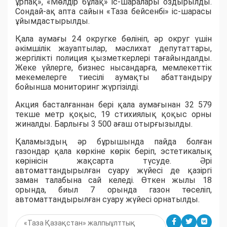
ұрпақ», «Мөлдір бұлақ» іс-шаралары оздырылды.
Сондай-ақ апта сайын «Таза бейсенбі» іс-шарасы
ұйымдастырылды.
Қала аумағы 24 округке бөлініп, әр округ үшін
әкімшілік жауаптылар, мәслихат депутаттары,
жергілікті полиция қызметкерлері тағайындалды.
Жеке үйлерге, бизнес нысандарға, мемлекеттік
мекемелерге тиесілі аумақты абаттандыру
бойынша мониторинг жүргізілді.
Акция басталғаннан бері қала аумағынан 32 579
текше метр қоқыс, 19 стихиялық қоқыс орны
жиналды. Барлығы 3 500 ағаш отырғызылды.
Қаламыздың әр бұрышында пайда болған
газондар қала көркіне көрік беріп, эстетикалық
көрінісін жақсарта түсуде. Әрі
автоматтандырылған суару жүйесі де қазіргі
заман талабына сай келеді. Өткен жылы 18
орында, биыл 7 орында газон төселіп,
автоматтандырылған суару жүйесі орнатылды.
«Таза Қазақстан» жалпыұлттық