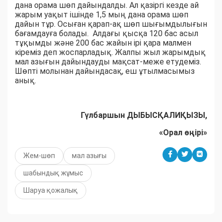
дана орама шөп дайындалды. Ал қазіргі кезде ай
жарым уақыт ішінде 1,5 мың дана орама шөп
дайын тұр. Осыған қарап-ақ шөп шығымдылығын
бағамдауға болады. Алдағы қысқа 120 бас асыл
тұқымды және 200 бас жайын ірі қара малмен
кіреміз деп жоспарладық. Жалпы жыл жарымдық
мал азығын дайындауды мақсат-меже етудеміз.
Шөпті молынан дайындасақ, еш ұтылмасымыз
анық.
Гүлбаршын ДЫБЫСҚАЛИҚЫЗЫ,
«Орал өңірі»
Жем-шөп
мал азығы
шабындық жұмыс
Шаруа қожалық