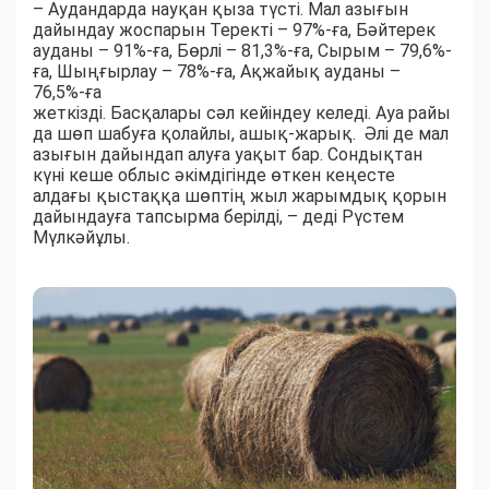
– Аудандарда науқан қыза түсті. Мал азығын
дайындау жоспарын Теректі – 97%-ға, Бәйтерек
ауданы – 91%-ға, Бөрлі – 81,3%-ға, Сырым – 79,6%-
ға, Шыңғырлау – 78%-ға, Ақжайық ауданы –
76,5%-ға
жеткізді. Басқалары сәл кейіндеу келеді. Ауа райы
да шөп шабуға қолайлы, ашық-жарық. Әлі де мал
азығын дайындап алуға уақыт бар. Сондықтан
күні кеше облыс әкімдігінде өткен кеңесте
алдағы қыстаққа шөптің жыл жарымдық қорын
дайындауға тапсырма берілді, – деді Рүстем
Мүлкәйұлы.