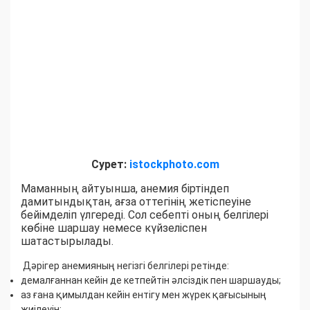
Сурет:
istockphoto.com
Маманның айтуынша, анемия біртіндеп
дамитындықтан, ағза оттегінің жетіспеуіне
бейімделіп үлгереді. Сол себепті оның белгілері
көбіне шаршау немесе күйзеліспен
шатастырылады.
Дәрігер анемияның негізгі белгілері ретінде:
демалғаннан кейін де кетпейтін әлсіздік пен шаршауды;
аз ғана қимылдан кейін ентігу мен жүрек қағысының
жиілеуін;