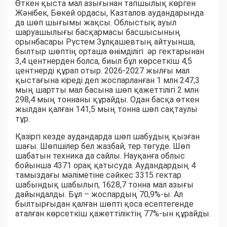
Өткен қыста мал азығынан тапшылық көрген
Жәнібек, Бөкей ордасы, Казталов аудандарында
да шөп шығымы жақсы. Облыстық ауыл
шаруашылығы басқармасы басшысының
орынбасары Рүстем Зұлқашевтың айтуынша,
былтыр шөптің орташа өнімділігі әр гектарынан
3,4 центнерден болса, биыл бұл көрсеткіш 4,5
центнерді құрап отыр. 2026-2027 жылғы мал
қыстағына кіреді деп жоспарланған 1 млн 247,3
мың шартты мал басына шөп қажеттілігі 2 млн
298,4 мың тоннаны құрайды. Одан басқа өткен
жылдан қалған 141,5 мың тонна шөп сақтаулы
тұр.
Қазіргі кезде аудандарда шөп шабудың қызған
шағы. Шөпшілер бел жазбай, тер төгуде. Шөп
шабатын техника да сайлы. Науқанға облыс
бойынша 4371 орақ қатысуда. Аудандардың 4
тамыздағы мәліметіне сәйкес 3315 гектар
шабындық шабылып, 1628,7 тонна мал азығы
дайындалды. Бұл – жоспардың 70,9%-ы. Ал
былтырғыдан қалған шөпті қоса есептегенде
аталған көрсеткіш қажеттіліктің 77%-ын құрайды.