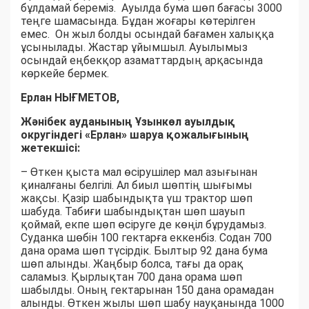
бұлдамай береміз. Ауылда бума шөп бағасы 3000
теңге шамасында. Бұдан жоғары көтерілген
емес. Он жыл болды осындай бағамен халыққа
ұсынылады. Жастар ұйымшыл. Ауылымыз
осындай еңбекқор азаматтардың арқасында
көркейе бермек.
Ерлан НЫҒМЕТОВ,
Жәнібек ауданының Ұзынкөл ауылдық
округіндегі «Ерлан» шаруа қожалығының
жетекшісі:
– Өткен қыста мал өсірушілер мал азығынан
қиналғаны белгілі. Ал биыл шөптің шығымы
жақсы. Қазір шабындықта үш трактор шөп
шабуда. Табиғи шабындықтан шөп шауып
қоймай, екпе шөп өсіруге де көңіл бұрудамыз.
Суданка шөбін 100 гектарға еккенбіз. Содан 700
дана орама шөп түсірдік. Былтыр 92 дана бума
шөп алынды. Жаңбыр болса, тағы да орақ
саламыз. Қырлықтан 700 дана орама шөп
шабылды. Оның гектарынан 150 дана орамадан
алынды. Өткен жылы шөп шабу науқанында 1000