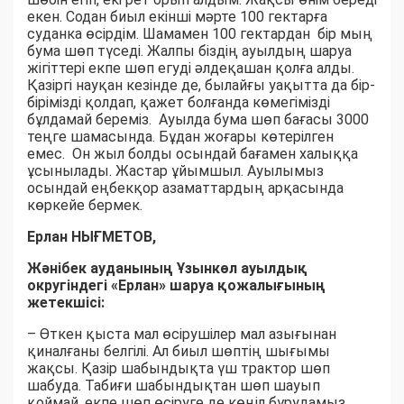
екен. Содан биыл екінші мәрте 100 гектарға
суданка өсірдім. Шамамен 100 гектардан бір мың
бума шөп түседі. Жалпы біздің ауылдың шаруа
жігіттері екпе шөп егуді әлдеқашан қолға алды.
Қазіргі науқан кезінде де, былайғы уақытта да бір-
бірімізді қолдап, қажет болғанда көмегімізді
бұлдамай береміз. Ауылда бума шөп бағасы 3000
теңге шамасында. Бұдан жоғары көтерілген
емес. Он жыл болды осындай бағамен халыққа
ұсынылады. Жастар ұйымшыл. Ауылымыз
осындай еңбекқор азаматтардың арқасында
көркейе бермек.
Ерлан НЫҒМЕТОВ,
Жәнібек ауданының Ұзынкөл ауылдық
округіндегі «Ерлан» шаруа қожалығының
жетекшісі:
– Өткен қыста мал өсірушілер мал азығынан
қиналғаны белгілі. Ал биыл шөптің шығымы
жақсы. Қазір шабындықта үш трактор шөп
шабуда. Табиғи шабындықтан шөп шауып
қоймай, екпе шөп өсіруге де көңіл бұрудамыз.