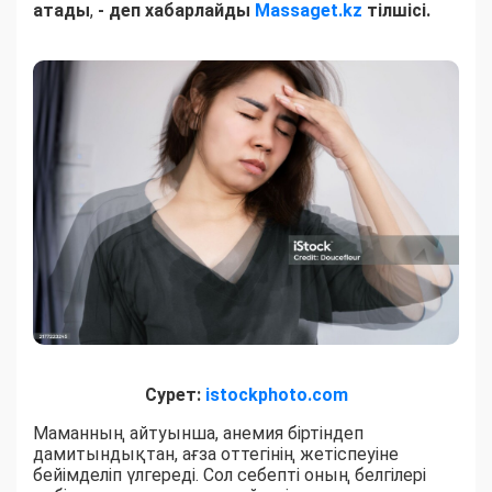
атады
,
- деп хабарлайды
Massaget.kz
тілшісі.
Сурет:
istockphoto.com
Маманның айтуынша, анемия біртіндеп
дамитындықтан, ағза оттегінің жетіспеуіне
бейімделіп үлгереді. Сол себепті оның белгілері