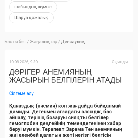
шабындық жұмыс
Шаруа қожалық
Басты бет
/
Жаңалықтар
/
Денсаулық
10.08.2026, 9:30
Оқылды:
ДӘРІГЕР АНЕМИЯНЫҢ
ЖАСЫРЫН БЕЛГІЛЕРІН АТАДЫ
Сілтеме алу
Қаназдық (анемия) көп жағдайда байқалмай
дамиды. Дегенмен ағзадағы әлсіздік, бас
айналу, терінің бозаруы сияқты белгілер
гемоглобин деңгейінің төмендегенінен хабар
беруі мүмкін. Терапевт Зарема Тен анемияның
жиі еленбей қалатын жеті негізгі белгісін