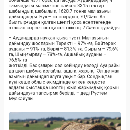
бойынша 4371 орақ қатысуда. Аудандардың 4
тамыздағы мәліметіне сәйкес 3315 гектар
шабындық шабылып, 1628,7 тонна мал азығы
дайындалды. Бұл – жоспардың 70,9%-ы. Ал
былтырғыдан қалған шөпті қоса есептегенде
аталған көрсеткіш қажеттіліктің 77%-ын құрайды.
– Аудандарда науқан қыза түсті. Мал азығын
дайындау жоспарын Теректі – 97%-ға, Бәйтерек
ауданы – 91%-ға, Бөрлі – 81,3%-ға, Сырым – 79,6%-
ға, Шыңғырлау – 78%-ға, Ақжайық ауданы –
76,5%-ға
жеткізді. Басқалары сәл кейіндеу келеді. Ауа райы
да шөп шабуға қолайлы, ашық-жарық. Әлі де мал
азығын дайындап алуға уақыт бар. Сондықтан
күні кеше облыс әкімдігінде өткен кеңесте
алдағы қыстаққа шөптің жыл жарымдық қорын
дайындауға тапсырма берілді, – деді Рүстем
Мүлкәйұлы.