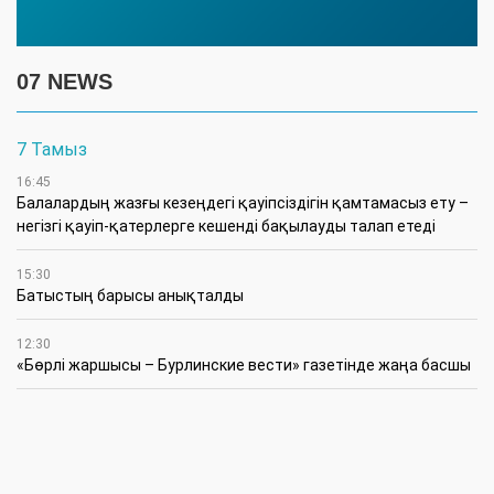
07 NEWS
7 Тамыз
16:45
Балалардың жазғы кезеңдегі қауіпсіздігін қамтамасыз ету –
негізгі қауіп-қатерлерге кешенді бақылауды талап етеді
15:30
Батыстың барысы анықталды
12:30
«Бөрлі жаршысы – Бурлинские вести» газетінде жаңа басшы
11:00
Аудандық мәслихаттың кезектен тыс 42-сессиясында
маңызды мәселелер қаралды