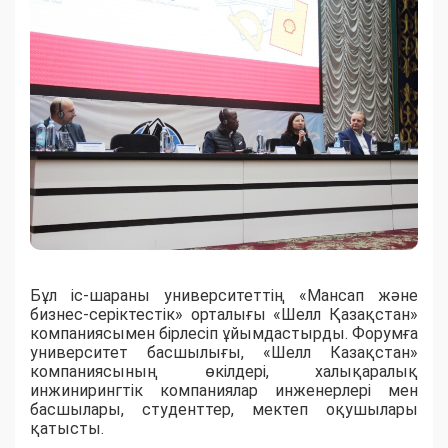
Бұл іс-шараны университеттің «Мансап және
бизнес-серіктестік» орталығы «Шелл Қазақстан»
компаниясымен бірлесіп ұйымдастырды. Форумға
университет басшылығы, «Шелл Казақстан»
компаниясының өкілдері, халықаралық
инжинирингтік компаниялар инженерлері мен
басшылары, студенттер, мектеп оқушылары
қатысты.