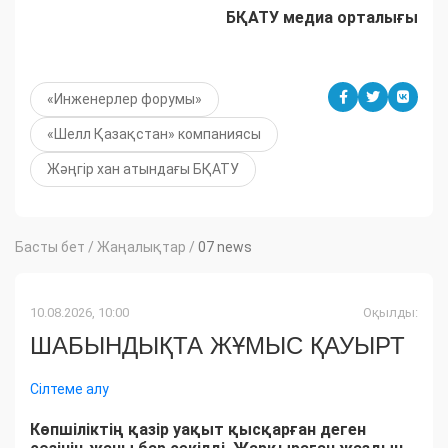
БҚАТУ медиа орталығы
«Инженерлер форумы»
«Шелл Қазақстан» компаниясы
Жәңгір хан атындағы БҚАТУ
Басты бет
/
Жаңалықтар
/
07 news
10.08.2026, 10:00
Оқылды:
ШАБЫНДЫҚТА ЖҰМЫС ҚАУЫРТ
Сілтеме алу
Көпшіліктің қазір уақыт қысқарған деген