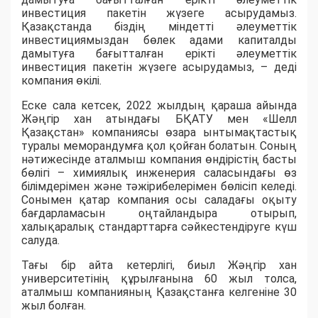
инвестиция пакетін жүзеге асырудамыз.
Қазақстанда біздің міндетті әлеуметтік
инвестициямыздан бөлек адами капиталды
дамытуға бағытталған ерікті әлеуметтік
инвестиция пакетін жүзеге асырудамыз, – деді
компания өкілі.
Еске сала кетсек, 2022 жылдың қараша айында
Жәңгір хан атындағы БҚАТУ мен «Шелл
Қазақстан» компаниясы өзара ынтымақтастық
туралы меморандумға қол қойған болатын. Соның
нәтижесінде аталмыш компания өндірістің басты
бөлігі – химиялық инженерия саласындағы өз
білімдерімен және тәжірибелерімен бөлісіп келеді.
Сонымен қатар компания осы саладағы оқыту
бағдарламасын оңтайландыра отырып,
халықаралық стандарттарға сәйкестендіруге күш
салуда.
Тағы бір айта кетерлігі, биыл Жәңгір хан
университетінің құрылғанына 60 жыл толса,
аталмыш компанияның Қазақстанға келгеніне 30
жыл болған.