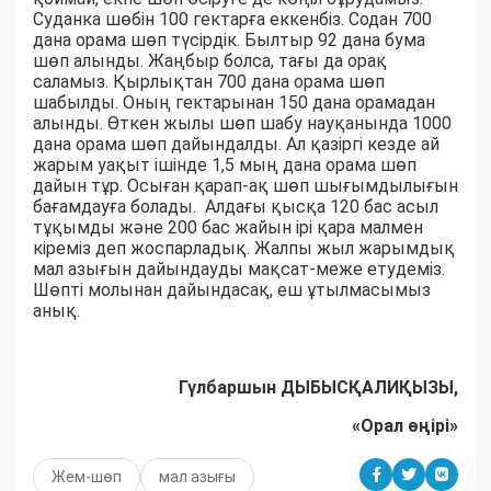
Суданка шөбін 100 гектарға еккенбіз. Содан 700
дана орама шөп түсірдік. Былтыр 92 дана бума
шөп алынды. Жаңбыр болса, тағы да орақ
саламыз. Қырлықтан 700 дана орама шөп
шабылды. Оның гектарынан 150 дана орамадан
алынды. Өткен жылы шөп шабу науқанында 1000
дана орама шөп дайындалды. Ал қазіргі кезде ай
жарым уақыт ішінде 1,5 мың дана орама шөп
дайын тұр. Осыған қарап-ақ шөп шығымдылығын
бағамдауға болады. Алдағы қысқа 120 бас асыл
тұқымды және 200 бас жайын ірі қара малмен
кіреміз деп жоспарладық. Жалпы жыл жарымдық
мал азығын дайындауды мақсат-меже етудеміз.
Шөпті молынан дайындасақ, еш ұтылмасымыз
анық.
Гүлбаршын ДЫБЫСҚАЛИҚЫЗЫ,
«Орал өңірі»
Жем-шөп
мал азығы