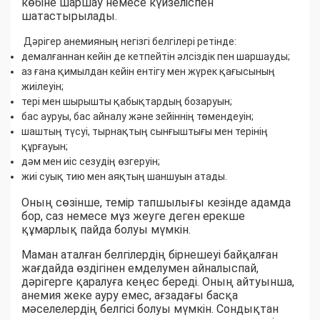
көбіне шаршау немесе күйзеліспен
шатастырылады.
Дәрігер анемияның негізгі белгілері ретінде:
демалғаннан кейін де кетпейтін әлсіздік пен шаршауды;
аз ғана қимылдан кейін ентігу мен жүрек қағысының
жиілеуін;
тері мен шырышты қабықтардың бозаруын;
бас ауруы, бас айналу және зейіннің төмендеуін;
шаштың түсуі, тырнақтың сынғыштығы мен терінің
құрғауын;
дәм мен иіс сезудің өзгеруін;
жиі суық тию мен аяқтың шаншуын атады.
Оның сөзінше, темір тапшылығы кезінде адамда
бор, саз немесе мұз жеуге деген ерекше
құмарлық пайда болуы мүмкін.
Маман аталған белгілердің бірнешеуі байқалған
жағдайда өздігінен емделумен айналыспай,
дәрігерге қаралуға кеңес береді. Оның айтуынша,
анемия жеке ауру емес, ағзадағы басқа
мәселелердің белгісі болуы мүмкін. Сондықтан