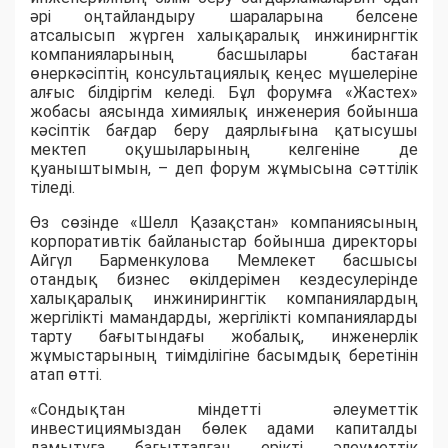
әрі оңтайландыру шараларына белсене
атсалысып жүрген халықаралық инжинирнгтік
компанияларының басшылары бастаған
өнеркәсіптің консультациялық кеңес мүшелеріне
алғыс білдіргім келеді. Бұл форумға «Жастех»
жобасы аясында химиялық инженерия бойынша
кәсіптік бағдар беру даярлығына қатысушы
мектеп оқушыларының келгеніне де
қуаныштымын, – деп форум жұмысына сәттілік
тіледі.
Өз сөзінде «Шелл Қазақстан» компаниясының
корпоративтік байланыстар бойынша директоры
Айгүл Барменкулова Мемлекет басшысы
отандық бизнес өкілдерімен кездесулерінде
халықаралық инжинирингтік компаниялардың
жергілікті мамандарды, жергілікті компанияларды
тарту бағытындағы жобалық, инженерлік
жұмыстарының тиімділігіне басымдық беретінін
атап өтті.
«Сондықтан міндетті әлеуметтік
инвестициямыздан бөлек адами капиталды
дамытуға бағытталған ерікті әлеуметтік