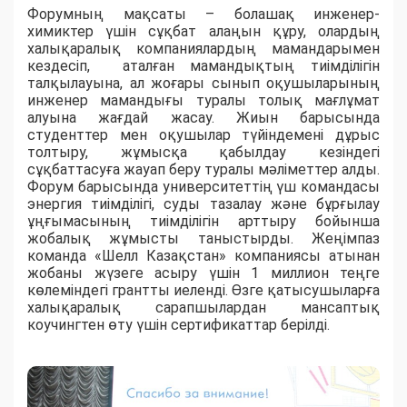
Форумның мақсаты – болашақ инженер-
химиктер үшін сұқбат алаңын құру, олардың
халықаралық компаниялардың мамандарымен
кездесіп, аталған мамандықтың тиімділігін
талқылауына, ал жоғары сынып оқушыларының
инженер мамандығы туралы толық мағлұмат
алуына жағдай жасау. Жиын барысында
студенттер мен оқушылар түйіндемені дұрыс
толтыру, жұмысқа қабылдау кезіндегі
сұқбаттасуға жауап беру туралы мәліметтер алды.
Форум барысында университеттің үш командасы
энергия тиімділігі, суды тазалау және бұрғылау
ұңғымасының тиімділігін арттыру бойынша
жобалық жұмысты таныстырды. Жеңімпаз
команда «Шелл Казақстан» компаниясы атынан
жобаны жүзеге асыру үшін 1 миллион теңге
көлеміндегі грантты иеленді. Өзге қатысушыларға
халықаралық сарапшылардан мансаптық
коучингтен өту үшін сертификаттар берілді.