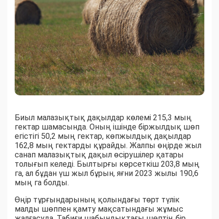
Биыл малазықтық дақылдар көлемі 215,3 мың
гектар шамасында. Оның ішінде біржылдық шөп
егістігі 50,2 мың гектар, көпжылдық дақылдар
162,8 мың гектарды құрайды. Жалпы өңірде жыл
санап малазықтық дақыл өсірушілер қатары
толығып келеді. Былтырғы көрсеткіш 203,8 мың
га, ал бұдан үш жыл бұрын, яғни 2023 жылы 190,6
мың га болды.
Өңір тұрғындарының қолындағы төрт түлік
малды шөппен қамту мақсатындағы жұмыс
жалғасуда. Табиғи шабындықтағы шөптің бір