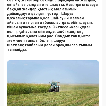
сөзінің жаны бар секілді. Жарқыраған жаздың
екі айы зырылдап өте шықты. Ауылдағы шаруа
баққан жандар қыстық мал азығын
дайындауға қарқын үстеді. Шаруа
қожалықтарына қоса шай-суын малмен
айырып отырған отбасылар да шөбін шауып,
пішен ауласына тасуда. Әйтпесе «кәрі құда»
келіп, қаһарына мінгенде, шөбі жоқтың
қысылып қалатыны рас. Сондықтан қыста
жем-шөп тапшы болып, шаруа
шатқаяқтанбасын деген орақшылар тыным
таппайды.