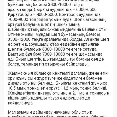
бумасының бағасы 3400-10000 теңге
аралығында. Сырым ауданында – 6000-6500,
Қаратөбеде – 4000-6000, Бәйтерек ауданында
7000-9000 теңгеден ұсынылуда. Шөп бағасының
әртүрлі болуына шөптің шығымына,
шабындықтың алыс-жақындығына байланысты.
Өткен жылы мұндай шөп бумасының бағасы
3500-12000 теңге аралығында болды. Ал екпе шөп
өсіретін шаруашылықтар өздерінен артылған
шөптің бумасын 6000-10000 теңгеге сатуда.
Былтыр бұл баға 7000-10000 теңге шамасында
еді. Биыл шөптің шығымдылығы бағаны сәл де
болса, төмендетіп отырғаны байқалады.
Жылма-жыл облысқа көктемгі далалық және егін
ору жұмысын жүргізуге жеңілдетілген бағамен
дизель отыны бөлінеді. Биылғы көктемгі жұмыса
10,5 мың тонна, егін оруға 11,2 мың тонна бөлінді.
Жеңілдетілген дизель отынның 2,1 мың тоннасын
пішен дайындаушы тауар өндірушілер де
пайдалануда.
Мал азығын дайындау науқаны облыстық