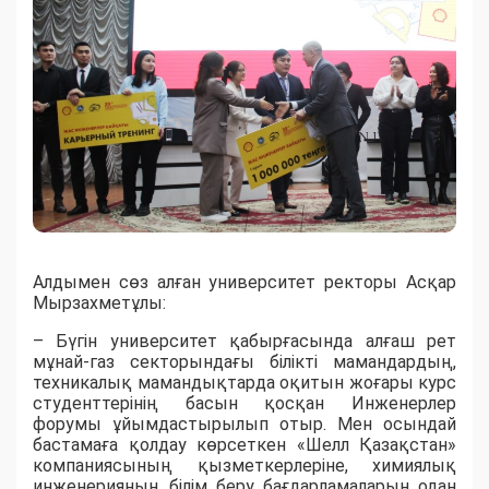
Алдымен сөз алған университет ректоры Асқар
Мырзахметұлы:
– Бүгін университет қабырғасында алғаш рет
мұнай-газ секторындағы білікті мамандардың,
техникалық мамандықтарда оқитын жоғары курс
студенттерінің басын қосқан Инженерлер
форумы ұйымдастырылып отыр. Мен осындай
бастамаға қолдау көрсеткен «Шелл Қазақстан»
компаниясының қызметкерлеріне, химиялық
инженерияның білім беру бағдарламаларын одан