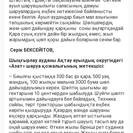
штабтың тұрақты бақылауына алынған. Өйткені
ауыл шаруашылығы саласының дамуы
шаруалардың еңбек нәтижесіне байланысты
екені белгілі. Ауыл-аудандар биыл мал азығынан
тапшылық көрмейтін сыңайлы. Шөпшілердің
жем-шөп дайындау қарқыны соны аңғартқандай.
Қара суық күзге дейін бір жылдық емес, жыл
жарымдық шөп қоры дайын боларына сенім бар.
Серік БЕКСЕЙІТОВ,
Шыңғырлау ауданы Ақтау ауылдық округіндегі
«Азат» шаруа қожалығының жетекшісі:
– Биылғы қыстаққа 300 бас ірі қара, 500 уақ
жандық, 100 жылқы малына 3000 бума шөп
дайындауымыз керек. Шөптің шығымы әр
гектарына 10 центнерден шабылуда. Шүйгін шөпті
артығымен дайындауға бел байладық. Техника
сайлы, төрт тракторшы шабындықта еңбек
көрігін қыздыруда. Қазірдің өзінде шаруаны
еңсеру қарқынды. Жаздың аптап ыстығына
қарамай, қурап кетпей тұрып шауып, тасып алу да
оңай шаруа емес. Өткен жылы бірінші рет суданка
шөбін егіп, екі рет орып алдым. Жақсы өнім береді