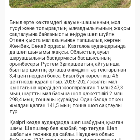
Биыл ерте көктемдегі жауын-шашынның мол
түсуі және топырақтың ылғалдылығының жақсы
сақталуына байланысты өңірде шөп шүйгін.
Өткен қыста мал азығынан тапшылық көрген
Жәнібек, Бөкей ордасы, Казталов аудандарында
да шөп шығымы жақсы. Облыстық ауыл
шаруашылығы басқармасы басшысының
орынбасары Рүстем Зұлқашевтың айтуынша,
былтыр шөптің орташа өнімділігі әр гектарынан
3,4 центнерден болса, биыл бұл көрсеткіш 4,5
центнерді құрап отыр. 2026-2027 жылғы мал
қыстағына кіреді деп жоспарланған 1 млн 247,3
мың шартты мал басына шөп қажеттілігі 2 млн
298,4 мың тоннаны құрайды. Одан басқа өткен
жылдан қалған 141,5 мың тонна шөп сақтаулы
тұр.
Қазіргі кезде аудандарда шөп шабудың қызған
шағы. Шөпшілер бел жазбай, тер төгуде. Шөп
шабатын техника да сайлы. Науқанға облыс