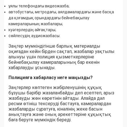
ұялы телефондағы видеожазба;
автобустағы, метродағы, аялдамалардағы және басқа
да қоғамдық орындардағы бейнебақылау
камераларының жазбалары;
куәгерлердің айғақтары;
сөйлесудің аудиожазбасы.
Заңгер мүмкіндігінше барлық материалды
оқиғадан кейін бірден сақтап, жазбалар уақтылы
алынуы үшін полиция қызметкерлеріне
бейнебақылау камераларының бар екенін
хабарлауды ұсынады.
Полицияға хабарласу неге маңызды?
Заңгерлер көптеген жәбірленушінің құқық
бұзушы бәрібір жазаланбайды деп есептеп, арыз
жазбауды жөн көретінін айтады. Алайда дәл
ресми өтініш тексеруді бастауға, камералардан
жазбаларды сұратуға, кінәлінің жеке басын
анықтауға және оның әрекеттеріне құқықтық
баға беруге мүмкіндік береді.