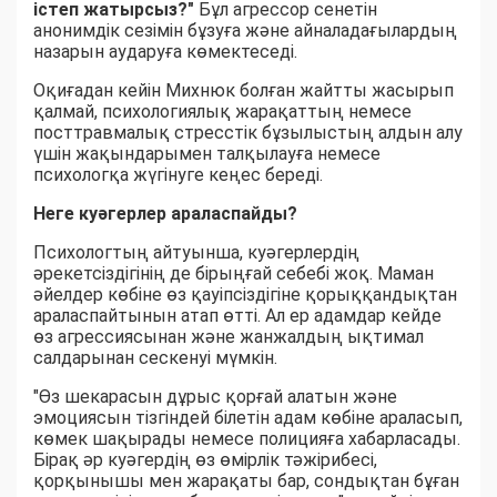
істеп жатырсыз?"
Бұл агрессор сенетін
анонимдік сезімін бұзуға және айналадағылардың
назарын аударуға көмектеседі.
Оқиғадан кейін Михнюк болған жайтты жасырып
қалмай, психологиялық жарақаттың немесе
посттравмалық стресстік бұзылыстың алдын алу
үшін жақындарымен талқылауға немесе
психологқа жүгінуге кеңес береді.
Неге куәгерлер араласпайды?
Психологтың айтуынша, куәгерлердің
әрекетсіздігінің де бірыңғай себебі жоқ. Маман
әйелдер көбіне өз қауіпсіздігіне қорыққандықтан
араласпайтынын атап өтті. Ал ер адамдар кейде
өз агрессиясынан және жанжалдың ықтимал
салдарынан сескенуі мүмкін.
"Өз шекарасын дұрыс қорғай алатын және
эмоциясын тізгіндей білетін адам көбіне араласып,
көмек шақырады немесе полицияға хабарласады.
Бірақ әр куәгердің өз өмірлік тәжірибесі,
қорқынышы мен жарақаты бар, сондықтан бұған