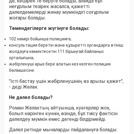
де, кешірек те беруге болады, алайда бұл
неғұрлым тезірек жасалса, қажетті
дәлелдемелерді жинау мүмкіндігі соғұрлым
жоғары болады.
Төмендегілерге жүгінуге болады:
102 нөмірі бойынша полицияға;
консультация беретін және құзыретті органдарға өтініш
жолдауға көмектесетін 111 бірыңғай байланыс
орталығына;
жәбірленуші арыз бере алатын кез келген полиция
бөлімшесіне.
"Істі бастау үшін жәбірленушінің өз арызы қажет",
- деді Желак.
Не дәлел болады?
Роман Желактың айтуынша, куәгерлер жоқ
болып көрінген күннің өзінде, бұл тиісу фактісін
дәлелдеу мүмкін емес дегенді білдірмейді.
Дәлел ретінде мыналарды пайдалануға болады: