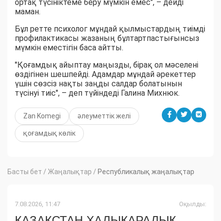
ортақ түсініктеме беру мүмкін емес", – дейді
маман.
Бұл ретте психолог мұндай қылмыстардың тиімді
профилактикасы жазаның бұлтартпастығынсыз
мүмкін еместігін баса айтты.
"Қоғамдық айыптау маңызды, бірақ ол мәселені
өздігінен шешпейді. Адамдар мұндай әрекеттер
үшін сөзсіз нақты заңды салдар болатынын
түсінуі тиіс", – деп түйіндеді Галина Михнюк.
Zan Komegi
әлеуметтік желі
қоғамдық көлік
Басты бет
/
Жаңалықтар
/
Республикалық жаңалықтар
7.08.2026, 11:47
Оқылды:
ҚАЗАҚСТАН ХАЛЫҚАРАЛЫҚ