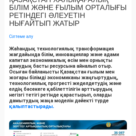
БІЛІМ ЖӘНЕ ҒЫЛЫМ ОРТАЛЫҒЫ
РЕТІНДЕГІ ӘЛЕУЕТІН
НЫҒАЙТЫП ЖАТЫР
Сілтеме алу
Жаһандық технологиялық трансформация
жағдайында білім, инновациялар және адами
капитал экономикалық өсім мен орнықты
дамудың басты ресурсына айналып отыр.
Осыған байланысты Қазақстан ғылым мен
жоғары білімді экономиканы жаңғыртудың,
технологиялық прогресті жеделдетудің және
елдің бәсекеге қабілеттілігін арттырудың
негізгі тетігі ретінде қарастырып, оларды
дамытудың жаңа моделін дәйекті түрде
қалыптастырады.