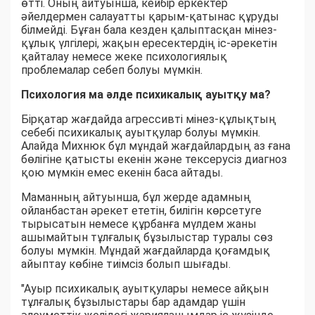
өтті. Оның айтуынша, кейбір еркектер
әйелдермен салауатты қарым-қатынас құруды
білмейді. Бұған бала кезден қалыптасқан мінез-
құлық үлгілері, жақын ересектердің іс-әрекетін
қайталау немесе жеке психологиялық
проблемалар себеп болуы мүмкін.
Психология ма әлде психикалық ауытқу ма?
Бірқатар жағдайда агрессивті мінез-құлықтың
себебі психикалық ауытқулар болуы мүмкін.
Алайда Михнюк бұл мұндай жағдайлардың аз ғана
бөлігіне қатысты екенін және тексерусіз диагноз
қою мүмкін емес екенін баса айтады.
Маманның айтуынша, бұл жерде адамның
ойланбастан әрекет ететін, билігін көрсетуге
тырысатын немесе құрбанға мүлдем жаны
ашымайтын тұлғалық бұзылыстар туралы сөз
болуы мүмкін. Мұндай жағдайларда қоғамдық
айыптау көбіне тиімсіз болып шығады.
"Ауыр психикалық ауытқулары немесе айқын
тұлғалық бұзылыстары бар адамдар үшін