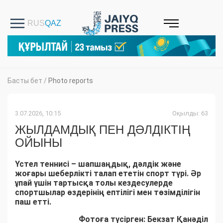
Басты бет
/
Photo reports
3.07.2026, 10:15
Оқылды: 63
ЖЫЛДАМДЫҚ ПЕН ДӘЛДІКТІҢ
ОЙЫНЫ
Үстел теннисі – шапшаңдық, дәлдік және
жоғары шеберлікті талап ететін спорт түрі. Әр
ұпай үшін тартысқа толы кездесулерде
спортшылар өздерінің ептілігі мен төзімділігін
паш етті.
Фотоға түсірген: Бекзат Қанәділ