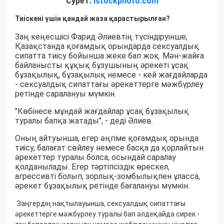
Сурет:
istockphoto.com
Тиіскені үшін қандай жаза қарастырылған?
Заң кеңесшісі Фарид Әлиевтің түсіндіруінше,
Қазақстанда қоғамдық орындарда сексуалдық
сипатта тиісу бойынша жеке бап жоқ. Мән-жайға
байланысты құқық бұзушының әрекеті ұсақ
бұзақылық, бұзақылық немесе - кей жағдайларда
- сексуалдық сипаттағы әрекеттерге мәжбүрлеу
ретінде саралануы мүмкін.
"Көбінесе мұндай жағдайлар ұсақ бұзақылық
туралы бапқа жатады", - деді Әлиев.
Оның айтуынша, егер әңгіме қоғамдық орында
тиісу, балағат сөйлеу немесе басқа да қорлайтын
әрекеттер туралы болса, осындай саралау
қолданылады. Егер тәртіпсіздік өрескел,
агрессивті болып, зорлық-зомбылықпен ұласса,
әрекет бұзақылық ретінде бағалануы мүмкін.
Заңгердің нақтылауынша, сексуалдық сипаттағы
әрекеттерге мәжбүрлеу туралы бап әлдеқайда сирек -