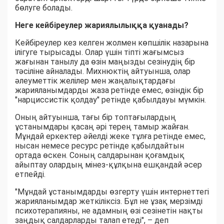
бөлуге болады.
Неге кейбіреулер жариялылыққа қуанады?
Кейбіреулер кез келген жолмен көпшілік назарына
ілігуге тырысады. Олар үшін тіпті жағымсыз
жағынан танылу да өзін маңызды сезінудің бір
тәсіліне айналады. Михнюктің айтуынша, олар
әлеуметтік желілер мен жаңалықтардағы
жарияланымдарды жаза ретінде емес, өзіндік бір
"нарциссистік қолдау" ретінде қабылдауы мүмкін.
Оның айтуынша, тағы бір топтағылардың
ұстанымдары қасаң әрі терең тамыр жайған.
Мұндай еркектер әйелді жеке тұлға ретінде емес,
нысан немесе ресурс ретінде қабылдайтын
ортада өскен. Соның салдарынан қоғамдық
айыптау олардың мінез-құлқына ешқандай әсер
етпейді.
"Мұндай ұстанымдарды өзгерту үшін интернеттегі
жарияланымдар жеткіліксіз. Бұл не ұзақ мерзімді
психотерапияны, не адамның өзі сезінетін нақты
заңдық салдарларды талап етеді", – деп