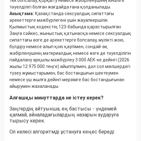
тек бопсалау, қорқыту немесе жәбірленушінің кінәліге
тәуелділігі болған жағдайда ғана қолданылады.
Анықтама:
Қазақстанда сексуалдық сипаттағы
әрекеттерге мәжбүрлегені үшін жауапкершілік
Қылмыстық кодекстің 123-бабында қарастырылған.
Заңға сәйкес, жыныстық қатынасқа немесе сексуалдық
сипаттағы өзге де әрекеттерге бопсалау, мүлікті жою,
бүлдіру немесе алып қою қаупімен, сондай-ақ
жәбірленушінің материалдық немесе өзге де тәуелділігін
пайдалану арқылы мәжбүрлеу 3 000 АЕК-ке дейінгі (2026
жылы 12 975 000 теңге) айыппұлмен, дәл сол мөлшердегі
түзеу жұмыстарымен, бас бостандығын шектеумен
немесе үш жылға дейінгі мерзімге бас бостандығынан
айырумен жазаланады.
Алғашқы минуттарда не істеу керек?
Заңгердің айтуынша, ең бастысы - үндемей
қалмай, айналадағылардың назарын аударуға
тырысу керек.
Ол келесі алгоритмді ұстануға кеңес береді: