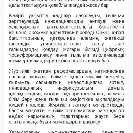
қалыптастыруға қолайлы жағдай жасау бар.
Қазіргі уақытта кадрлар даярлауды, ғылыми
зерттеулерді, инновацияларды енгізуді және
халықаралық ынтымақтастықты біріктіретін
кешенді экожүйе қалыптасып келеді. Оның негізгі
бағыттарының қатарында әлемнің жетекші
шетелдік университеттерін тарту, жас
ғалымдарды қолдау, жоғары білімді цифрлық
трансформациялау және ғылыми әзірлемелерді
коммерцияландыру тетіктерін жетілдіру бар.
Жүргізіліп жатқан реформалардың нәтижесінде
сапалы жоғары білімге қолжетімділік кеңейіп,
ғылымға салынатын инвестициялар артып,
инновациялық инфрақұрылым дамып,
қазақстандық жоғары оқу орындарының әлемдік
білім беру және ғылыми кеңістікке ықпалдасуы
күшейіп келеді. Жүргізіліп жатқан өзгерістердің
басты мақсаты – білім экономикасы мен қазіргі
еңбек нарығының талаптарына жауап бере
алатын жаңа буын мамандарын даярлау.
Халықаралық ынтымақтастықты дамытуға