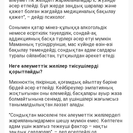
әлеуметтік желідегі жарияланымдар іс жүзінде
әсер етпейді. Бұл жерде заңдық шаралар және
қажет болған жағдайда медициналық бақылау
қажет", – дейді психолог.
Сонымен қатар мінез-құлыққа алкогольдік
немесе есірткілік тәуелділік, сондай-ақ
аддикцияның басқа түрлері әсер етуі мүмкін.
Маманның түсіндіруінше, мас күйінде өзін-өзі
бақылау төмендейді, сондықтан адам салдары
туралы ойланбастан, тұтқиылдан әрекет етеді.
Неге әлеуметтік желілер тиісушілерді
қорытпайды?
Михнюктің пікірінше, қоғамдық айыптау бәріне
бірдей әсер етпейді. Кейбіреулер эмпатияның
жоқтығынан оны елемейді, басқалары ауыр жаза
болмайтынына сенімді, ал үшіншілері жағымсыз
танымалдылықтан ләззат алады.
"Сондықтан мәселені тек әлеуметтік желілердегі
жарияланымдармен шешу мүмкін емес. Көптеген
адам үшін жалғыз тежеуші фактор – нақты
заңдық салдарлар", – деп есептейді ол.