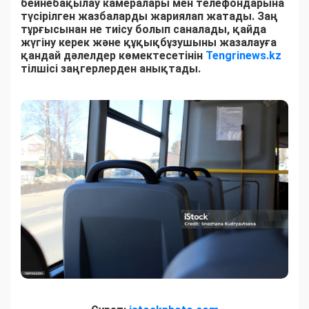
бейнебақылау камералары мен телефондарына
түсірілген жазбаларды жариялап жатады. Заң
тұрғысынан не тиісу болып саналады, қайда
жүгіну керек және құқықбұзушыны жазалауға
қандай дәлелдер көмектесетінін
Tengrinews.kz
тілшісі заңгерлерден анықтады.