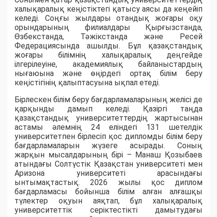
халықаралық кеңістіктегі қатысу аясы да кеңейіп
келеді. Соңғы жылдары отандық жоғары оқу
орындарының филиалдары Қырғызстанда,
Өзбекстанда, Тәжікстанда және Ресей
Федерациясында ашылды. Бұл қазақстандық
жоғары білімнің халықаралық деңгейде
ілгерілеуіне, академиялық байланыстардың
нығаюына және өңірдегі ортақ білім беру
кеңістігінің қалыптасуына ықпал етеді.
Бірлескен білім беру бағдарламаларының желісі де
қарқынды дамып келеді. Қазіргі таңда
қазақстандық университеттердің жартысынан
астамы әлемнің 24 еліндегі 131 шетелдік
университетпен бірлесіп қос дипломды білім беру
бағдарламаларын жүзеге асырады. Соның
жарқын мысалдарының бірі – Манаш Қозыбаев
атындағы Солтүстік Қазақстан университеті мен
Аризона университеті арасындағы
ынтымақтастық. 2026 жылы қос диплом
бағдарламасы бойынша білім алған алғашқы
түлектер оқуын аяқтап, бұл халықаралық
университеттік серіктестікті дамытудағы