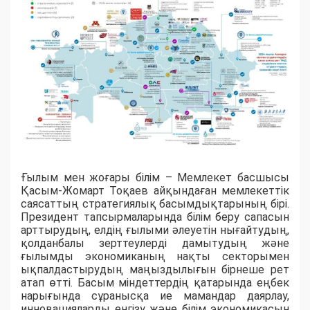
Ғылым мен жоғары білім – Мемлекет басшысы
Қасым-Жомарт Тоқаев айқындаған мемлекеттік
саясаттың стратегиялық басымдықтарының бірі.
Президент тапсырмаларында білім беру сапасын
арттырудың, елдің ғылыми әлеуетін нығайтудың,
қолданбалы зерттеулерді дамытудың және
ғылымды экономиканың нақты секторымен
ықпалдастырудың маңыздылығын бірнеше рет
атап өтті. Басым міндеттердің қатарында еңбек
нарығында сұранысқа ие мамандар даярлау,
инновацияларды енгізу және білім экономикасын