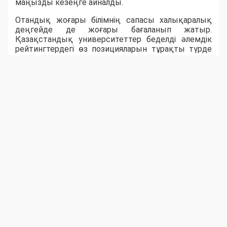
маңызды кезеңге айналды.
Отандық жоғары білімнің сапасы халықаралық
деңгейде де жоғары бағаланып жатыр.
Қазақстандық университеттер беделді әлемдік
рейтингтердегі өз позицияларын тұрақты түрде
нығайтып келеді. QS World University Rankings 2026
рейтингіне еліміздің 20 жоғары оқу орны енсе,
Times Higher Education 2026 рейтингінде алғаш рет
Қазақстанның бірден бес университеті әлемнің
үздік жоғары оқу орындарының қатарына
қосылды. Ал Nazarbayev University әлемнің үздік
500 университетінің қатарына еніп, қазақстандық
жоғары білімнің халықаралық аренадағы беделінің
артып келе жатқанын айқын көрсетті.
Мемлекеттік саясаттың дәйекті жүзеге
асырылуы ғылым мен жоғары білімнің заманауи
жүйесін қалыптастырып, бәсекеге қабілетті
кадрлар даярлауға, ғылыми зерттеулерді
дамытуға, халықаралық ынтымақтастықты
кеңейтуге және инновацияларды енгізуге
бағытталған. Бүгінде университеттер жоғары
білікті мамандар даярлайтын білім ордалары ғана