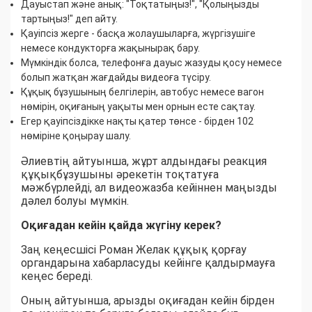
Дауыстап және анық: "Тоқтатыңыз!", "Қолыңызды
тартыңыз!" деп айту.
Қауіпсіз жерге - басқа жолаушыларға, жүргізушіге
немесе кондукторға жақынырақ бару.
Мүмкіндік болса, телефонға дауыс жазуды қосу немесе
болып жатқан жағдайды видеоға түсіру.
Құқық бұзушының белгілерін, автобус немесе вагон
нөмірін, оқиғаның уақыты мен орнын есте сақтау.
Егер қауіпсіздікке нақты қатер төнсе - бірден 102
нөміріне қоңырау шалу.
Әлиевтің айтуынша, жұрт алдындағы реакция
құқықбұзушыны әрекетін тоқтатуға
мәжбүрлейді, ал видеожазба кейіннен маңызды
дәлел болуы мүмкін.
Оқиғадан кейін қайда жүгіну керек?
Заң кеңесшісі Роман Желак құқық қорғау
органдарына хабарласуды кейінге қалдырмауға
кеңес береді.
Оның айтуынша, арызды оқиғадан кейін бірден