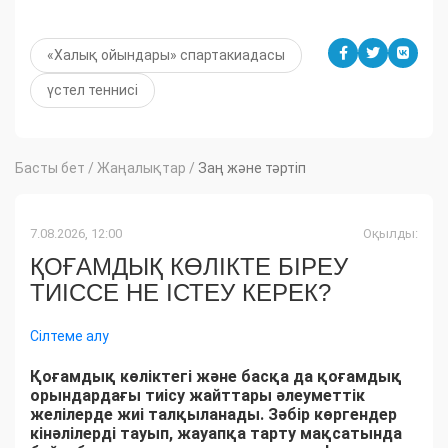
«Халық ойындары» спартакиадасы
үстел теннисі
Басты бет
/
Жаңалықтар
/
Заң және тәртіп
7.08.2026, 12:00
Оқылды:
ҚОҒАМДЫҚ КӨЛІКТЕ БІРЕУ
ТИІССЕ НЕ ІСТЕУ КЕРЕК?
Сілтеме алу
Қоғамдық көліктегі және басқа да қоғамдық
орындардағы тиісу жайттары әлеуметтік
желілерде жиі талқыланады. Зәбір көргендер
кінәлілерді тауып, жауапқа тарту мақсатында