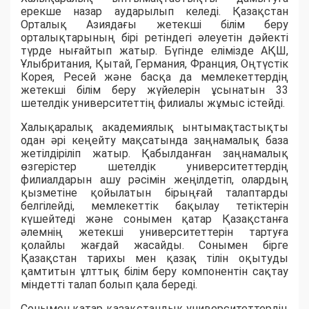
ерекше назар аударылып келеді. Қазақстан
Орталық Азиядағы жетекші білім беру
орталықтарының бірі ретіндегі әлеуетін дәйекті
түрде нығайтып жатыр. Бүгінде елімізде АҚШ,
Ұлыбритания, Қытай, Германия, Франция, Оңтүстік
Корея, Ресей және басқа да мемлекеттердің
жетекші білім беру жүйелерін ұсынатын 33
шетелдік университеттің филиалы жұмыс істейді.
Халықаралық академиялық ынтымақтастықты
одан әрі кеңейту мақсатында заңнамалық база
жетілдіріліп жатыр. Қабылданған заңнамалық
өзгерістер шетелдік университеттердің
филиалдарын ашу рәсімін жеңілдетіп, олардың
қызметіне қойылатын бірыңғай талаптарды
белгілейді, мемлекеттік бақылау тетіктерін
күшейтеді және сонымен қатар Қазақстанға
әлемнің жетекші университеттерін тартуға
қолайлы жағдай жасайды. Сонымен бірге
Қазақстан тарихы мен қазақ тілін оқытуды
қамтитын ұлттық білім беру компонентін сақтау
міндетті талап болып қала береді.
Сонымен қатар қазақстандық университеттердің