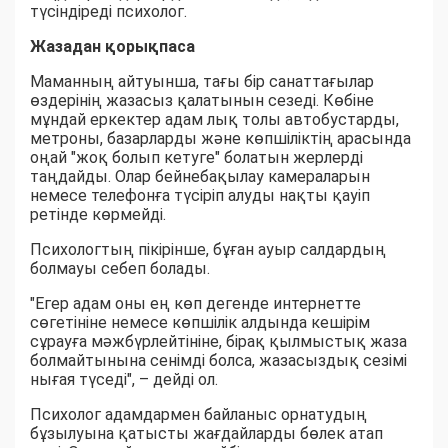
түсіндіреді психолог.
Жазадан қорықпаса
Маманның айтуынша, тағы бір санаттағылар
өздерінің жазасыз қалатынын сезеді. Көбіне
мұндай еркектер адам лық толы автобустарды,
метроны, базарларды және көпшіліктің арасында
оңай "жоқ болып кетуге" болатын жерлерді
таңдайды. Олар бейнебақылау камераларын
немесе телефонға түсіріп алуды нақты қауіп
ретінде көрмейді.
Психологтың пікірінше, бұған ауыр салдардың
болмауы себеп болады.
"Егер адам оны ең көп дегенде интернетте
сөгетініне немесе көпшілік алдында кешірім
сұрауға мәжбүрлейтініне, бірақ қылмыстық жаза
болмайтынына сенімді болса, жазасыздық сезімі
нығая түседі", – дейді ол.
Психолог адамдармен байланыс орнатудың
бұзылуына қатысты жағдайларды бөлек атап