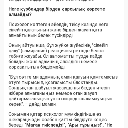
Неге құрбандар бірден қарсылық көрсете
алмайды?
Психолог көптеген әйелдің тиісу кезінде неге
сілейіп қалатынын және бірден жауап қата
алмайтынын бөлек түсіндірді.
Оның айтуынша, бұл жүйке жүйесінің "сілейіп
қалу" (замирание) реакциясы ретінде белгілі
табиғи жауабы. Ол автоматты түрде пайда
болады және адамның әлсіздігін немесе
қорқақтығын білдірмейді.
"Бұл сәтте ми адамның аман қалуын қамтамасыз
етуге тырысып, қозғалысты блоктайды.
Сондықтан шабуыл жасаушыны бірден итеріп
жібере алмағаныңыз немесе оған жауап
қайтармағаныңыз үшін өзіңізді кінәламауыңыз
керек", – дейді маман.
Сонымен қатар психолог мүмкіндігінше өз
шекараңызды сөзбен қатты білдіруге кеңес
береді:
"Маған тиіспеңіз!", "Ары тұрыңыз!", "Не