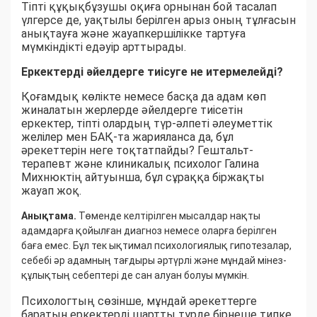
Тіпті құқықбұзушы оқиға орнынан бой тасалап
үлгерсе де, уақтылы берілген арыз оның тұлғасын
анықтауға және жауапкершілікке тартуға
мүмкіндікті едәуір арттырады.
Еркектерді әйелдерге тиісуге не итермелейді?
Қоғамдық көлікте немесе басқа да адам көп
жиналатын жерлерде әйелдерге тиісетін
еркектер, тіпті олардың түр-әлпеті әлеуметтік
желілер мен БАҚ-та жарияланса да, бұл
әрекеттерін неге тоқтатпайды? Гештальт-
терапевт және клиникалық психолог Галина
Михнюктің айтуынша, бұл сұраққа біржақты
жауап жоқ.
Анықтама.
Төменде келтірілген мысалдар нақты
адамдарға қойылған диагноз немесе оларға берілген
баға емес. Бұл тек ықтимал психологиялық гипотезалар,
себебі әр адамның тағдыры әртүрлі және мұндай мінез-
құлықтың себептері де сан алуан болуы мүмкін.
Психологтың сөзінше, мұндай әрекеттерге
баратын еркектерді шартты түрде бірнеше типке