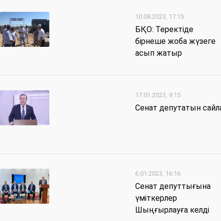
10.08.2023, 17:15
БҚО: Теректіде
бірнеше жоба жүзеге
асып жатыр
17.01.2023, 9:15
Сенат депутатын сай
6.01.2023, 16:16
Сенат депуттығына
үміткерлер
Шыңғырлауға келді