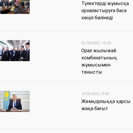
Түлектерді жұмысқа
орналастыруға баса
көңіл бөлінеді
22.04.2022, 15:30
Орал жылыжай
комбинатының
жұмысымен
танысты
19.04.2022, 9:45
Жемқорлыққа қарсы
жаңа бағыт