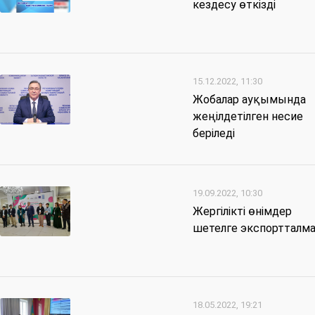
кездесу өткізді
15.12.2022, 11:30
Жобалар ауқымында
жеңілдетілген несие
беріледі
19.09.2022, 10:30
Жергілікті өнімдер
шетелге экспортталм
18.05.2022, 19:21