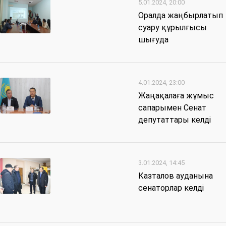
5.01.2024, 20:00
Оралда жаңбырлатып
суару құрылғысы
шығуда
4.01.2024, 23:00
Жаңақалаға жұмыс
сапарымен Сенат​
депутаттары келді
3.01.2024, 14:45
Казталов ауданына
сенаторлар келді