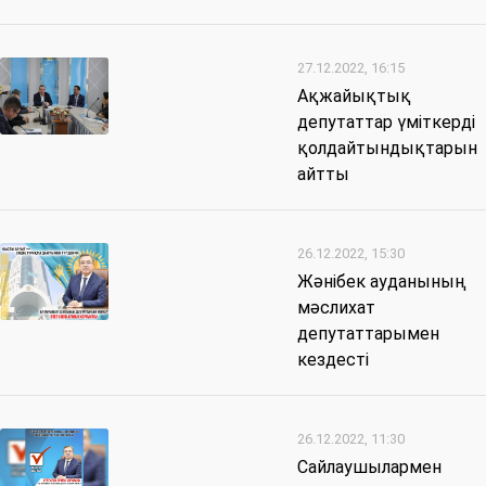
27.12.2022, 16:15
Ақжайықтық
депутаттар үміткерді
қолдайтындықтарын
айтты
26.12.2022, 15:30
Жәнібек ауданының
мәслихат
депутаттарымен
кездесті
26.12.2022, 11:30
Сайлаушылармен