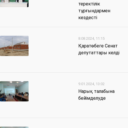
теректілік
тұрғындармен
кездесті
8.08.2024, 11:15
Қаратөбеге Сенат
депутаттары келді
9.01.2024, 13:02
Нарық талабына
бейімделуде