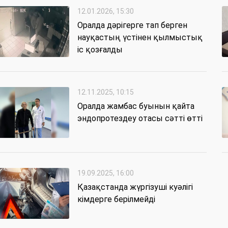
12.01.2026, 15:30
Оралда дәрігерге тап берген
науқастың үстінен қылмыстық
іс қозғалды
12.11.2025, 10:15
Оралда жамбас буынын қайта
эндопротездеу отасы сәтті өтті
19.09.2025, 16:00
Қазақстанда жүргізуші куәлігі
кімдерге берілмейді