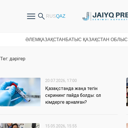
ӘЛЕМ
ҚАЗАҚСТАН
БАТЫС ҚАЗАҚСТАН ОБЛЫ
Тег: дәрігер
20.07.2026, 17:00
Қазақстанда жаңа тегін
скрининг пайда болды: ол
кімдерге арналған?
15.05.2026, 15:55