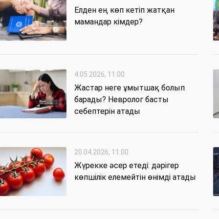
Елден ең көп кетіп жатқан
мамандар кімдер?
4.05.2026, 11:00
Жастар неге ұмытшақ болып
барады? Невролог басты
себептерін атады
20.04.2026, 11:00
Жүрекке әсер етеді: дәрігер
көпшілік елемейтін өнімді атады