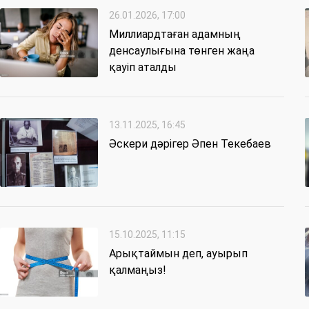
26.01.2026, 17:00
Миллиардтаған адамның
денсаулығына төнген жаңа
қауіп аталды
13.11.2025, 16:45
Әскери дәрігер Әпен Текебаев
15.10.2025, 11:15
Арықтаймын деп, ауырып
қалмаңыз!