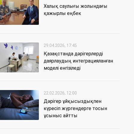
Халық саулығы жолындағы
қажырлы еңбек
29.04.2026, 17:45
Қазақстанда дәрігерлерді
даярлаудың интеграцияланған
моделі енгізіледі
22.02.2026, 12:00
Дәрігер ұйқысыздықпен
күресіп жүргендерге тосын
ұсыныс айтты