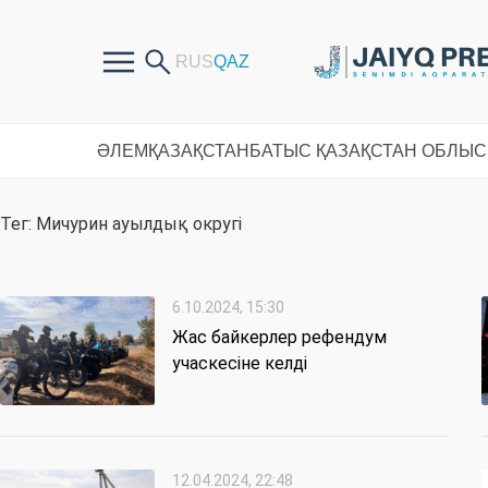
ӘЛЕМ
ҚАЗАҚСТАН
БАТЫС ҚАЗАҚСТАН ОБЛЫ
Тег: Мичурин ауылдық округі
6.10.2024, 15:30
Жас байкерлер рефендум
учаскесіне келді
12.04.2024, 22:48