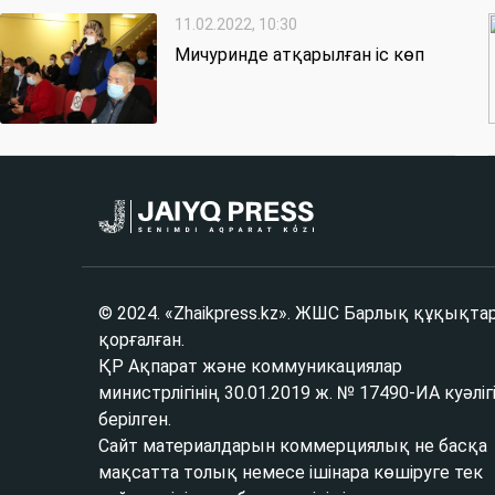
11.02.2022, 10:30
Мичуринде атқарылған іс көп
© 2024. «Zhaikpress.kz». ЖШС Барлық құқықта
қорғалған.
ҚР Ақпарат және коммуникациялар
министрлігінің 30.01.2019 ж. № 17490-ИА куәліг
берілген.
Сайт материалдарын коммерциялық не басқа
мақсатта толық немесе ішінара көшіруге тек