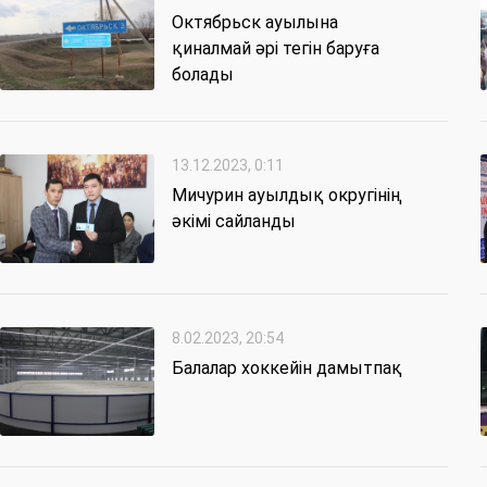
Октябрьск ауылына
қиналмай әрі тегін баруға
болады
13.12.2023, 0:11
Мичурин ауылдық округінің
әкімі сайланды
8.02.2023, 20:54
Балалар хоккейін дамытпақ