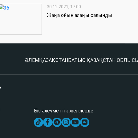
30.12.2021, 17:00
Жаңа ойын алаңы салынды
ӘЛЕМ
ҚАЗАҚСТАН
БАТЫС ҚАЗАҚСТАН ОБЛЫС
р
і
Біз әлеуметтік желілерде