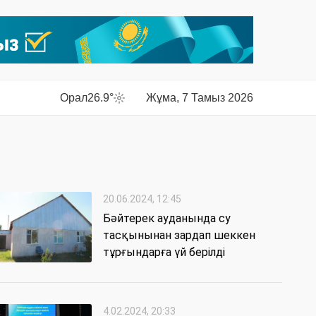
Орал
26.9°
Жұма, 7 Тамыз 2026
20.06.2024, 12:45
Бәйтерек ауданында су
тасқынынан зардап шеккен
тұрғындарға үй берілді
4.02.2024, 20:33