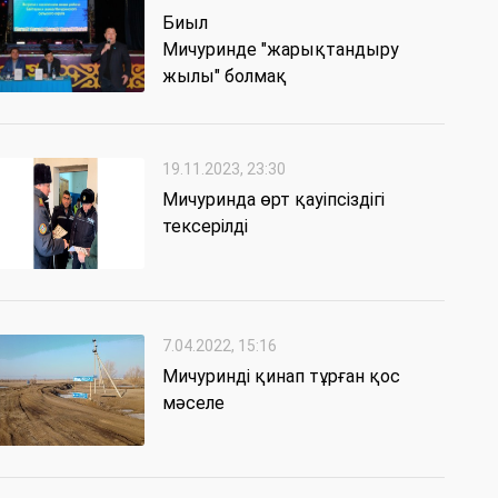
Биыл
Мичуринде "жарықтандыру
жылы" болмақ
19.11.2023, 23:30
Мичуринда өрт қауіпсіздігі
тексерілді
7.04.2022, 15:16
Мичуринді қинап тұрған қос
мәселе