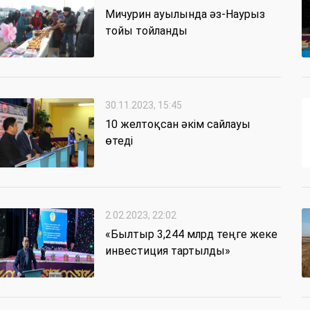
Мичурин ауылында әз-Наурыз
тойы тойланды
30.11.2023, 15:45
10 желтоқсан әкім сайлауы
өтеді
2.02.2023, 22:02
«Былтыр 3,244 млрд теңге жеке
инвестиция тартылды»