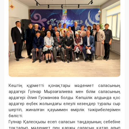
Кештің құрметті қонақтары мәдениет саласының
ардагері Гүлнар Мырзағалиева мен білім саласының
ардагері Әлия Гусманова болды. Көпшілік алдында қос
ардагер еңбек жолындағы елеулі кезеңдер туралы сыр
шертіп, жиналған қауыммен өмірлік тәжірибелерімен
бөлісті.
Гүлнар Қалесқызы есеп саласын таңдауының себебіне
тоқталып, мәдениет пен қаржы саласын қатар алып