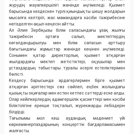
жүрудің жауапкершілігі жөнінде әңгімеледі. Қызмет
барысында кездескен түрлі қиындықты шешу жолдарын
мысалға келтіріп, жас мамандарға кәсіби тәжірибесіне
негізделген ақыл-кеңесін айтты.
Ал Әлия Зербіқызы білім саласындағы ұзақ жылғы
тәжірибесін ортаға салып, мектептердің
көгалдандырылуы мен білім сапасын арттыру
бағытындағы жұмыстар жөнінде кеңінен әңгімеледі.
Сонымен қатар директорлық қызмет атқарған
жылдардағы мектеп жетістіктері, оқушылар мен
ұстаздардың табыстары туралы әсерлі естеліктерімен
бөлісті.
Кездесу барысында ардагерлермен бірге қызмет
атқарған әріптестері сөз сөйлеп, еңбек жолындағы
қызықты оқиғалар мен естен кетпес сәттерді еске алды.
Олар кейіпкерлердің адамгершілік қасиеттері мен кәсіби
біліктілігіне ерекше тоқталып, жүрекжарды лебіздерін
білдірді.
Тағылымы мол кеш аудандық мәдениет үйі
көркемөнерпаздарының концерттік бағдарламасымен
жалғасты.