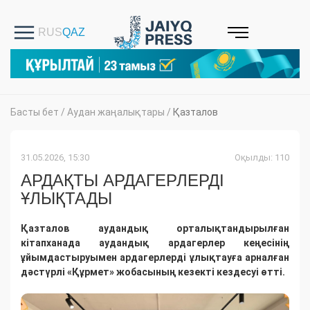
Басты бет
/
Аудан жаңалықтары
/
Қазталов
31.05.2026, 15:30
Оқылды: 110
АРДАҚТЫ АРДАГЕРЛЕРДІ
ҰЛЫҚТАДЫ
Қазталов аудандық орталықтандырылған
кітапханада аудандық ардагерлер кеңесінің
ұйымдастыруымен ардагерлерді ұлықтауға арналған
дәстүрлі «Құрмет» жобасының кезекті кездесуі өтті.