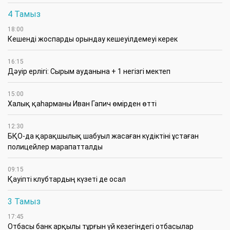
4 Тамыз
18:00
Кешенді жоспарды орындау кешеуілдемеуі керек
16:15
Дәуір ерлігі: Сырым ауданына + 1 негізгі мектеп
15:00
Халық қаһарманы Иван Гапич өмірден өтті
12:30
БҚО-да қарақшылық шабуыл жасаған күдіктіні ұстаған
полицейлер марапатталды
09:15
Қауіпті клубтардың күзеті де осал
3 Тамыз
17:45
Отбасы банк арқылы тұрғын үй кезегіндегі отбасылар