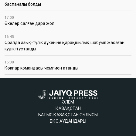
баспаналы болды
17:00
Әкелер салған дара жол
16:45
Оралда азық-түлік дүкеніне қарақшылық шабуыл жасаған
күдікті ұсталды
15:00
Көкпар командасы чемпион атанды
ӘЛЕМ
ҚАЗАҚСТАН
БАТЫС ҚАЗАҚСТАН ОБЛЫСЫ
БҚО АУДАНДАРЫ