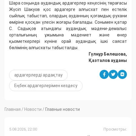
Шара соңында аудандық ардагерлер кеңесінің төрағасы
Жүсіп Шакуов қос ардагерге алғысхат пен естелік
сыйлық табыстап, олардың ауданның қоғамдық-рухани
өміріне қосқан үлесін жоғары бағалады. Сонымен қатар
С. Садықов атындағы аудандық мәдени-демалыс
орталығының ұжымына мәдениет және өнер
қызметкерлері күніне орай аудандық ішкі саясат
бөлімінің алғысхаты табысталды.
Гүлнұр Бөлешова,
Қазталов ауданы
ардагерлерді ардақтау
Еңбек ардагерлерімен кездесу
Главная
/
Новости
/
Главные новости
5.08.2026, 22:00
Просмотры: