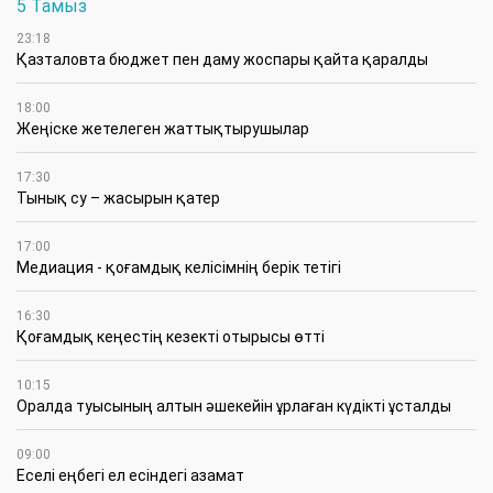
5 Тамыз
23:18
Қазталовта бюджет пен даму жоспары қайта қаралды
18:00
Жеңіске жетелеген жаттықтырушылар
17:30
Тынық су – жасырын қатер
17:00
Медиация - қоғамдық келісімнің берік тетігі
16:30
Қоғамдық кеңестің кезекті отырысы өтті
10:15
Оралда туысының алтын әшекейін ұрлаған күдікті ұсталды
09:00
Еселі еңбегі ел есіндегі азамат