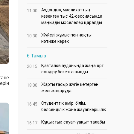
Аудандық мәслихаттың
11:00
кезектен тыс 42-сессиясында
маңызды мәселелер қаралды
Жүйелі жұмыс пен нақты
10:30
нәтиже керек
6 Тамыз
Қазталов ауданында жаңа өрт
20:15
сөндіру бекеті ашылды
және
ерін
Жарты ғасыр жүгін көтерген
18:00
желі жаңаруда
Студенттік өмір: білім,
16:45
белсенділік және жауапкершілік
Құқықтық сауат-уақыт талабы
16:17