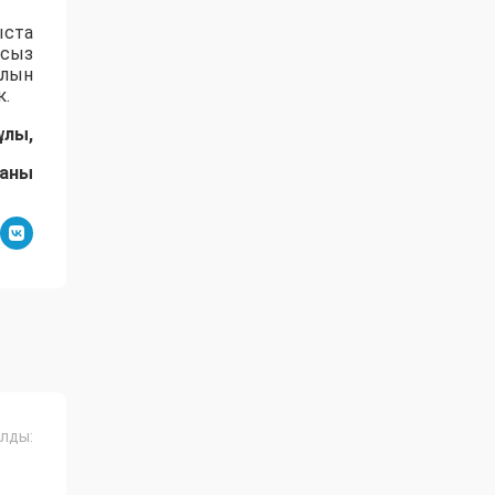
ыста
асыз
алын
к.
ұлы,
даны
лды: