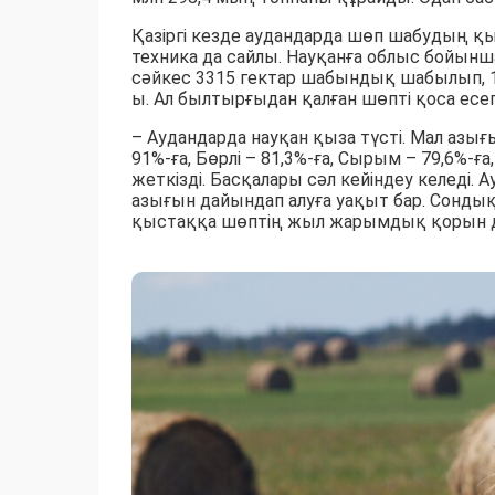
Қазіргі кезде аудандарда шөп шабудың қы
техника да сайлы. Науқанға облыс бойынш
сәйкес 3315 гектар шабындық шабылып, 1
ы. Ал былтырғыдан қалған шөпті қоса есе
– Аудандарда науқан қыза түсті. Мал азы
91%-ға, Бөрлі – 81,3%-ға, Сырым – 79,6%-ғ
жеткізді. Басқалары сәл кейіндеу келеді.
азығын дайындап алуға уақыт бар. Сондық
қыстаққа шөптің жыл жарымдық қорын дай