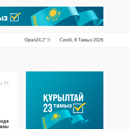
Орал
24.2°
Сенбі, 8 Тамыз 2026
: 69
анда
алы