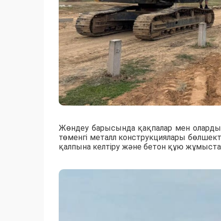
Жөндеу барысында қақпалар мен олардың
төменгі металл конструкциялары бөлшекте
қалпына келтіру және бетон құю жұмыста