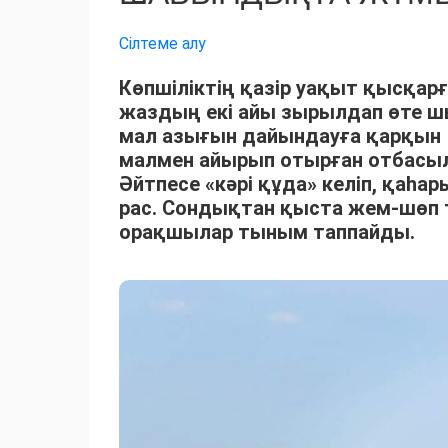
Сілтеме алу
Көпшіліктің қазір уақыт қысқарғ
жаздың екі айы зырылдап өте 
мал азығын дайындауға қарқын 
малмен айырып отырған отбасыла
Әйтпесе «кәрі құда» келіп, қаһ
рас. Сондықтан қыста жем-шөп 
орақшылар тыным таппайды.