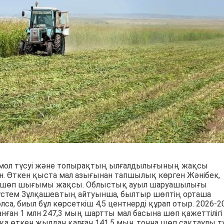
мол түсуі және топырақтың ылғалдылығының жақсы
н. Өткен қыста мал азығынан тапшылық көрген Жәнібек,
да шөп шығымы жақсы. Облыстық ауыл шаруашылығы
стем Зұлқашевтың айтуынша, былтыр шөптің орташа
олса, биыл бұл көрсеткіш 4,5 центнерді құрап отыр. 2026-2
нған 1 млн 247,3 мың шартты мал басына шөп қажеттілігі
қа өткен жылдан қалған 141,5 мың тонна шөп сақтаулы тұ