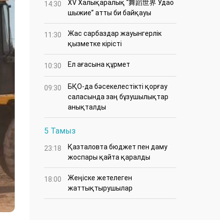
XV Халықаралық “舞蹈世界 Удао
14:30
шыжие” атты би байқауы
Жас сарбаздар жауынгерлік
11:30
қызметке кірісті
Ел ағасына құрмет
10:30
БҚО-да бәсекелестікті қорғау
09:30
саласында заң бұзушылықтар
анықталды
5 Тамыз
Қазталовта бюджет пен даму
23:18
жоспары қайта қаралды
Жеңіске жетелеген
18:00
жаттықтырушылар