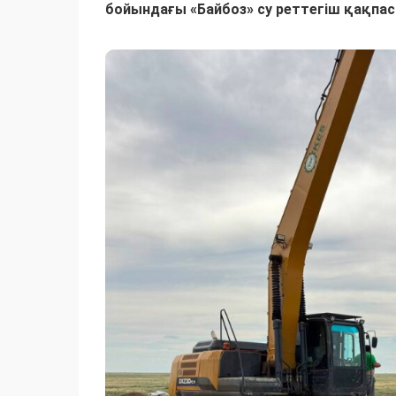
бойындағы «Байбоз» су реттегіш қақпа