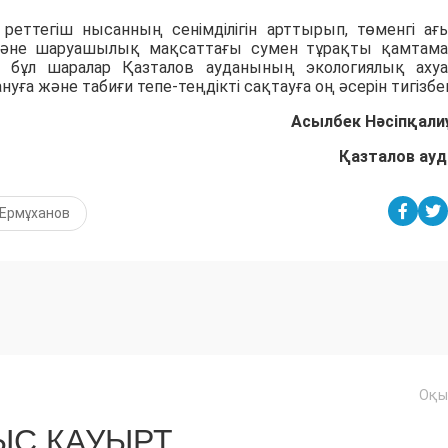
еттегіш нысанның сенімділігін арттырып, төменгі ағ
 және шаруашылық мақсаттағы сумен тұрақты қамтам
ар бұл шаралар Қазталов ауданының экологиялық аху
нуға және табиғи тепе-теңдікті сақтауға оң әсерін тигізбе
Асылбек Нәсіпқали
Қазталов ау
 Ермұханов
Оқы
С ҚАУЫРТ