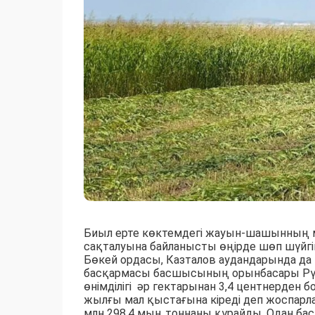
Биыл ерте көктемдегі жауын-шашынның 
сақталуына байланысты өңірде шөп шүйгі
Бөкей ордасы, Казталов аудандарында 
басқармасы басшысының орынбасары Рү
өнімділігі әр гектарынан 3,4 центнерден б
жылғы мал қыстағына кіреді деп жоспарла
млн 298,4 мың тоннаны құрайды. Одан бас