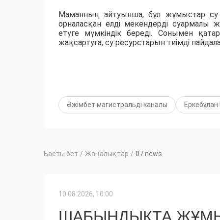
Маманның айтуынша, бұл жұмыстар су р
орналасқан елді мекендерді суармалы
етуге мүмкіндік береді. Сонымен қат
жақсартуға, су ресурстарын тиімді пайдала
Әжімбет магистральді каналы
Еркебұлан
Басты бет
/
Жаңалықтар
/
07 news
10.08.2026, 10:00
ШАБЫНДЫҚТА ЖҰМЫ