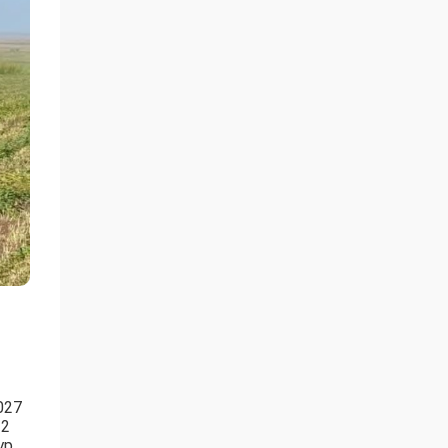
027
 2
р.