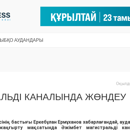
СЫ
БҚО АУДАНДАРЫ
Оқылды
АЛЬДІ КАНАЛЫНДА ЖӨНДЕУ
нің бастығы Еркебұлан Ермұханов хабарлағандай, ауд
аңғырту мақсатында Әжімбет магистральді кан