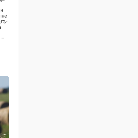
ын
іне
9%-
.
 –