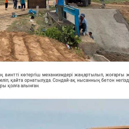
 винтті көтергіш механизмдері жаңартылып, жоғарғы 
ліп, қайта орнатылуда. Сондай-ақ нысанның бетон негізд
ры қолға алынған.