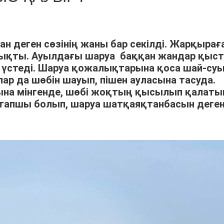
ан деген сөзінің жаны бар секілді. Жарқырағ
шықты. Ауылдағы шаруа баққан жандар қыс
үстеді. Шаруа қожалықтарына қоса шай-су
р да шөбін шауып, пішен ауласына тасуда.
арына мінгенде, шөбі жоқтың қысылып қалат
тапшы болып, шаруа шатқаяқтанбасын деге