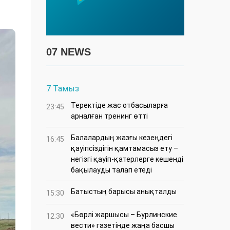
07 NEWS
7 Тамыз
​Теректіде жас отбасыларға
23:45
арналған тренинг өтті
Балалардың жазғы кезеңдегі
16:45
қауіпсіздігін қамтамасыз ету –
негізгі қауіп-қатерлерге кешенді
бақылауды талап етеді
Батыстың барысы анықталды
15:30
«Бөрлі жаршысы – Бурлинские
12:30
вести» газетінде жаңа басшы