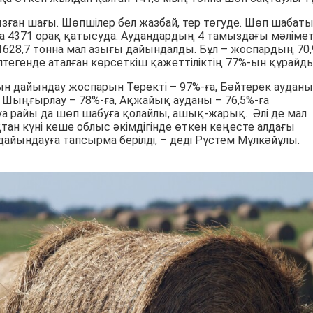
зған шағы. Шөпшілер бел жазбай, тер төгуде. Шөп шабат
а 4371 орақ қатысуда. Аудандардың 4 тамыздағы мәлімет
628,7 тонна мал азығы дайындалды. Бұл – жоспардың 70,
птегенде аталған көрсеткіш қажеттіліктің 77%-ын құрайды
ғын дайындау жоспарын Теректі – 97%-ға, Бәйтерек ауданы
а, Шыңғырлау – 78%-ға, Ақжайық ауданы – 76,5%-ға
 Ауа райы да шөп шабуға қолайлы, ашық-жарық. Әлі де мал
тан күні кеше облыс әкімдігінде өткен кеңесте алдағы
ындауға тапсырма берілді, – деді Рүстем Мүлкәйұлы.