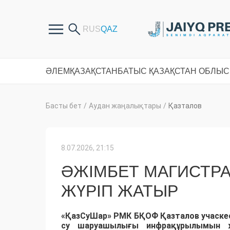
ӘЛЕМ
ҚАЗАҚСТАН
БАТЫС ҚАЗАҚСТАН ОБЛЫ
Басты бет
/
Аудан жаңалықтары
/
Қазталов
8.07.2026, 21:15
ӘЖІМБЕТ МАГИСТР
ЖҮРІП ЖАТЫР
«ҚазСуШар» РМК БҚОФ Қазталов учаскесі
су шаруашылығы инфрақұрылымын ж