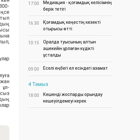
ткен
Медиация - қоғамдық келісімнің
17:00
800-
берік тетігі
еңсе
атып
Қоғамдық кеңестің кезекті
16:30
рдың
отырысы өтті
ысы
уына
лып,
Оралда туысының алтын
10:15
әшекейін ұрлаған күдікті
ұсталды
улар
Еселі еңбегі ел есіндегі азамат
09:00
луға
 жан
4 Тамыз
 ұл-
нсыз
Кешенді жоспарды орындау
18:00
рдың
кешеуілдемеуі керек
ылар