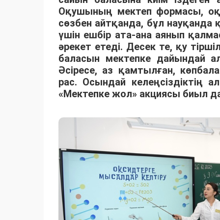
Оқушының мектеп формасы, оқу 
сөзбен айтқанда, бұл науқанда қ
үшін ешбір ата-ана аянып қалм
әрекет етеді. Десек те, қу тірш
баласын мектепке дайындай ал
Әсіресе, аз қамтылған, көпба
рас. Осындай келеңсіздіктің 
«Мектепке жол» акциясы биыл д