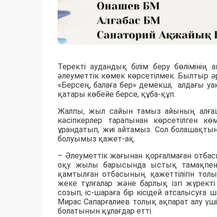
Теректі аудандық білім беру бөлімінің 
әлеуметтік көмек көрсетілмек. Былтыр ә
«Берсең, балаға бер» демекші, алдағы у
қатары көбейе берсе, құба-құп.
Жалпы, жыл сайын тамыз айының алғаш
кәсіпкерлер тарапынан көрсетілген к
ұрандатып, жиі айтамыз. Сол болашақтың 
болуымыз қажет-ақ.
– Әлеуметтік жағынан қорғалмаған отбас
оқу жылы барысында ыстық тамақпен қ
қамтылған отбасының қажеттілігін толы
жеке тұлғалар және барлық ізгі жүрек
созып, іс-шараға бір кісідей атсалысуға
Мирас Сапарғалиев толық ақпарат алу үш
болатынын құлағдар етті.