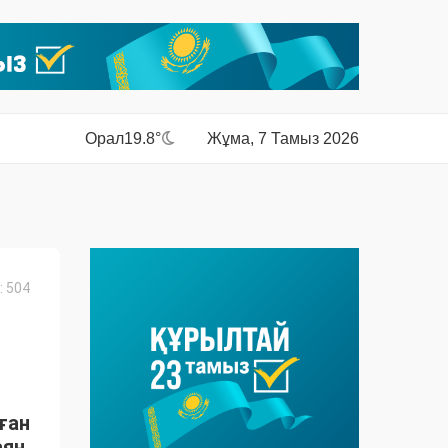
Орал
19.8°
Жұма, 7 Тамыз 2026
 504
ған
ян.