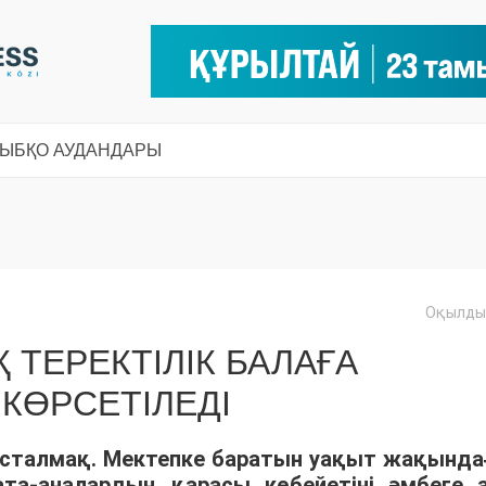
СЫ
БҚО АУДАНДАРЫ
Оқылды:
Қ ТЕРЕКТІЛІК БАЛАҒА
 КӨРСЕТІЛЕДІ
асталмақ. Мектепке баратын уақыт жақында
ата-аналардың қарасы көбейетіні әмбеге а