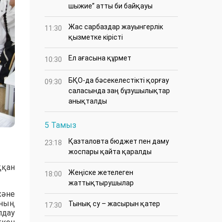
шыжие” атты би байқауы
Жас сарбаздар жауынгерлік
11:30
қызметке кірісті
Ел ағасына құрмет
10:30
БҚО-да бәсекелестікті қорғау
09:30
саласында заң бұзушылықтар
анықталды
5 Тамыз
Қазталовта бюджет пен даму
23:18
жоспары қайта қаралды
ққан
Жеңіске жетелеген
18:00
жаттықтырушылар
және
ының
Тынық су – жасырын қатер
17:30
лдау