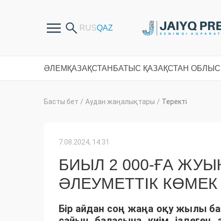
ӘЛЕМ
ҚАЗАҚСТАН
БАТЫС ҚАЗАҚСТАН ОБЛЫ
Басты бет
/
Аудан жаңалықтары
/
Теректі
7.08.2024, 14:31
БИЫЛ 2 000-ҒА ЖУЫ
ӘЛЕУМЕТТІК КӨМЕК
Бір айдан соң жаңа оқу жылы б
сайын баласына киім іздеген 