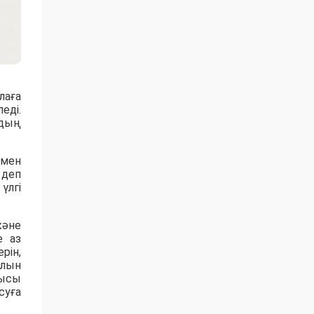
лаға
еді.
рдың
 мен
 деп
үлгі
және
е аз
рін,
олын
шысы
суға