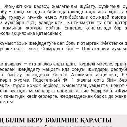
қ-жітікке қарасу, жылағанды жұбату, сүрінгенді сү
табу – халқымыздың бойында ежелден қалыптасқан қас
дің тумауы мүмкін емес. Ата-бабамыз осындай қысқа
 ауызбіршілікті, адалдықты, ынтымақты ту етіп көтер
ың қамынан жоғары қойған. Ендеше, қанымызда бар 
жол» акциясына
қатысайық!
ұмыстарын жеңілдетуге сеп болып отырған «Мектепке 
ар жетерлік екен. Солардың бірі —
Подстепный ауыл
е даярлау — ата-аналар алдындағы күрделі мәселелердің б
 мәселені жеңілдету мақсатында соңғы жылдары респуб
 бастау алғандығы белгілі
. Аталмыш акцияның бе
көріп жүрміз.
Подстепный № 1 жалпы орта білім бер
қты түрде көмек беріледі. Қысылтаяң уақытта шәкірт 
к етіп жатқан мамандарға ерекше алғыс білдіремін. «Жұ
к танытқан кәсіпкерлерге, жәрдемдескен басқа да жанд
рғыны.