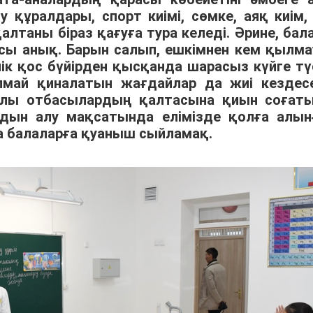
құралдары, спорт киімі, сөмке, аяқ киім, 
алтаны біраз қағуға тура келеді. Әрине, бал
асы анық. Барын салып, ешкімнен кем қылма
ілік қос бүйірден қысқанда шарасыз күйге түс
май қиналатын жағдайлар да жиі кездесе
лалы отбасылардың қалтасына қиын соғат
алдын алу мақсатында елімізде қолға алын
а балаларға қуаныш сыйламақ.