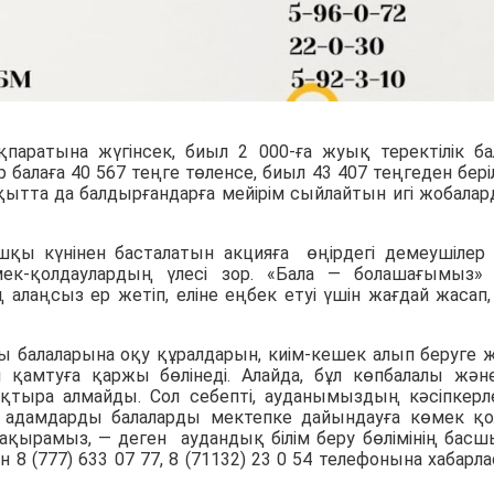
ақпаратына жүгінсек, биыл
2 000-ға
жуық теректілік ба
р балаға
40 567
теңге төленсе, биыл
43 407
теңгеден беріл
ақытта да балдырғандарға мейірім сыйлайтын игі жобала
қы күнінен басталатын акцияға өңірдегі демеушілер
өмек-қолдаулардың үлесі зор. «Бала — болашағымыз»
алаңсыз ер жетіп, еліне еңбек етуі үшін жағдай жасап, 
ы балаларына оқу құралдарын, киім-кешек алып беруге 
амтуға қаржы бөлінеді. Алайда, бұл көпбалалы жән
қтыра алмайды. Сол себепті, ауданымыздың кәсіпкерле
ті адамдарды балаларды мектепке дайындауға көмек қ
 шақырамыз, — деген аудандық білім беру бөлімінің бас
ін
8 (777) 633 07 77, 8 (71132) 23 0 54
телефонына хабарла