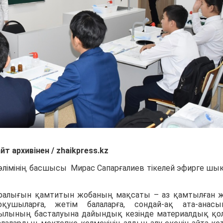
йт архивінен / zhaikpress.kz
бөлімінің басшысы Мирас Сапарғалиев
тікелей эфирге шы
ралығын қамтитын жобаның мақсаты –
аз қамтылған 
ушыларға, жетім балаларға, сондай-ақ ата-анас
лының басталуына дайындық кезінде материалдық қо