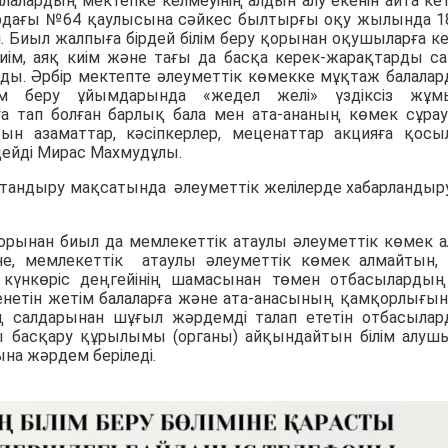
лалардың мектепке келмеуінің алдын алу екенін айта ке
ардағы №64 қаулысына
сәйкес былтырғы оқу жылында 1
. Биыл жалпыға бірдей білім беру қорынан оқушыларға к
иім, аяқ киім және тағы да басқа керек-жарақтарды с
ы. Әрбір мектепте әлеуметтік көмекке мұқтаж балала
ілім беру ұйымдарында
«жедел желі»
үздіксіз жұм
а тап болған барлық бала мен ата-ананың көмек сұра
ын азаматтар, кәсіпкерлер, меценаттар акцияға қосы
дейді
Мирас Махмудұлы.
андыру мақсатында әлеуметтік желілерде хабарландыр
 қорынан биыл да мемлекеттік атаулы әлеуметтік көмек а
не, мемлекеттік атаулы әлеуметтік көмек алмайтын,
үнкөріс деңгейінің шамасынан төмен отбасылардың
енетін жетім балаларға және ата-анасының қамқорлығы
ың салдарынан шұғыл жәрдемді талап ететін отбасыла
ы басқару құрылымы (органы) айқындайтын білім алуш
на жәрдем беріледі.