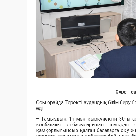
Сурет са
Осы орайда Теректі аудандық білім беру 
еді.
–
Тамыздың 1-i мен қыркүйектiң 30-ы
а
көпбалалы отбасыларынан шыққан оқ
қамқорлығынсыз қалған балаларға
оқу жы