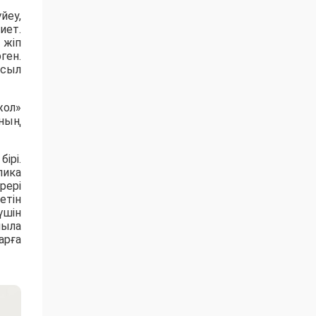
йеу,
иет.
 жіп
ген.
асыл
жол»
ының
ірі.
лика
рері
етін
үшін
мыла
арға