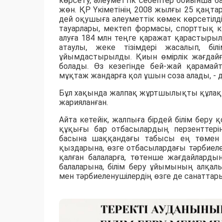
көрсету, әлеуметтік себептер бойынша ба
жөн.
ҚР Үкіметінің 2008 жылғы 25 қаңт
дей оқушыға әлеуметтік көмек көрсетілді
тауарлары, мектеп формасы, спорттық к
алуға
184 млн теңге
қаражат қарастырылд
атаулы, жеке тізімдері жасалып, б
ұйымдастырылды. Қиын өмірлік жағдайғ
болады. Өз кезегінде бей-жай қарамайт
мұқтаж жандарға қол ұшын соза алады, - 
Бұл хақында жалпақ жұртшылықты құлақт
жарияланған.
Айта кетейік, жалпыға бірдей білім беру
құқығы бар отбасылардың перзенттері
басына шаққандағы табысы ең төмен к
қыздарына, өзге отбасылардағы тәрбиел
қалған балаларға, төтенше жағдайлард
балаларына, білім беру ұйымының алқал
мен тәрбиеленушілердің өзге де санаттары