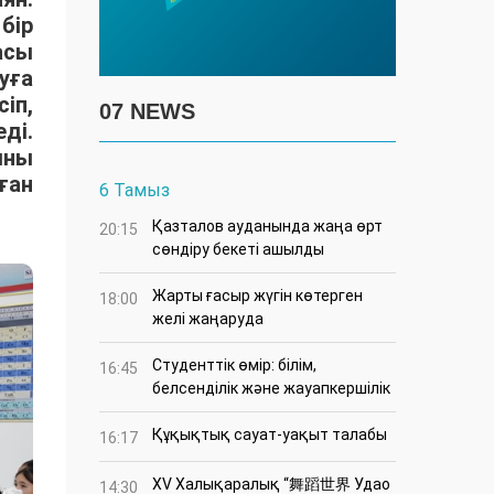
бір
асы
уға
іп,
07 NEWS
ді.
ыны
ған
6 Тамыз
Қазталов ауданында жаңа өрт
20:15
сөндіру бекеті ашылды
Жарты ғасыр жүгін көтерген
18:00
желі жаңаруда
Студенттік өмір: білім,
16:45
белсенділік және жауапкершілік
Құқықтық сауат-уақыт талабы
16:17
XV Халықаралық “舞蹈世界 Удао
14:30