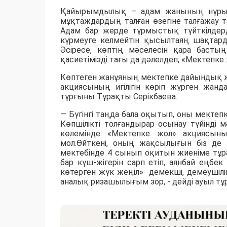
Қайырымдылық – адам жанының нұры. Жо
мұқтаждардың талған өзегіне талғажау 
Адам бар жерде тұрмыстық түйткілдер
күрмеуге келмейтін қысылтаяң шақтарда
Әсіресе, көптің мәселесін қара баст
қасиетімізді тағы да дәлелдеп,
«Мектепке 
Көптеген жанұяның мектепке дайындық ж
акциясының игілігін көріп жүрген жанд
тұрғыны Тұрақты Серікбаева.
— Бүгінгі таңда бала оқытып, оны мектепк
Көпшілікті толғандырар осынау түйінді
көлемінде «Мектепке жол» акциясының
мол.
Өйткені, оның жақсылығын біз де 
мектебінде
4 сынып оқитын жиеніме тұра
бар күш-жігерін сарп етіп, аянбай еңбе
көтерген жүк жеңіл» демекші, демеушілі
аналық ризашылығым зор, - дейді ауыл тұ