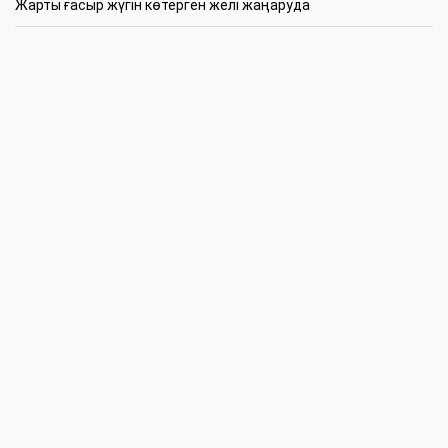
Жарты ғасыр жүгін көтерген желі жаңаруда
16:45
Студенттік өмір: білім, белсенділік және жауапкершілік
16:17
Құқықтық сауат-уақыт талабы
14:30
XV Халықаралық “舞蹈世界 Удао шыжие” атты би байқауы
11:30
Жас сарбаздар жауынгерлік қызметке кірісті
10:30
Ел ағасына құрмет
09:30
БҚО-да бәсекелестікті қорғау саласында заң бұзушылықтар
анықталды
5 Тамыз