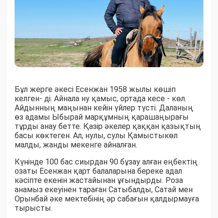
Бұл жерге әкесі Есенжан 1958 жылы көшіп
келген- ді. Айнала ну қамыс, ортада кесе - көл.
Айдынның маңынан кейін үйлер түсті. Даланың
өз адамы Ыбырай марқұмның қарашаңырағы
тұрды анау бетте. Қазір әкелер қаққан қазықтың
басы көктеген. Ал, нулы, сулы Қамыстыкөл
малды, жанды мекенге айналған.
Күнінде 100 бас сиырдан 90 бұзау алған еңбектің
озаты Есенжан қарт балаларына береке адал
кәсіпте екенін жастайынан ұғындырды. Роза
анамыз екеуінен тараған Сатыбалды, Сатай мен
Орынбай әке мектебінің әр сабағын қалдырмауға
тырысты.