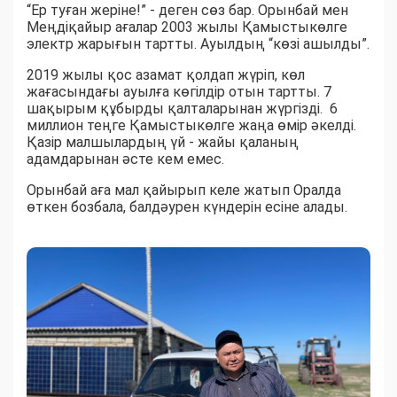
“Ер туған жеріне!” - деген сөз бар. Орынбай мен
Меңдіқайыр ағалар 2003 жылы Қамыстыкөлге
электр жарығын тартты. Ауылдың “көзі ашылды”.
2019 жылы қос азамат қолдап жүріп, көл
жағасындағы ауылға көгілдір отын тартты. 7
шақырым құбырды қалталарынан жүргізді. 6
миллион теңге Қамыстыкөлге жаңа өмір әкелді.
Қазір малшылардың үй - жайы қаланың
адамдарынан әсте кем емес.
Орынбай аға мал қайырып келе жатып Оралда
өткен бозбала, балдәурен күндерін есіне алады.