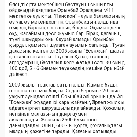
Өлеңті орта мектебінен бастауыш сыныпты
ойдағыдай аяқтаған Орынбай Оралдағы №11
мектепке ауысты. “Пансион” - ауыл балаларының
өз үйі, өз мекендері-тін. Орынбайдың алдында
өмірдің барлық есігі ашық болды. Оқимын десе
оқу, жасаймын десе жұмыс бар. Бірақ, қаланың
түнгі шамдары оны баурай алмады. Орынбай
қырды, қамысы шулаған ауылын сағынды. Туған
даласына келген ол 2005 жылы “Есенжан” шаруа
қожалығын ашты. Тәуелсіз Қазақстанның
агродәуірінің басталып келе жатқан сәті. 30 сиыр,
100 қой, 5 - 6 биемен тәуекелдің көшіне Орынбай
да ілесті.
2009 жылы трактар сатып алды. Қамыс буды,
шөп шапты, мал бақты. Содан бері міне 20 жыл
уақыт зуылдап өтіпті. Орынбай әлі орынында. Ал,
“Есенжан” жүздеп ірі қара жайған, үйірлеп жылқы
айдаған іргелі шаруашылыққа айналды. Қожалық
негізінен мал азығын даярлаумен
айналысады. Жылына 2500 бума шөп
дайындайды. Оның 600 - ы қорға, қожалықтағы
малдың қажетіне тұрады. Қалғаны сатылады.