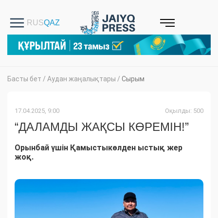
Басты бет
/
Аудан жаңалықтары
/
Сырым
17.04.2025, 9:00
Оқылды: 500
“ДАЛАМДЫ ЖАҚСЫ КӨРЕМІН!”
Орынбай үшін Қамыстыкөлден ыстық жер
жоқ.