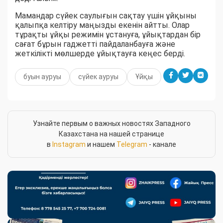
Мамандар сүйек саулығын сақтау үшін ұйқыны
қалыпқа келтіру маңызды екенін айтты. Олар
тұрақты ұйқы режимін ұстануға, ұйықтардан бір
сағат бұрын гаджетті пайдаланбауға және
жеткілікті мөлшерде ұйықтауға кеңес берді.
буын ауруы
сүйек ауруы
Ұйқы
Узнайте первым о важных новостях Западного
Казахстана на нашей странице
в
Instagram
и нашем
Telegram
- канале