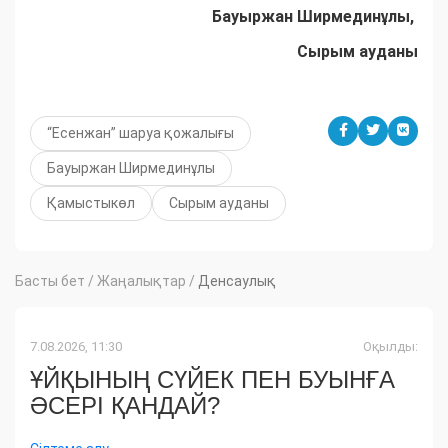
Бауыржан Ширмединұлы,
Сырым ауданы
“Есенжан” шаруа қожалығы
Бауыржан Ширмединұлы
Қамыстыкөл
Сырым ауданы
Басты бет
/
Жаңалықтар
/
Денсаулық
7.08.2026, 11:30
Оқылды:
ҰЙҚЫНЫҢ СҮЙЕК ПЕН БУЫНҒА
ӘСЕРІ ҚАНДАЙ?