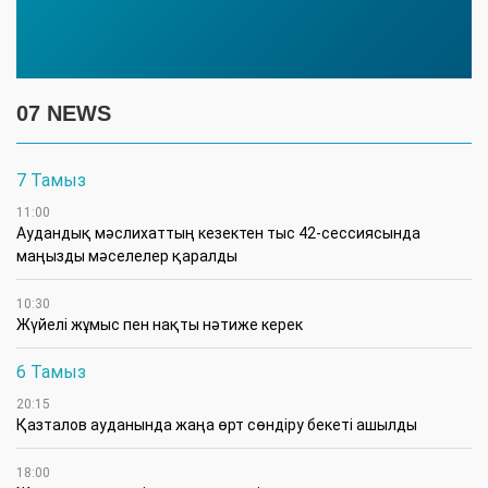
07 NEWS
7 Тамыз
11:00
Аудандық мәслихаттың кезектен тыс 42-сессиясында
маңызды мәселелер қаралды
10:30
Жүйелі жұмыс пен нақты нәтиже керек
6 Тамыз
20:15
Қазталов ауданында жаңа өрт сөндіру бекеті ашылды
18:00