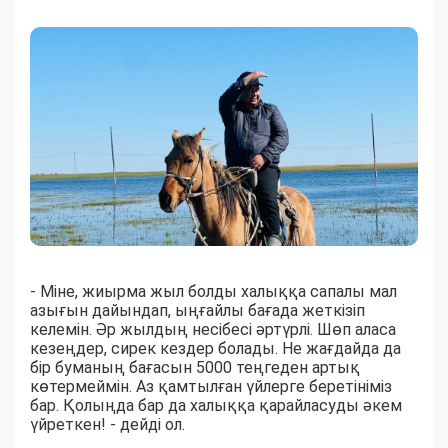
- Міне, жиырма жыл болды халыққа сапалы мал
азығын дайындап, ыңғайлы бағада жеткізіп
келемін. Әр жылдың несібесі әртүрлі. Шөп аласа
кезеңдер, сирек кездер болады. Не жағдайда да
бір буманың бағасын 5000 теңгеден артық
көтермеймін. Аз қамтылған үйлерге беретініміз
бар. Қолыңда бар да халыққа қарайласуды әкем
үйреткен! - дейді ол.