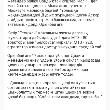
жегендер бұлар! Сондықтан күштері мол!” - деп
масайратып қоятын. Мына ағаң күрестен
Мәскеуге жарысқа барған! “Ұрлыққа
жақындамаңдар! Дұрыс жүріңдер!- деген Асқар
ағайдың сөзін қазір мен балаларыма, інілеріме
айтамын. - дейді Орынбай аға.
Қазір “Есенжан” қожалығы жазғы далалық
жұмыстарға дайындалуда. 2 дана МТЗ - 80
тракторы мен “Белорусь” маркалы МТЗ - 920,
агрегаттар жинағы дәстүрлі науқанға сақадай сай.
Орынбай аға 17 жасында үйленді. Дариға
жеңешеміз екеуі ұлдың ұясын сайлап, қыздарды
қиясына ұшырып, немере - жиендердің
қызығына кенеліп отыр. Еңбек адамы осы
көктемде ердің жасы елуге толды.
- Даламды жақсы көремін! - деді ол құла атын
ерттеп жатып. Бала күнінен сүйіп айтатын
Шынболаттың термесін іштей шырқап, өріске
қарай бет алды. “Сөйле тілім алаңдама, тартынба…”