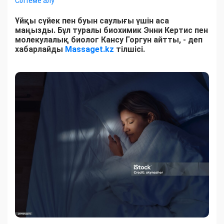
Сілтеме алу
Ұйқы сүйек пен буын саулығы үшін аса
маңызды. Бұл туралы биохимик Энни Кертис пен
молекулалық биолог Кансу Горгун айтты, - деп
хабарлайды
Massaget.kz
тілшісі.