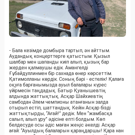
- Бала кезімде домбыра тартып, ән айттым.
Аудандық концерттерге қатыстым. Қызыл
шалбар мен шапанды киіп алып, қызық бар
жерден қалмаушы едік. Амангелді
Ғұбайдуллинмен бір сахнада өнер көрсеттім.
Қатимолланы көрдік. Соның бәрі - естелік! Қалаға
оқуға барғанымызда ауыл балалары күрес
үйірмесін таңдадық. Батыр Қуанышевтің
алдында жаттықтық. Асқар Шайхиевтің
самбодан Әлем чемпионы атанғанын залда
отырып естіп, шаттандық. Кейін Асқар бізді
жаттықтырды, “Ағай!” дедік. Мен “жамбасқа
салып, алып ұру” әдісіне епті болдым. Көп
белдесуде осы әдіс маған жеңіс әкелді. Асқар
ағай: “Ауылдың балаларын қараңдаршы! Қара нан