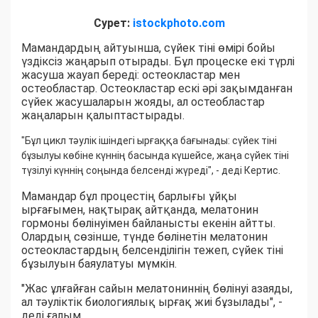
Сурет:
istockphoto.com
Мамандардың айтуынша, сүйек тіні өмірі бойы
үздіксіз жаңарып отырады. Бұл процеске екі түрлі
жасуша жауап береді: остеокластар мен
остеобластар. Остеокластар ескі әрі зақымданған
сүйек жасушаларын жояды, ал остеобластар
жаңаларын қалыптастырады.
"Бұл цикл тәулік ішіндегі ырғаққа бағынады: сүйек тіні
бұзылуы көбіне күннің басында күшейсе, жаңа сүйек тіні
түзілуі күннің соңында белсенді жүреді", - деді Кертис.
Мамандар бұл процестің барлығы ұйқы
ырғағымен, нақтырақ айтқанда, мелатонин
гормоны бөлінуімен байланысты екенін айтты.
Олардың сөзінше, түнде бөлінетін мелатонин
остеокластардың белсенділігін тежеп, сүйек тіні
бұзылуын баяулатуы мүмкін.
"Жас ұлғайған сайын мелатониннің бөлінуі азаяды,
ал тәуліктік биологиялық ырғақ жиі бұзылады", -
деді ғалым.