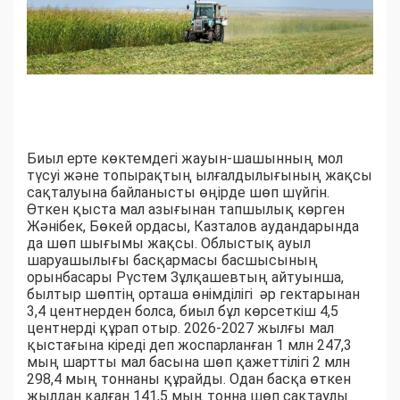
Биыл ерте көктемдегі жауын-шашынның мол
түсуі және топырақтың ылғалдылығының жақсы
сақталуына байланысты өңірде шөп шүйгін.
Өткен қыста мал азығынан тапшылық көрген
Жәнібек, Бөкей ордасы, Казталов аудандарында
да шөп шығымы жақсы. Облыстық ауыл
шаруашылығы басқармасы басшысының
орынбасары Рүстем Зұлқашевтың айтуынша,
былтыр шөптің орташа өнімділігі әр гектарынан
3,4 центнерден болса, биыл бұл көрсеткіш 4,5
центнерді құрап отыр. 2026-2027 жылғы мал
қыстағына кіреді деп жоспарланған 1 млн 247,3
мың шартты мал басына шөп қажеттілігі 2 млн
298,4 мың тоннаны құрайды. Одан басқа өткен
жылдан қалған 141,5 мың тонна шөп сақтаулы