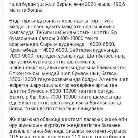
га, ал бұдан үш жыл бұрын, яғни 2023 жылы 190,6
мың га болды.
Өңір тұрғындарының қолындағы төрт түлік
малды шөппен қамту мақсатындағы жұмыс
жалғасуда. Табиғи шабындықтағы шөптің бір
бумасының бағасы 3400-10000 теңге
аралығында. Сырым ауданында – 6000-6500,
Қаратөбеде – 4000-6000, Бәйтерек ауданында
7000-9000 теңгеден ұсынылуда. Шөп бағасының
әртүрлі болуына шөптің шығымына,
шабындықтың алыс-жақындығына байланысты.
Өткен жылы мұндай шөп бумасының бағасы
3500-12000 теңге аралығында болды. Ал екпе шөп
өсіретін шаруашылықтар өздерінен артылған
шөптің бумасын 6000-10000 теңгеге сатуда.
Былтыр бұл баға 7000-10000 теңге шамасында
еді. Биыл шөптің шығымдылығы бағаны сәл де
болса, төмендетіп отырғаны байқалады.
Жылма-жыл облысқа көктемгі далалық және егін
ору жұмысын жүргізуге жеңілдетілген бағамен
дизель отыны бөлінеді. Биылғы көктемгі жұмыса
10,5 мың тонна, егін оруға 11,2 мың тонна бөлінді.