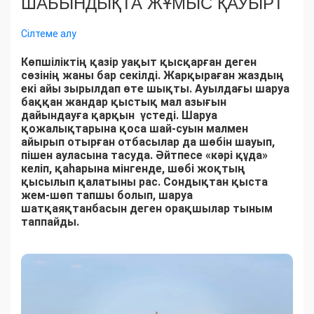
ШАБЫНДЫҚТА ЖҰМЫС ҚАУЫРТ
Сілтеме алу
Көпшіліктің қазір уақыт қысқарған деген
сөзінің жаны бар секілді. Жарқыраған жаздың
екі айы зырылдап өте шықты. Ауылдағы шаруа
баққан жандар қыстық мал азығын
дайындауға қарқын үстеді. Шаруа
қожалықтарына қоса шай-суын малмен
айырып отырған отбасылар да шөбін шауып,
пішен ауласына тасуда. Әйтпесе «кәрі құда»
келіп, қаһарына мінгенде, шөбі жоқтың
қысылып қалатыны рас. Сондықтан қыста
жем-шөп тапшы болып, шаруа
шатқаяқтанбасын деген орақшылар тыным
таппайды.