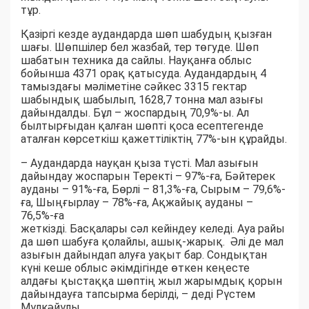
тұр.
Қазіргі кезде аудандарда шөп шабудың қызған
шағы. Шөпшілер бел жазбай, тер төгуде. Шөп
шабатын техника да сайлы. Науқанға облыс
бойынша 4371 орақ қатысуда. Аудандардың 4
тамыздағы мәліметіне сәйкес 3315 гектар
шабындық шабылып, 1628,7 тонна мал азығы
дайындалды. Бұл – жоспардың 70,9%-ы. Ал
былтырғыдан қалған шөпті қоса есептегенде
аталған көрсеткіш қажеттіліктің 77%-ын құрайды.
– Аудандарда науқан қыза түсті. Мал азығын
дайындау жоспарын Теректі – 97%-ға, Бәйтерек
ауданы – 91%-ға, Бөрлі – 81,3%-ға, Сырым – 79,6%-
ға, Шыңғырлау – 78%-ға, Ақжайық ауданы –
76,5%-ға
жеткізді. Басқалары сәл кейіндеу келеді. Ауа райы
да шөп шабуға қолайлы, ашық-жарық. Әлі де мал
азығын дайындап алуға уақыт бар. Сондықтан
күні кеше облыс әкімдігінде өткен кеңесте
алдағы қыстаққа шөптің жыл жарымдық қорын
дайындауға тапсырма берілді, – деді Рүстем
Мүлкәйұлы.