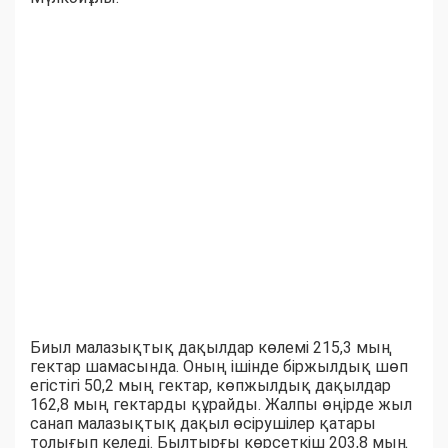
Биыл малазықтық дақылдар көлемі 215,3 мың
гектар шамасында. Оның ішінде біржылдық шөп
егістігі 50,2 мың гектар, көпжылдық дақылдар
162,8 мың гектарды құрайды. Жалпы өңірде жыл
санап малазықтық дақыл өсірушілер қатары
толығып келеді. Былтырғы көрсеткіш 203,8 мың