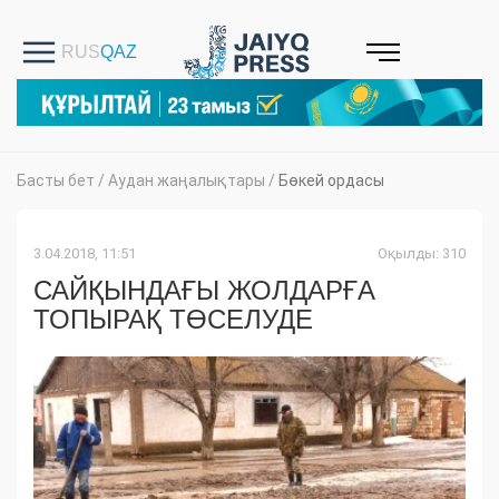
Басты бет
/
Аудан жаңалықтары
/
Бөкей ордасы
3.04.2018, 11:51
Оқылды: 310
САЙҚЫНДАҒЫ ЖОЛДАРҒА
ТОПЫРАҚ ТӨСЕЛУДЕ