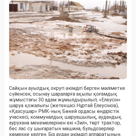
Сайқын ауылдық округі әкімдігі берген мәліметке
сүйенсек, осынау шараларға ақылы қоғамдық
жұмыстағы 30 адам жұмылдырылып, «Елеусін»
шаруа қожалығы (жетекшісі Нұртай Елеусінов),
«Қазсушар» РМК-ның Бөкей ордасы өндірістік
учаскесі, коммуналдық шаруашылық, аудандық
аурухана мекемелерінен екі «Зил», төрт трактор,
бес лас су шығаратын машина, бульдозерлер
көмекке келген. Біз аудан әкімдігі аппаратының