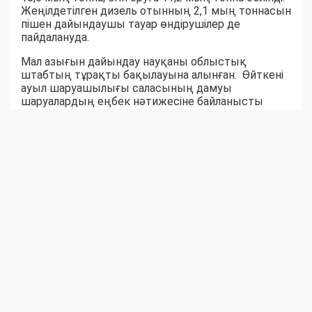
Жеңілдетілген дизель отынның 2,1 мың тоннасын
пішен дайындаушы тауар өндірушілер де
пайдалануда.
Мал азығын дайындау науқаны облыстық
штабтың тұрақты бақылауына алынған. Өйткені
ауыл шаруашылығы саласының дамуы
шаруалардың еңбек нәтижесіне байланысты
екені белгілі. Ауыл-аудандар биыл мал азығынан
тапшылық көрмейтін сыңайлы. Шөпшілердің
жем-шөп дайындау қарқыны соны аңғартқандай.
Қара суық күзге дейін бір жылдық емес, жыл
жарымдық шөп қоры дайын боларына сенім бар.
Серік БЕКСЕЙІТОВ,
Шыңғырлау ауданы Ақтау ауылдық округіндегі
«Азат» шаруа қожалығының жетекшісі:
– Биылғы қыстаққа 300 бас ірі қара, 500 уақ
жандық, 100 жылқы малына 3000 бума шөп
дайындауымыз керек. Шөптің шығымы әр
гектарына 10 центнерден шабылуда. Шүйгін шөпті
артығымен дайындауға бел байладық. Техника