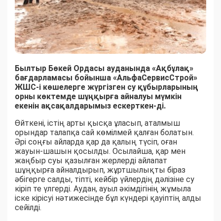
Былтыр Бөкей Ордасы ауданында «Ақбұлақ»
бағдарламасы бойынша «АльфаСервисСтрой»
ЖШС-і көшелерге жүргізген су құбырларының
орны көктемде шұңқырға айналуы мүмкін
екенін ақсақалдарымыз ескерткен-ді.
Өйткені, істің арты қысқа ұласып, аталмыш
орындар талапқа сай көмілмей қалған болатын.
Әрі соңғы айларда қар да қалың түсіп, оған
жауын-шашын қосылды. Осылайша, қар мен
жаңбыр суы қазылған жерлерді айлапат
шұңқырға айналдырып, жұртшылықты біраз
әбігерге салды, тіпті, кейбір үйлердің дәлізіне су
кіріп те үлгерді. Аудан, ауыл әкімдігінің жұмыла
іске кірісуі нәтижесінде бұл күндері қауіптің алды
сейілді.