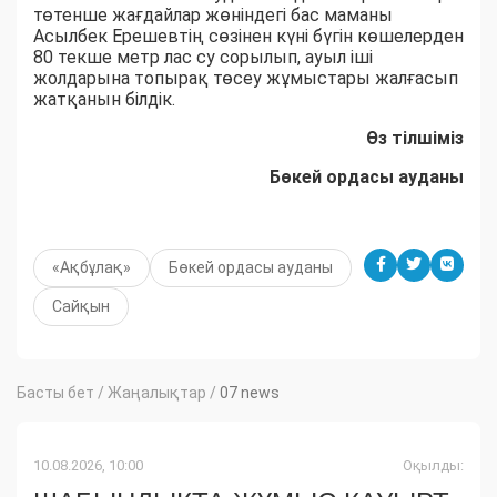
төтенше жағдайлар жөніндегі бас маманы
Асылбек Ерешевтің сөзінен күні бүгін көшелерден
80 текше метр лас су сорылып, ауыл іші
жолдарына топырақ төсеу жұмыстары жалғасып
жатқанын білдік.
Өз тілшіміз
Бөкей ордасы ауданы
«Ақбұлақ»
Бөкей ордасы ауданы
Сайқын
Басты бет
/
Жаңалықтар
/
07 news
10.08.2026, 10:00
Оқылды: