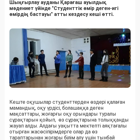
Шыңғырлау ауданы Қарағаш ауылдық
мәдениет үйінде "Студенттік өмір деген-игі
өмірдің бастауы" атты кездесу кеші өтті.
Кеште оқушылар студенттерден өздері қалаған
мамандық, оқу үрдісі, болашаққа деген
мақсаттары, жоғарғы оқу орындары туралы
сұрақтарын қойып, өз сұрақтарына толыққанды
жауап алды. Алдағы уақытта мектепті аяқтағалы
отырған жасөсіпірімдерге олар да өз
тараптарынан жоғары білім алу үшін тынбай