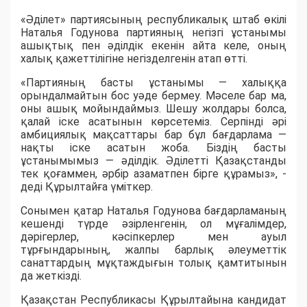
«Әділет» партиясының республикалық штаб өкілі
Наталья Годунова партияның негізгі ұстанымы
ашықтық пен әділдік екенін айта келе, оның
халық қажеттілігіне негізделгенін атап өтті.
«Партияның басты ұстанымы — халыққа
орындалмайтын бос уәде бермеу. Мәселе бар ма,
оны ашық мойындаймыз. Шешу жолдары болса,
қалай іске асатынын көрсетеміз. Серпінді әрі
амбициялық мақсаттары бар бұл бағдарлама —
нақты іске асатын жоба. Біздің басты
ұстанымымыз — әділдік. Әділетті Қазақстанды
тек қоғаммен, әрбір азаматпен бірге құрамыз», -
деді Құрылтайға үміткер.
Сонымен қатар Наталья Годунова бағдарламаның
кешенді түрде әзірленгенін, ол мұғалімдер,
дәрігерлер, кәсіпкерлер мен ауыл
тұрғындарының, жалпы барлық әлеуметтік
санаттардың мұқтаждығын толық қамтитынын
да жеткізді.
Қазақстан Республикасы Құрылтайына кандидат