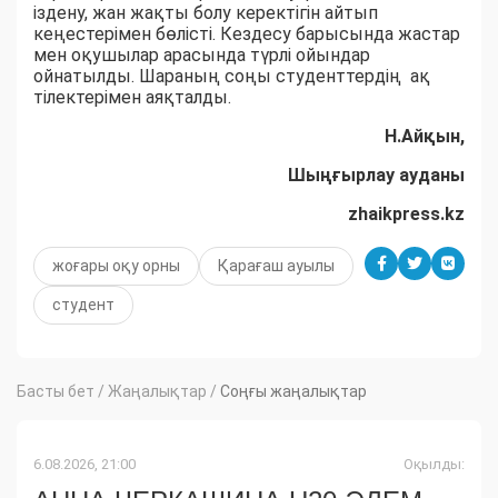
іздену, жан жақты болу керектігін айтып
кеңестерімен бөлісті. Кездесу барысында жастар
мен оқушылар арасында түрлі ойындар
ойнатылды. Шараның соңы студенттердің ақ
тілектерімен аяқталды.
Н.Айқын,
Шыңғырлау ауданы
zhaikpress.kz
жоғары оқу орны
Қарағаш ауылы
студент
Басты бет
/
Жаңалықтар
/
Соңғы жаңалықтар
6.08.2026, 21:00
Оқылды: