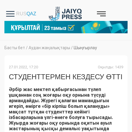
Басты бет
/
Аудан жаңалықтары
/
Шыңғырлау
27.01.2022, 17:20
Оқылды: 1439
СТУДЕНТТЕРМЕН КЕЗДЕСУ ӨТТІ
Әрбір жас мектеп қабырғасынан түлеп
ұшқаннан соң жоғары оқу орнына түсуді
армандайды. Жүрегі қалаған мамандығын
игеріп, өмірге «бір кірпіш болып қалануды»
мақсат тұтқан студенттер кейінгі
ізбасарларына үлгі-өнеге болуға тырысады.
Жуырда жоғары оқу орнында оқитын ауыл
жастарының қысқы демалыс уақытында