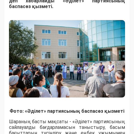
деп хабарлайды «Әділет» партиясының
баспасөз қызметі.
Фото: «Әділет» партиясының баспасөз қызметі
Шараның басты мақсаты - «Әділет» партиясының
сайлауалды бағдарламасын таныстыру, басым
бағыттарын түсіндіру және еңбек ұжымымен