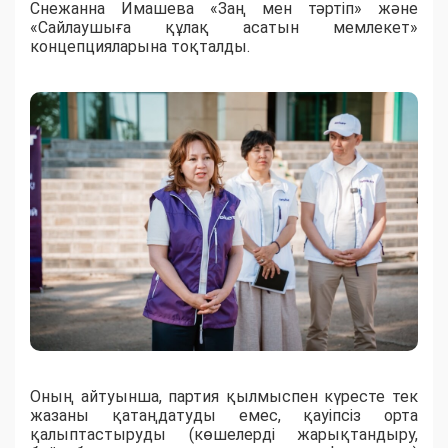
Снежанна Имашева «Заң мен тәртіп» және
«Сайлаушыға құлақ асатын мемлекет»
концепцияларына тоқталды.
Оның айтуынша, партия қылмыспен күресте тек
жазаны қатаңдатуды емес, қауіпсіз орта
қалыптастыруды (көшелерді жарықтандыру,