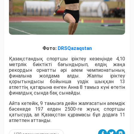
Фото:
DRSQazaqstan
Қазақстандық спортшы іріктеу кезеңінде 4,10
метрлік биіктікті бағындырып, елдің жаңа
рекордын орнатты әрі әлем чемпионатының
финалына жолдама алды. Жалпы іріктеу
қорытындысы бойынша үздік шыққан 13
атлеттің қатарына енген Анна 8 тамыз күні өтетін
финалдық сында бақ сынайды.
Айта кетейік, 9 тамызға дейін жалғасатын әлемдік
бәсекеде 197 елден 2500-ге жуық спортшы
қатысуда, ал Қазақстан құрамасы бұл додаға 11
атлетпен аттанды.