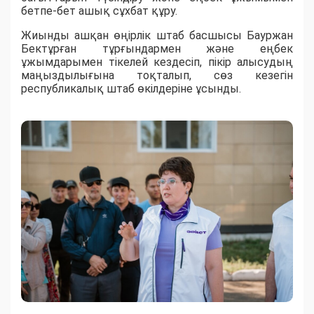
бетпе-бет ашық сұхбат құру.
Жиынды ашқан өңірлік штаб басшысы Бауржан
Бектұрған тұрғындармен және еңбек
ұжымдарымен тікелей кездесіп, пікір алысудың
маңыздылығына тоқталып, сөз кезегін
республикалық штаб өкілдеріне ұсынды.