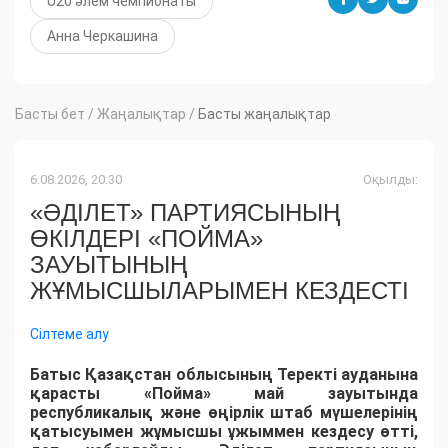
U20 әлем чемпионаты
Анна Черкашина
Басты бет
/
Жаңалықтар
/
Басты жаңалықтар
6.08.2026, 20:30
Оқылды:
«ӘДІЛЕТ» ПАРТИЯСЫНЫҢ
ӨКІЛДЕРІ «ПОЙМА»
ЗАУЫТЫНЫҢ
ЖҰМЫСШЫЛАРЫМЕН КЕЗДЕСТІ
Сілтеме алу
Батыс Қазақстан облысының Теректі ауданына
қарасты «Пойма» май зауытында
республикалық және өңірлік штаб мүшелерінің
қатысуымен жұмысшы ұжыммен кездесу өтті,