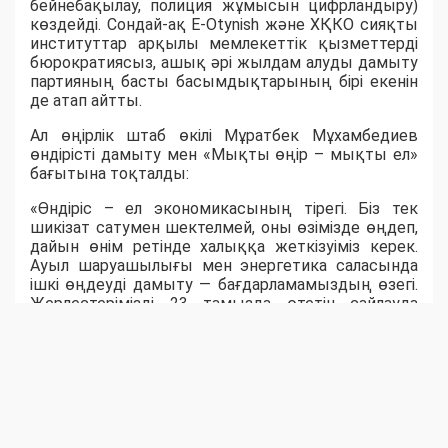
бейнебақылау, полиция жұмысын цифрландыру)
көздейді. Сондай-ақ E-Otynish және ХҚКО сияқты
институттар арқылы мемлекеттік қызметтерді
бюрократиясыз, ашық әрі жылдам алуды дамыту
партияның басты басымдықтарының бірі екенін
де атап айтты.
Ал өңірлік штаб өкілі Мұратбек Мұхамбедиев
өндірісті дамыту мен «Мықты өңір – мықты ел»
бағытына тоқталды:
«Өндіріс – ел экономикасының тірегі. Біз тек
шикізат сатумен шектелмей, оны өзімізде өңдеп,
дайын өнім ретінде халыққа жеткізуіміз керек.
Ауыл шаруашылығы мен энергетика саласында
ішкі өңдеуді дамыту — бағдарламамыздың өзегі.
Жерлестерімізді 23 тамызда өтетін сайлауда
белсенділік танытып, "Әділет" партиясын қолдауға
шақырамын», - деді ол.
Ақпараттық технологиялар саласының маманы
Михаил Дудниченков «Әділет» партиясының
цифрландыру саласын сайлауалды
бағдарламасына алғашқылардың бірі болып