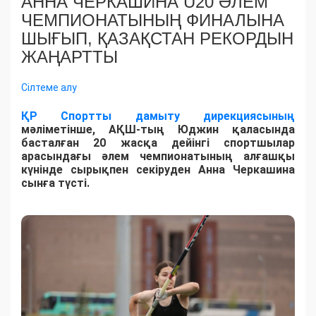
АННА ЧЕРКАШИНА U20 ӘЛЕМ
ЧЕМПИОНАТЫНЫҢ ФИНАЛЫНА
ШЫҒЫП, ҚАЗАҚСТАН РЕКОРДЫН
ЖАҢАРТТЫ
Сілтеме алу
ҚР Спортты дамыту дирекциясының
мәліметінше, АҚШ-тың Юджин қаласында
басталған 20 жасқа дейінгі спортшылар
арасындағы әлем чемпионатының алғашқы
күнінде сырықпен секіруден Анна Черкашина
сынға түсті.