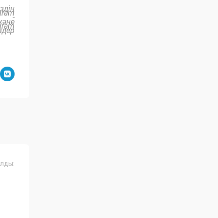
здің
gram
-
және
gram
здер
лды: