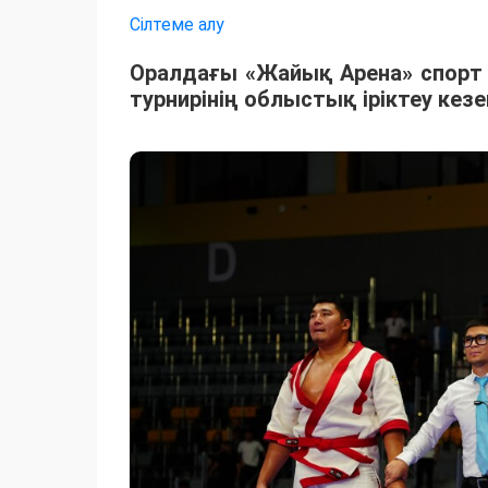
Сілтеме алу
Оралдағы «Жайық Арена» спорт
турнирінің облыстық іріктеу кез