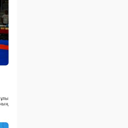
тұлы
ының