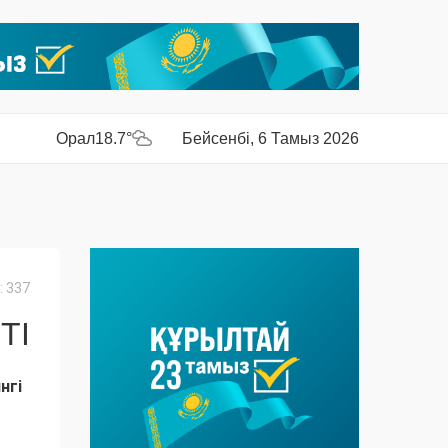
Орал
18.7°
Бейсенбі, 6 Тамыз 2026
 337
ТІ
нгі