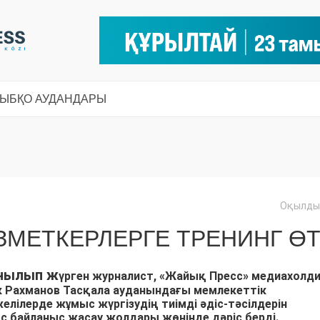
СЫ
БҚО АУДАНДАРЫ
Оқылды:
МЕТКЕРЛЕРГЕ ТРЕНИНГ ӨТ
анылып ж
үрген
журналист, «Жайық Пресс» медиахолди
ек Рахманов
Тасқала ауданындағы
мемлекеттік
желілерде жұмыс жүргізудің тиімді әдіс-тәсілдерін
с байланыс жасау жолдары жөнінде дәріс берді.