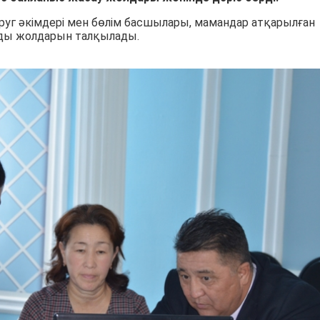
уг әкімдері мен бөлім басшылары, мамандар атқарылған
ды жолдарын талқылады.