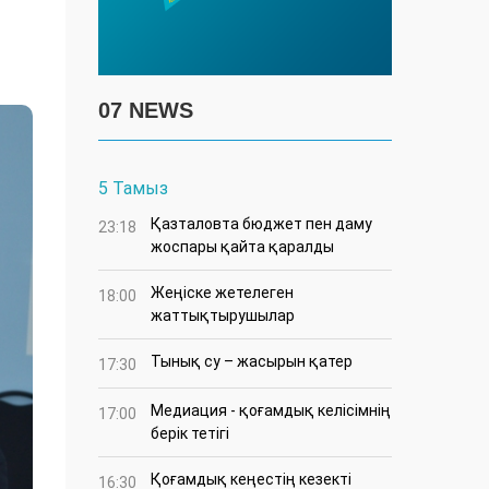
07 NEWS
5 Тамыз
Қазталовта бюджет пен даму
23:18
жоспары қайта қаралды
Жеңіске жетелеген
18:00
жаттықтырушылар
Тынық су – жасырын қатер
17:30
Медиация - қоғамдық келісімнің
17:00
берік тетігі
Қоғамдық кеңестің кезекті
16:30