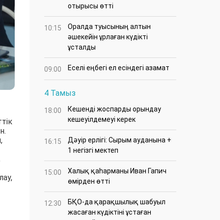
отырысы өтті
Оралда туысының алтын
10:15
әшекейін ұрлаған күдікті
ұсталды
Еселі еңбегі ел есіндегі азамат
09:00
4 Тамыз
Кешенді жоспарды орындау
18:00
кешеуілдемеуі керек
тік
н.
,
Дәуір ерлігі: Сырым ауданына +
16:15
1 негізгі мектеп
,
Халық қаһарманы Иван Гапич
15:00
ау,
өмірден өтті
БҚО-да қарақшылық шабуыл
12:30
жасаған күдіктіні ұстаған