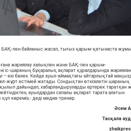
і БАҚ-пен байланыс жасап, тығыз қарым-қатынаста жұм
 ғана жариялау халықпен және БАҚ-пен қарым-
ні іс-шараның бұқаралық ақпарат құралдарында жарияла
нуі – екі бөлек. Кейде ауыл-аймақтағы айтарлықтай маңы
 ел-жұрт естімей жатады. Сондықтан өткізілетін шараның
 қылып дайындап, хабарландыруларды ертерек таратқан ж
ейтіндіктен, ауылдардан сапалы ақпарат тарата алатын
ұп көреміз,- деді медиа-тренер.
Әсем 
Тасқала ау
zhaikpres