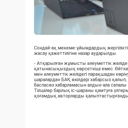
Сондай-ақ мекеме-ұйымдардың жергілікт
жасау қажеттілігіне назар аударылды.
- Атқарылған жұмысты әлеуметтік желіде
қатынасыңыздың көрсеткіші емес. Өйтке
мен әлеуметтік желідегі парақшадан көрі
шаралардан БАҚ өкілдері хабарсыз қалып,
баспасөз хабарламасын алдын-ала сапалы
Тілшілер барлық іс-шараны қамтуға үлгерм
қоғамдық авторларды қалыптастырғанды қ