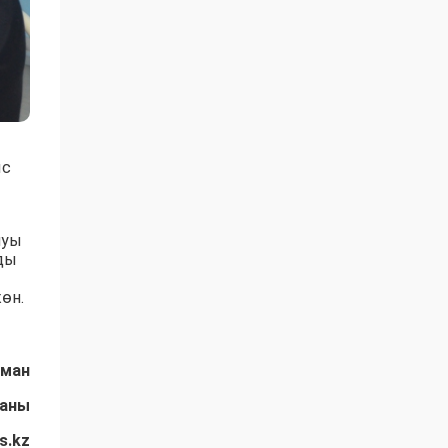
ыс
нуы
зды
өн.
Аман
даны
s.kz