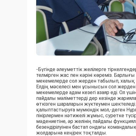
-Бүгінде әлеуметтік желілерге тіркелгенд
телмірген жас пен кәріні көреміз. Барлы
мекемелерде сол жерден табылып, халық т
Елдің мәселесі мен ұсынысын сол жерден
мекемелерде адам кезегі азаяр еді. Ол үш
пайдалы мәліметтерді дер кезінде жариял
өткізген шараларын жүктеумен шектелед
қалыптастыруға мүмкіндік мол,-деген Нұ
пікірлермен нәтижелі жұмыс, суретке түсі
мәдениетіне, әр желінің пайдалы функция
безендірілуінен бастап ондағы командалы
жолдарына кеңірек тоқталды.