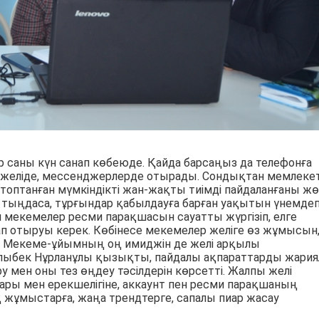
ер саны күн санап көбеюде. Қайда барсаңыз да телефонға
ғы желіде, мессенджерлерде отырады. Сондықтан мемлекет
оптанған мүмкіндікті жан-жақты тиімді пайдаланғаны жө
 тыңдаса, тұрғындар қабылдауға барған уақытын үнемдеп
ін мекемелер ресми парақшасын сауатты жүргізіп, елге
ап отыруы керек. Көбінесе мекемелер желіге өз жұмысын
і. Мекеме-ұйымның оң имиджін де желі арқылы
рлыбек Нұрланұлы қызықты, пайдалы ақпараттарды жариял
ру мен оны тез өңдеу тәсілдерін көрсетті. Жалпы желі
лары мен ерекшелігіне, аккаунт пен ресми парақшаның
қ жұмыстарға, жаңа трендтерге, сапалы пиар жасау