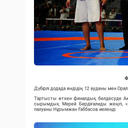
Ф
Дүбірлі додада өңірдің 12 ауданы мен Ора
​Тартысты өткен финалдық белдесуде 
сырымдық Мерей Бердіғалиды жеңіп, 
палуаны Нұрымжан Ғаббасов иеленді.