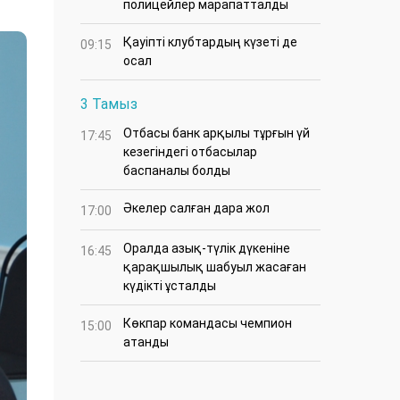
полицейлер марапатталды
Қауіпті клубтардың күзеті де
09:15
осал
3 Тамыз
Отбасы банк арқылы тұрғын үй
17:45
кезегіндегі отбасылар
баспаналы болды
Әкелер салған дара жол
17:00
Оралда азық-түлік дүкеніне
16:45
қарақшылық шабуыл жасаған
күдікті ұсталды
Көкпар командасы чемпион
15:00
атанды