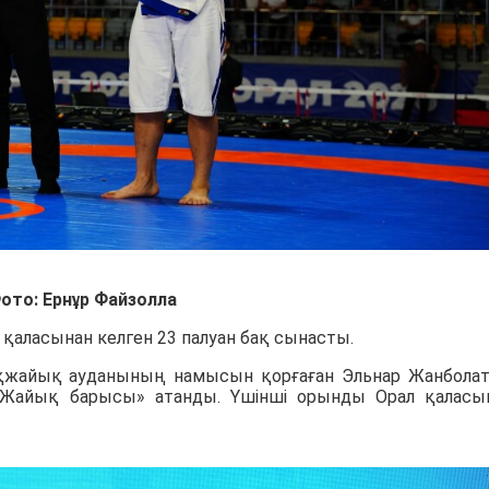
ото: Ернұр Файзолла
л қаласынан келген 23 палуан бақ сынасты.
Ақжайық ауданының намысын қорғаған Эльнар Жанбола
«Жайық барысы» атанды. Үшінші орынды Орал қалас