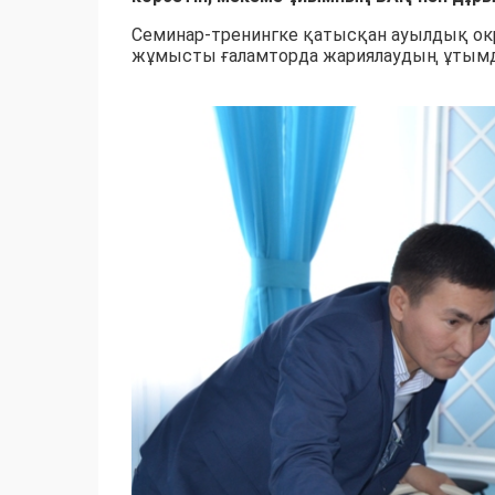
Семинар-тренингке қатысқан ауылдық окр
жұмысты ғаламторда жариялаудың ұтым