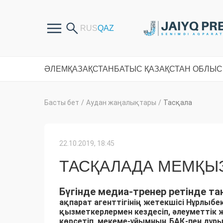
ӘЛЕМ
ҚАЗАҚСТАН
БАТЫС ҚАЗАҚСТАН ОБЛЫ
Басты бет
/
Аудан жаңалықтары
/
Тасқала
22.10.2019, 18:45
ТАСҚАЛАДА МЕМҚЫЗ
Бүгінде медиа-тренер ретінде т
ақпарат агенттігінің жетекшісі Нұрлыб
қызметкерлермен кездесіп
, әлеуметтік 
көрсетіп, мекеме-ұйымның БАҚ-пен дұры