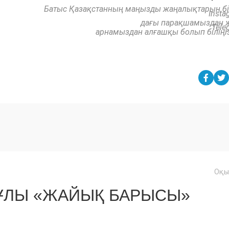
Батыс Қазақстанның маңызды жаңалықтарын бі
Insta
дағы парақшамыздан 
Tele
арнамыздан алғашқы болып біліңі
Оқы
ҰЛЫ «ЖАЙЫҚ БАРЫСЫ»