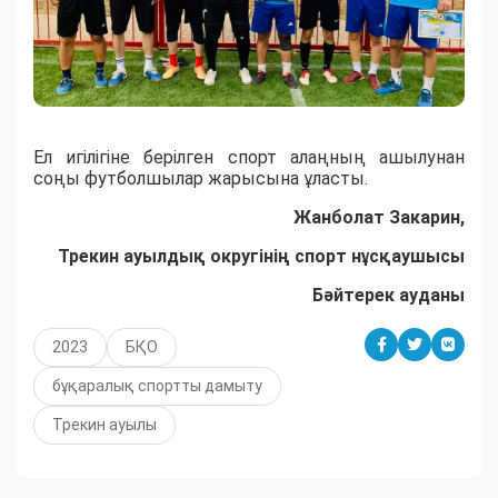
Ел игілігіне берілген спорт алаңның ашылунан
соңы футболшылар жарысына ұласты.
Жанболат Закарин,
Трекин ауылдық округінің спорт нұсқаушысы
Бәйтерек ауданы
2023
БҚО
бұқаралық спортты дамыту
Трекин ауылы