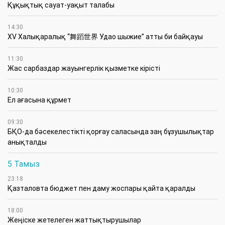
Құқықтық сауат-уақыт талабы
14:30
XV Халықаралық “舞蹈世界 Удао шыжие” атты би байқауы
11:30
Жас сарбаздар жауынгерлік қызметке кірісті
10:30
Ел ағасына құрмет
09:30
БҚО-да бәсекелестікті қорғау саласында заң бұзушылықтар
анықталды
5 Тамыз
23:18
Қазталовта бюджет пен даму жоспары қайта қаралды
18:00
Жеңіске жетелеген жаттықтырушылар