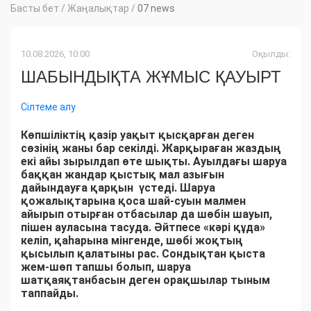
Басты бет
/
Жаңалықтар
/
07 news
10.08.2026, 10:00
Оқылды:
ШАБЫНДЫҚТА ЖҰМЫС ҚАУЫРТ
Сілтеме алу
Көпшіліктің қазір уақыт қысқарған деген
сөзінің жаны бар секілді. Жарқыраған жаздың
екі айы зырылдап өте шықты. Ауылдағы шаруа
баққан жандар қыстық мал азығын
дайындауға қарқын үстеді. Шаруа
қожалықтарына қоса шай-суын малмен
айырып отырған отбасылар да шөбін шауып,
пішен ауласына тасуда. Әйтпесе «кәрі құда»
келіп, қаһарына мінгенде, шөбі жоқтың
қысылып қалатыны рас. Сондықтан қыста
жем-шөп тапшы болып, шаруа
шатқаяқтанбасын деген орақшылар тыным
таппайды.