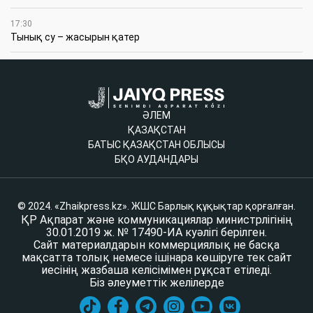
17:30
Тынық су – жасырын қатер
ӘЛЕМ
ҚАЗАҚСТАН
БАТЫС ҚАЗАҚСТАН ОБЛЫСЫ
БҚО АУДАНДАРЫ
© 2024. «Zhaikpress.kz». ЖШС Барлық құқықтар қорғалған.
ҚР Ақпарат және коммуникациялар министрлігінің
30.01.2019 ж. № 17490-ИА куәлігі берілген.
Сайт материалдарын коммерциялық не басқа
мақсатта толық немесе ішінара көшіруге тек сайт
иесінің жазбаша келісімімен рұқсат етіледі.
Біз әлеуметтік желілерде