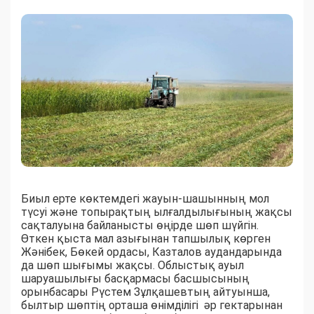
Биыл ерте көктемдегі жауын-шашынның мол
түсуі және топырақтың ылғалдылығының жақсы
сақталуына байланысты өңірде шөп шүйгін.
Өткен қыста мал азығынан тапшылық көрген
Жәнібек, Бөкей ордасы, Казталов аудандарында
да шөп шығымы жақсы. Облыстық ауыл
шаруашылығы басқармасы басшысының
орынбасары Рүстем Зұлқашевтың айтуынша,
былтыр шөптің орташа өнімділігі әр гектарынан