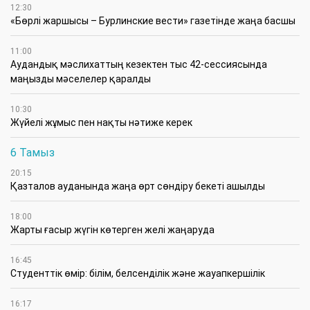
12:30
«Бөрлі жаршысы – Бурлинские вести» газетінде жаңа басшы
11:00
Аудандық мәслихаттың кезектен тыс 42-сессиясында
маңызды мәселелер қаралды
10:30
Жүйелі жұмыс пен нақты нәтиже керек
6 Тамыз
20:15
Қазталов ауданында жаңа өрт сөндіру бекеті ашылды
18:00
Жарты ғасыр жүгін көтерген желі жаңаруда
16:45
Студенттік өмір: білім, белсенділік және жауапкершілік
16:17