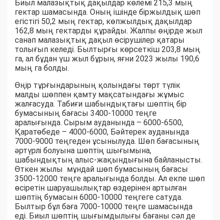
Биыл малазықтық дақылдар көлемі 215,3 мың
гектар шамасында. Оның ішінде біржылдық шөп
егістігі 50,2 мың гектар, көпжылдық дақылдар
162,8 мың гектарды құрайды. Жалпы өңірде жыл
санап малазықтық дақыл өсірушілер қатары
толығып келеді. Былтырғы көрсеткіш 203,8 мың
га, ал бұдан үш жыл бұрын, яғни 2023 жылы 190,6
мың га болды.
Өңір тұрғындарының қолындағы төрт түлік
малды шөппен қамту мақсатындағы жұмыс
жалғасуда. Табиғи шабындықтағы шөптің бір
бумасының бағасы 3400-10000 теңге
аралығында. Сырым ауданында – 6000-6500,
Қаратөбеде – 4000-6000, Бәйтерек ауданында
7000-9000 теңгеден ұсынылуда. Шөп бағасының
әртүрлі болуына шөптің шығымына,
шабындықтың алыс-жақындығына байланысты.
Өткен жылы мұндай шөп бумасының бағасы
3500-12000 теңге аралығында болды. Ал екпе шөп
өсіретін шаруашылықтар өздерінен артылған
шөптің бумасын 6000-10000 теңгеге сатуда.
Былтыр бұл баға 7000-10000 теңге шамасында
еді. Биыл шөптің шығымдылығы бағаны сәл де