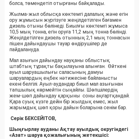
болса, төмендетіп отырғаны байқалады.
Жылма-жыл облысқа көктемгі далалық және егін
ору жұмысын жүргізуге жеңілдетілген бағамен
дизель отыны бөлінеді. Биылғы көктемгі жұмыса
10,5 мың тонна, егін оруға 11,2 мың тонна бөлінді.
Жеңілдетілген дизель отынның 2,1 мың тоннасын
пішен дайындаушы тауар өндірушілер де
пайдалануда.
Мал азығын дайындау науқаны облыстық
штабтың тұрақты бақылауына алынған. Өйткені
ауыл шаруашылығы саласының дамуы
шаруалардың еңбек нәтижесіне байланысты
екені белгілі. Ауыл-аудандар биыл мал азығынан
тапшылық көрмейтін сыңайлы. Шөпшілердің
жем-шөп дайындау қарқыны соны аңғартқандай.
Қара суық күзге дейін бір жылдық емес, жыл
жарымдық шөп қоры дайын боларына сенім бар.
Серік БЕКСЕЙІТОВ,
Шыңғырлау ауданы Ақтау ауылдық округіндегі
«Азат» шаруа қожалығының жетекшісі: