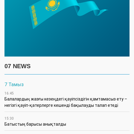
07 NEWS
7 Тамыз
16:45
Балалардың жазғы кезеңдегі қауіпсіздігін қамтамасыз ету –
негізгі қауіп-қатерлерге кешенді бақылауды талап етеді
15:30
Батыстың барысы анықталды