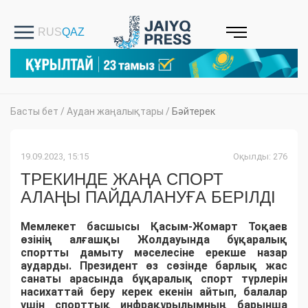
Басты бет
/
Аудан жаңалықтары
/
Бәйтерек
19.09.2023, 15:15
Оқылды: 276
ТРЕКИНДЕ ЖАҢА СПОРТ
АЛАҢЫ ПАЙДАЛАНУҒА БЕРІЛДІ
Мемлекет басшысы Қасым-Жомарт Тоқаев
өзінің алғашқы Жолдауында бұқаралық
спортты дамыту мәселесіне ерекше назар
аударды. Президент өз сөзінде барлық жас
санаты арасында бұқаралық спорт түрлерін
насихаттай беру керек екенін айтып, балалар
үшін спорттық инфрақұрылымның барынша