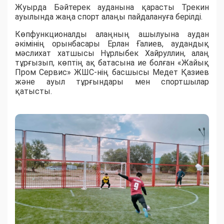
Жуырда Бәйтерек ауданына қарасты Трекин
ауылында жаңа спорт алаңы пайдалануға берілді.
Көпфункционалды алаңның ашылуына аудан
әкімінің орынбасары Ерлан Ғалиев, аудандық
мәслихат хатшысы Нұрлыбек Хайруллин, алаң
тұрғызып, көптің ақ батасына ие болған «Жайық
Пром Сервис» ЖШС-нің басшысы Медет Қазиев
және ауыл тұрғындары мен спортшылар
қатысты.