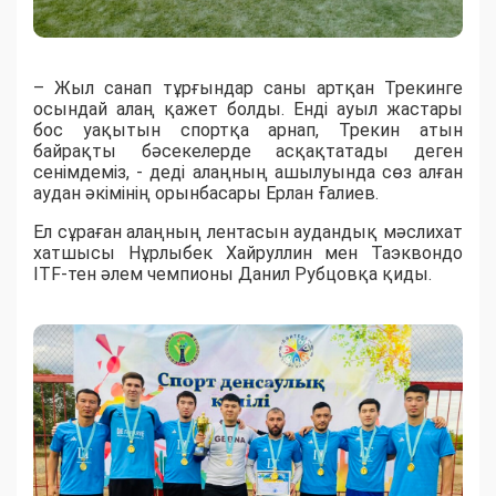
– Жыл санап тұрғындар саны артқан Трекинге
осындай алаң қажет болды. Енді ауыл жастары
бос уақытын спортқа арнап, Трекин атын
байрақты бәсекелерде асқақтатады деген
сенімдеміз, - деді алаңның ашылуында сөз алған
аудан әкімінің орынбасары Ерлан Ғалиев.
Ел сұраған алаңның лентасын аудандық мәслихат
хатшысы Нұрлыбек Хайруллин мен Таэквондо
ITF-тен әлем чемпионы Данил Рубцовқа қиды.