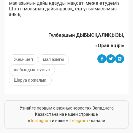
мал азығын дайындауды мақсат-меже етудеміз.
Шөпті молынан дайындасақ, еш ұтылмасымыз
анық.
Гүлбаршын ДЫБЫСҚАЛИҚЫЗЫ,
«Орал өңірі»
Жем-шөп
мал азығы
шабындық жұмыс
Шаруа қожалық
Узнайте первым о важных новостях Западного
Казахстана на нашей странице
в
Instagram
и нашем
Telegram
- канале