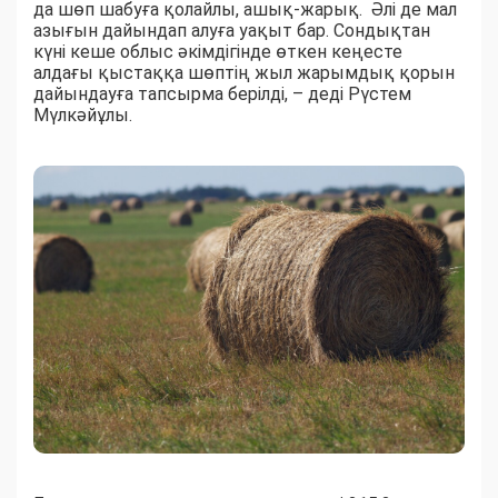
да шөп шабуға қолайлы, ашық-жарық. Әлі де мал
азығын дайындап алуға уақыт бар. Сондықтан
күні кеше облыс әкімдігінде өткен кеңесте
алдағы қыстаққа шөптің жыл жарымдық қорын
дайындауға тапсырма берілді, – деді Рүстем
Мүлкәйұлы.