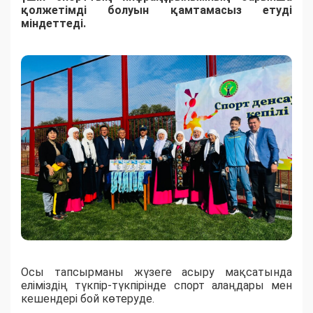
қолжетімді болуын қамтамасыз етуді
міндеттеді.
Осы тапсырманы жүзеге асыру мақсатында
еліміздің түкпір-түкпірінде спорт алаңдары мен
кешендері бой көтеруде.