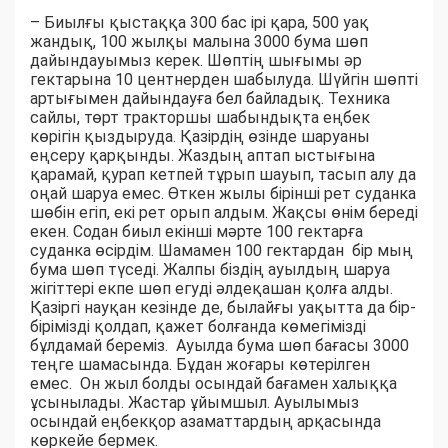
– Биылғы қыстаққа 300 бас ірі қара, 500 уақ
жандық, 100 жылқы малына 3000 бума шөп
дайындауымыз керек. Шөптің шығымы әр
гектарына 10 центнерден шабылуда. Шүйгін шөпті
артығымен дайындауға бел байладық. Техника
сайлы, төрт тракторшы шабындықта еңбек
көрігін қыздыруда. Қазірдің өзінде шаруаны
еңсеру қарқынды. Жаздың аптап ыстығына
қарамай, қурап кетпей тұрып шауып, тасып алу да
оңай шаруа емес. Өткен жылы бірінші рет суданка
шөбін егіп, екі рет орып алдым. Жақсы өнім береді
екен. Содан биыл екінші мәрте 100 гектарға
суданка өсірдім. Шамамен 100 гектардан бір мың
бума шөп түседі. Жалпы біздің ауылдың шаруа
жігіттері екпе шөп егуді әлдеқашан қолға алды.
Қазіргі науқан кезінде де, былайғы уақытта да бір-
бірімізді қолдап, қажет болғанда көмегімізді
бұлдамай береміз. Ауылда бума шөп бағасы 3000
теңге шамасында. Бұдан жоғары көтерілген
емес. Он жыл болды осындай бағамен халыққа
ұсынылады. Жастар ұйымшыл. Ауылымыз
осындай еңбекқор азаматтардың арқасында
көркейе бермек.