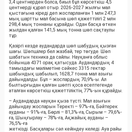
3,4 центнерден болса, биыл бұл көрсеткіш 4,5
центнерді құрап отыр. 2026-2027 жылғы мал
қыстағына кіреді деп жоспарланған 1 млн 247,3
мың шартты мал басына шөп қажеттілігі 2 млн
298,4 мың тоннаны құрайды. Одан басқа өткен
жылдан қалған 141,5 мың тонна шөп сақтаулы
тұр.
Қазіргі кезде аудандарда шөп шабудың қызған
шағы. Шөпшілер бел жазбай, тер төгуде. Шөп
шабатын техника да сайлы. Науқанға облыс
бойынша 4371 орақ қатысуда. Аудандардың 4
тамыздағы мәліметіне сәйкес 3315 гектар
шабындық шабылып, 1628,7 тонна мал азығы
дайындалды. Бұл – жоспардың 70,9%-ы. Ал
былтырғыдан қалған шөпті қоса есептегенде
аталған көрсеткіш қажеттіліктің 77%-ын құрайды.
– Аудандарда науқан қыза түсті. Мал азығын
дайындау жоспарын Теректі – 97%-ға, Бәйтерек
ауданы – 91%-ға, Бөрлі – 81,3%-ға, Сырым – 79,6%-
ға, Шыңғырлау – 78%-ға, Ақжайық ауданы –
76,5%-ға
жеткізді. Басқалары сәл кейіндеу келеді. Ауа райы