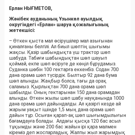
Ерлан НЫҒМЕТОВ,
Жәнібек ауданының Ұзынкөл ауылдық
округіндегі «Ерлан» шаруа қожалығының
жетекшісі:
– Өткен қыста мал өсірушілер мал азығынан
қиналғаны белгілі. Ал биыл шөптің шығымы
жақсы. Қазір шабындықта үш трактор шөп
шабуда. Табиғи шабындықтан шөп шауып
қоймай, екпе шөп өсіруге де көңіл бұрудамыз.
Суданка шөбін 100 гектарға еккенбіз. Содан 700
дана орама шөп түсірдік. Былтыр 92 дана бума
шөп алынды. Жаңбыр болса, тағы да орақ
саламыз. Қырлықтан 700 дана орама шөп
шабылды. Оның гектарынан 150 дана орамадан
алынды. Өткен жылы шөп шабу науқанында 1000
дана орама шөп дайындалды. Ал қазіргі кезде ай
жарым уақыт ішінде 1,5 мың дана орама шөп
дайын тұр. Осыған қарап-ақ шөп шығымдылығын
бағамдауға болады. Алдағы қысқа 120 бас асыл
тұқымды және 200 бас жайын ірі қара малмен
кіреміз деп жоспарладық. Жалпы жыл жарымдық