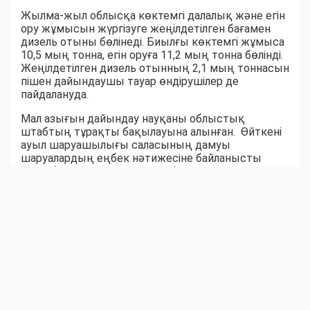
Жылма-жыл облысқа көктемгі далалық және егін
ору жұмысын жүргізуге жеңілдетілген бағамен
дизель отыны бөлінеді. Биылғы көктемгі жұмыса
10,5 мың тонна, егін оруға 11,2 мың тонна бөлінді.
Жеңілдетілген дизель отынның 2,1 мың тоннасын
пішен дайындаушы тауар өндірушілер де
пайдалануда.
Мал азығын дайындау науқаны облыстық
штабтың тұрақты бақылауына алынған. Өйткені
ауыл шаруашылығы саласының дамуы
шаруалардың еңбек нәтижесіне байланысты
екені белгілі. Ауыл-аудандар биыл мал азығынан
тапшылық көрмейтін сыңайлы. Шөпшілердің
жем-шөп дайындау қарқыны соны аңғартқандай.
Қара суық күзге дейін бір жылдық емес, жыл
жарымдық шөп қоры дайын боларына сенім бар.
Серік БЕКСЕЙІТОВ,
Шыңғырлау ауданы Ақтау ауылдық округіндегі
«Азат» шаруа қожалығының жетекшісі:
– Биылғы қыстаққа 300 бас ірі қара, 500 уақ