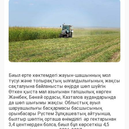
Биыл ерте көктемдегі жауын-шашынның мол
түсуі және топырақтың ылғалдылығының жақсы
сақталуына байланысты өңірде шөп шүйгін.
Өткен қыста мал азығынан тапшылық көрген
Жәнібек, Бөкей ордасы, Казталов аудандарында
да шөп шығымы жақсы. Облыстық ауыл
шаруашылығы басқармасы басшысының
орынбасары Рүстем Зұлқашевтың айтуынша,
былтыр шөптің орташа өнімділігі әр гектарынан
3,4 центнерден болса, биыл бұл көрсеткіш 4,5