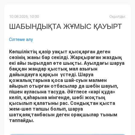
10.08.2026, 10:00
Оқылды:
ШАБЫНДЫҚТА ЖҰМЫС ҚАУЫРТ
Сілтеме алу
Көпшіліктің қазір уақыт қысқарған деген
сөзінің жаны бар секілді. Жарқыраған жаздың
екі айы зырылдап өте шықты. Ауылдағы шаруа
баққан жандар қыстық мал азығын
дайындауға қарқын үстеді. Шаруа
қожалықтарына қоса шай-суын малмен
айырып отырған отбасылар да шөбін шауып,
пішен ауласына тасуда. Әйтпесе «кәрі құда»
келіп, қаһарына мінгенде, шөбі жоқтың
қысылып қалатыны рас. Сондықтан қыста
жем-шөп тапшы болып, шаруа
шатқаяқтанбасын деген орақшылар тыным
таппайды.