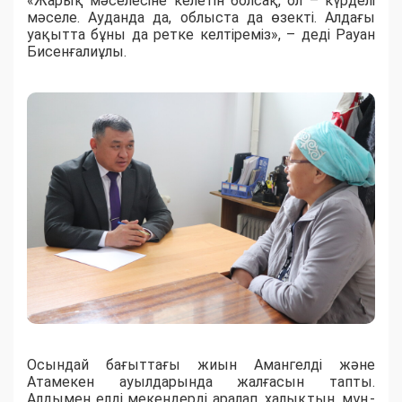
«Жарық мәселесіне келетін болсақ, ол – күрделі
мәселе. Ауданда да, облыста да өзекті. Алдағы
уақытта бұны да ретке келтіреміз», – деді Рауан
Бисенғалиұлы.
Осындай бағыттағы жиын Амангелді және
Атамекен ауылдарында жалғасын тапты.
Алдымен елді мекендерді аралап, халықтың мұң-