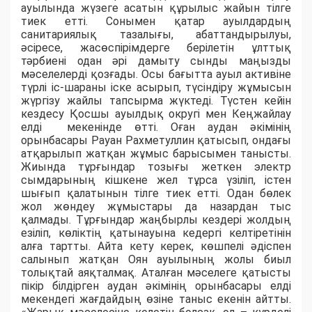
ауылында жүзеге асатын құрылыс жайын тілге
тиек етті. Сонымен қатар ауылдардың
санитариялық тазалығы, абаттандырылуы,
әсіресе, жасөспірімдерге берілетін ұлттық
тәрбиені одан әрі дамыту сынды маңызды
мәселелерді қозғады. Осы бағытта ауыл активіне
түрлі іс-шараны іске асырып, түсіндіру жұмысын
жүргізу жайлы тапсырма жүктеді. Түстен кейін
кездесу Қосшы ауылдық округі мен Кеңжайлау
елді мекенінде өтті. Оған аудан әкімінің
орынбасары Рауан Рахметуллин қатысып, ондағы
атқарылып жатқан жұмыс барысымен танысты.
Жиында тұрғындар тозығы жеткен электр
сымдарының кішкене жел тұрса үзіліп, істен
шығып қалатынын тілге тиек етті. Одан бөлек
жол жөндеу жұмыстары да назардан тыс
қалмады. Тұрғындар жаңбырлы кездері жолдың
езіліп, көліктің қатынауына кедергі келтіретінін
алға тартты. Айта кету керек, көшпелі әдіспен
салынып жатқан Оян ауылының жолы биыл
толықтай аяқталмақ. Аталған мәселеге қатысты
пікір білдірген аудан әкімінің орынбасары елді
мекендегі жағдайдың өзіне таныс екенін айтты.