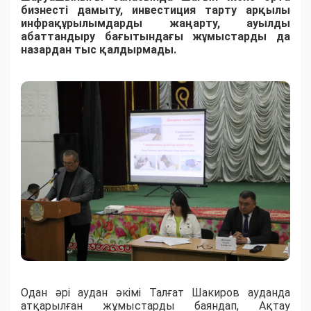
бизнесті дамыту, инвестиция тарту арқылы
инфрақұрылымдарды жаңарту, ауылды
абаттандыру бағытындағы жұмыстарды да
назардан тыс қалдырмады.
Одан әрі аудан әкімі Талғат Шакиров ауданда
атқарылған жұмыстарды баяндап, Ақтау