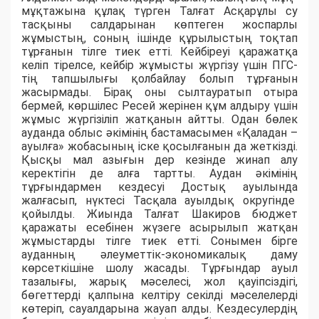
мұқтажына құлақ түрген Талғат Асқарұлы су
тасқыны салдарынан көптеген жоспарлы
жұмыстың, соның ішінде құрылыстың тоқтап
тұрғанын тілге тиек етті. Кейбіреуі қаражатқа
келіп тірелсе, кейбір жұмысты жүргізу үшін ПГС-
тің тапшылығы қолбайлау болып тұрғанын
жасырмады. Бірақ оны сылтауратып отыра
бермей, көршілес Ресей жерінен құм алдыру үшін
жұмыс жүргізіліп жатқанын айтты. Одан бөлек
ауданда облыс әкімінің бастамасымен «Қаладан –
ауылға» жобасының іске қосылғанын да жеткізді.
Қысқы мал азығын дер кезінде жинап алу
керектігін де алға тартты. Аудан әкімінің
тұрғындармен кездесуі Достық ауылында
жалғасып, нүктесі Тасқала ауылдық округінде
қойылды. Жиында Талғат Шакиров бюджет
қаражаты есебінен жүзеге асырылып жатқан
жұмыстарды тілге тиек етті. Сонымен бірге
ауданның әлеуметтік-экономикалық даму
көрсеткішіне шолу жасады. Тұрғындар ауыл
тазалығы, жарық мәселесі, жол қауіпсіздігі,
бөгеттерді қалпына келтіру секілді мәселелерді
көтеріп, сауалдарына жауап алды. Кездесулердің