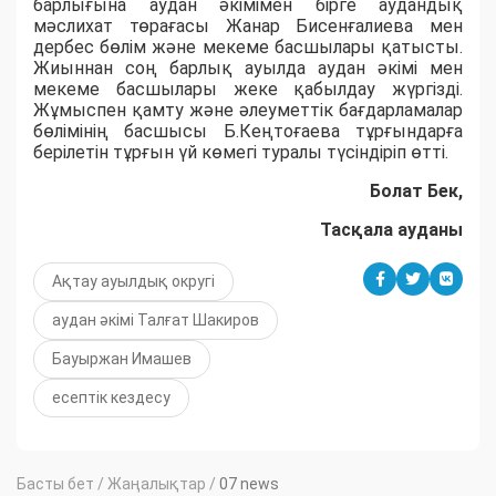
барлығына аудан әкімімен бірге аудандық
мәслихат төрағасы Жанар Бисенғалиева мен
дербес бөлім және мекеме басшылары қатысты.
Жиыннан соң барлық ауылда аудан әкімі мен
мекеме басшылары жеке қабылдау жүргізді.
Жұмыспен қамту және әлеуметтік бағдарламалар
бөлімінің басшысы Б.Кеңтоғаева тұрғындарға
берілетін тұрғын үй көмегі туралы түсіндіріп өтті.
Болат Бек,
Тасқала ауданы
Ақтау ауылдық округі
аудан әкімі Талғат Шакиров
Бауыржан Имашев
есептік кездесу
Басты бет
/
Жаңалықтар
/
07 news