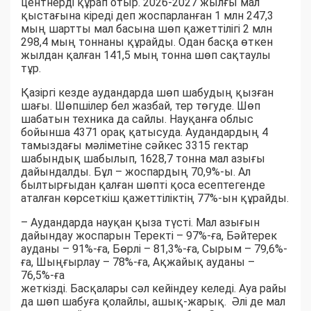
центнерді құрап отыр. 2026-2027 жылғы мал
қыстағына кіреді деп жоспарланған 1 млн 247,3
мың шартты мал басына шөп қажеттілігі 2 млн
298,4 мың тоннаны құрайды. Одан басқа өткен
жылдан қалған 141,5 мың тонна шөп сақтаулы
тұр.
Қазіргі кезде аудандарда шөп шабудың қызған
шағы. Шөпшілер бел жазбай, тер төгуде. Шөп
шабатын техника да сайлы. Науқанға облыс
бойынша 4371 орақ қатысуда. Аудандардың 4
тамыздағы мәліметіне сәйкес 3315 гектар
шабындық шабылып, 1628,7 тонна мал азығы
дайындалды. Бұл – жоспардың 70,9%-ы. Ал
былтырғыдан қалған шөпті қоса есептегенде
аталған көрсеткіш қажеттіліктің 77%-ын құрайды.
– Аудандарда науқан қыза түсті. Мал азығын
дайындау жоспарын Теректі – 97%-ға, Бәйтерек
ауданы – 91%-ға, Бөрлі – 81,3%-ға, Сырым – 79,6%-
ға, Шыңғырлау – 78%-ға, Ақжайық ауданы –
76,5%-ға
жеткізді. Басқалары сәл кейіндеу келеді. Ауа райы
да шөп шабуға қолайлы, ашық-жарық. Әлі де мал