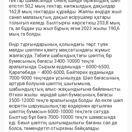
гектар шамасында. Оның ішінде біржылдық шөп
егістігі 50,2 мың гектар, көпжылдық дақылдар
162,8 мың гектарды құрайды. Жалпы өңірде жыл
санап малазықтық дақыл өсірушілер қатары
толығып келеді. Былтырғы көрсеткіш 203,8 мың
га, ал бұдан үш жыл бұрын, яғни 2023 жылы 190,6
мың га болды.
Өңір тұрғындарының қолындағы төрт түлік
малды шөппен қамту мақсатындағы жұмыс
жалғасуда. Табиғи шабындықтағы шөптің бір
бумасының бағасы 3400-10000 теңге
аралығында. Сырым ауданында – 6000-6500,
Қаратөбеде – 4000-6000, Бәйтерек ауданында
7000-9000 теңгеден ұсынылуда. Шөп бағасының
әртүрлі болуына шөптің шығымына,
шабындықтың алыс-жақындығына байланысты.
Өткен жылы мұндай шөп бумасының бағасы
3500-12000 теңге аралығында болды. Ал екпе шөп
өсіретін шаруашылықтар өздерінен артылған
шөптің бумасын 6000-10000 теңгеге сатуда.
Былтыр бұл баға 7000-10000 теңге шамасында
еді. Биыл шөптің шығымдылығы бағаны сәл де
болса, төмендетіп отырғаны байқалады.