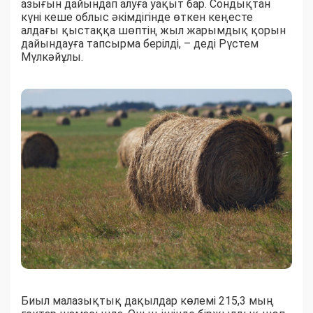
азығын дайындап алуға уақыт бар. Сондықтан
күні кеше облыс әкімдігінде өткен кеңесте
алдағы қыстаққа шөптің жыл жарымдық қорын
дайындауға тапсырма берілді, – деді Рүстем
Мүлкәйұлы.
Биыл малазықтық дақылдар көлемі 215,3 мың