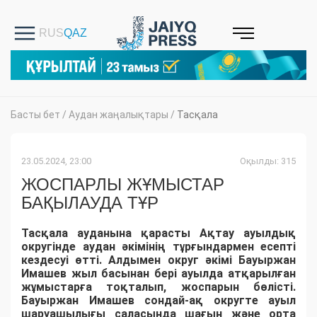
Басты бет
/
Аудан жаңалықтары
/
Тасқала
23.05.2024, 23:00
Оқылды: 315
ЖОСПАРЛЫ ЖҰМЫСТАР
БАҚЫЛАУДА ТҰР
Тасқала ауданына қарасты Ақтау ауылдық
округінде аудан әкімінің тұрғындармен есепті
кездесуі өтті. Алдымен округ әкімі Бауыржан
Имашев жыл басынан бері ауылда атқарылған
жұмыстарға тоқталып, жоспарын бөлісті.
Бауыржан Имашев сондай-ақ округте ауыл
шаруашылығы саласында шағын және орта