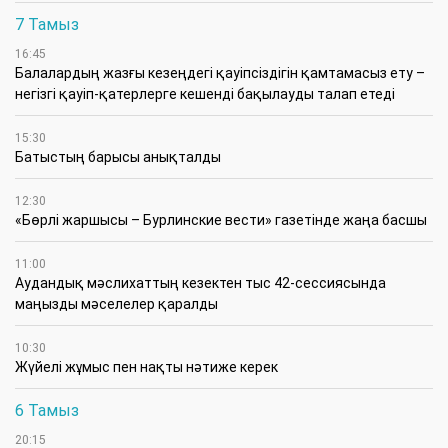
7 Тамыз
16:45
Балалардың жазғы кезеңдегі қауіпсіздігін қамтамасыз ету –
негізгі қауіп-қатерлерге кешенді бақылауды талап етеді
15:30
Батыстың барысы анықталды
12:30
«Бөрлі жаршысы – Бурлинские вести» газетінде жаңа басшы
11:00
Аудандық мәслихаттың кезектен тыс 42-сессиясында
маңызды мәселелер қаралды
10:30
Жүйелі жұмыс пен нақты нәтиже керек
6 Тамыз
20:15