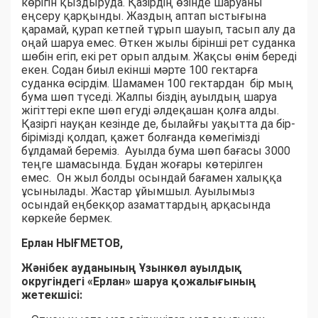
көрігін қыздыруда. Қазірдің өзінде шаруаны
еңсеру қарқынды. Жаздың аптап ыстығына
қарамай, қурап кетпей тұрып шауып, тасып алу да
оңай шаруа емес. Өткен жылы бірінші рет суданка
шөбін егіп, екі рет орып алдым. Жақсы өнім береді
екен. Содан биыл екінші мәрте 100 гектарға
суданка өсірдім. Шамамен 100 гектардан бір мың
бума шөп түседі. Жалпы біздің ауылдың шаруа
жігіттері екпе шөп егуді әлдеқашан қолға алды.
Қазіргі науқан кезінде де, былайғы уақытта да бір-
бірімізді қолдап, қажет болғанда көмегімізді
бұлдамай береміз. Ауылда бума шөп бағасы 3000
теңге шамасында. Бұдан жоғары көтерілген
емес. Он жыл болды осындай бағамен халыққа
ұсынылады. Жастар ұйымшыл. Ауылымыз
осындай еңбекқор азаматтардың арқасында
көркейе бермек.
Ерлан НЫҒМЕТОВ,
Жәнібек ауданының Ұзынкөл ауылдық
округіндегі «Ерлан» шаруа қожалығының
жетекшісі: