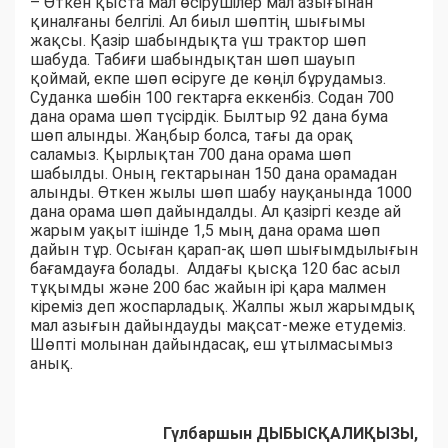
– Өткен қыста мал өсірушілер мал азығынан
қиналғаны белгілі. Ал биыл шөптің шығымы
жақсы. Қазір шабындықта үш трактор шөп
шабуда. Табиғи шабындықтан шөп шауып
қоймай, екпе шөп өсіруге де көңіл бұрудамыз.
Суданка шөбін 100 гектарға еккенбіз. Содан 700
дана орама шөп түсірдік. Былтыр 92 дана бума
шөп алынды. Жаңбыр болса, тағы да орақ
саламыз. Қырлықтан 700 дана орама шөп
шабылды. Оның гектарынан 150 дана орамадан
алынды. Өткен жылы шөп шабу науқанында 1000
дана орама шөп дайындалды. Ал қазіргі кезде ай
жарым уақыт ішінде 1,5 мың дана орама шөп
дайын тұр. Осыған қарап-ақ шөп шығымдылығын
бағамдауға болады. Алдағы қысқа 120 бас асыл
тұқымды және 200 бас жайын ірі қара малмен
кіреміз деп жоспарладық. Жалпы жыл жарымдық
мал азығын дайындауды мақсат-меже етудеміз.
Шөпті молынан дайындасақ, еш ұтылмасымыз
анық.
Гүлбаршын ДЫБЫСҚАЛИҚЫЗЫ,