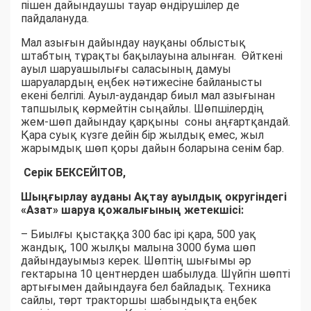
пішен дайындаушы тауар өндірушілер де
пайдалануда.
Мал азығын дайындау науқаны облыстық
штабтың тұрақты бақылауына алынған. Өйткені
ауыл шаруашылығы саласының дамуы
шаруалардың еңбек нәтижесіне байланысты
екені белгілі. Ауыл-аудандар биыл мал азығынан
тапшылық көрмейтін сыңайлы. Шөпшілердің
жем-шөп дайындау қарқыны соны аңғартқандай.
Қара суық күзге дейін бір жылдық емес, жыл
жарымдық шөп қоры дайын боларына сенім бар.
Серік БЕКСЕЙІТОВ,
Шыңғырлау ауданы Ақтау ауылдық округіндегі
«Азат» шаруа қожалығының жетекшісі:
– Биылғы қыстаққа 300 бас ірі қара, 500 уақ
жандық, 100 жылқы малына 3000 бума шөп
дайындауымыз керек. Шөптің шығымы әр
гектарына 10 центнерден шабылуда. Шүйгін шөпті
артығымен дайындауға бел байладық. Техника
сайлы, төрт тракторшы шабындықта еңбек