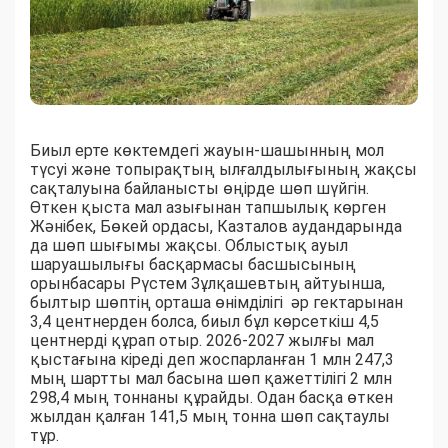
Биыл ерте көктемдегі жауын-шашынның мол
түсуі және топырақтың ылғалдылығының жақсы
сақталуына байланысты өңірде шөп шүйгін.
Өткен қыста мал азығынан тапшылық көрген
Жәнібек, Бөкей ордасы, Казталов аудандарында
да шөп шығымы жақсы. Облыстық ауыл
шаруашылығы басқармасы басшысының
орынбасары Рүстем Зұлқашевтың айтуынша,
былтыр шөптің орташа өнімділігі әр гектарынан
3,4 центнерден болса, биыл бұл көрсеткіш 4,5
центнерді құрап отыр. 2026-2027 жылғы мал
қыстағына кіреді деп жоспарланған 1 млн 247,3
мың шартты мал басына шөп қажеттілігі 2 млн
298,4 мың тоннаны құрайды. Одан басқа өткен
жылдан қалған 141,5 мың тонна шөп сақтаулы
тұр.