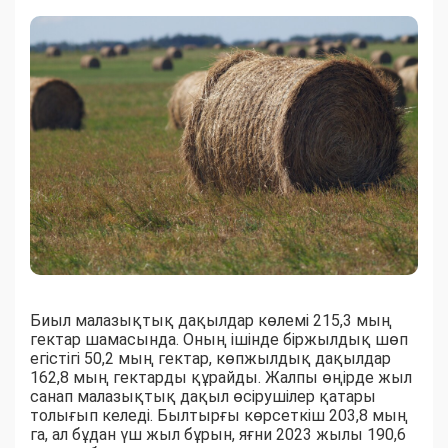
Биыл малазықтық дақылдар көлемі 215,3 мың
гектар шамасында. Оның ішінде біржылдық шөп
егістігі 50,2 мың гектар, көпжылдық дақылдар
162,8 мың гектарды құрайды. Жалпы өңірде жыл
санап малазықтық дақыл өсірушілер қатары
толығып келеді. Былтырғы көрсеткіш 203,8 мың
га, ал бұдан үш жыл бұрын, яғни 2023 жылы 190,6