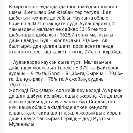
Қазіргі кезде аудандарда шөп шабудың қызған
шағы. Шөпшілер бел жазбай, тер төгуде. Шөп
шабатын техника да сайлы. Науқанға облыс
бойынша 4371 орақ қатысуда. Аудандардың 4
тамыздағы мәліметіне сәйкес 3315 гектар
шабындық шабылып, 1628,7 тонна мал азығы
дайындалды. Бұл – жоспардың 70,9%-ы. Ал
былтырғыдан қалған шөпті қоса есептегенде
аталған көрсеткіш қажеттіліктің 77%-ын құрайды.
– Аудандарда науқан қыза түсті. Мал азығын
дайындау жоспарын Теректі – 97%-ға, Бәйтерек
ауданы – 91%-ға, Бөрлі – 81,3%-ға, Сырым – 79,6%-
ға, Шыңғырлау – 78%-ға, Ақжайық ауданы –
76,5%-ға
жеткізді. Басқалары сәл кейіндеу келеді. Ауа райы
да шөп шабуға қолайлы, ашық-жарық. Әлі де мал
азығын дайындап алуға уақыт бар. Сондықтан
күні кеше облыс әкімдігінде өткен кеңесте
алдағы қыстаққа шөптің жыл жарымдық қорын
дайындауға тапсырма берілді, – деді Рүстем
Мүлкәйұлы.