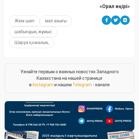
«Орал өңірі»
Жем-шөп
мал азығы
шабындық жұмыс
Шаруа қожалық
Узнайте первым о важных новостях Западного
Казахстана на нашей странице
в
Instagram
и нашем
Telegram
- канале