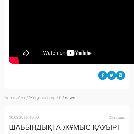
Басты бет
/
Жаңалықтар
/
07 news
10.08.2026, 10:00
Оқылды:
ШАБЫНДЫҚТА ЖҰМЫС ҚАУЫРТ