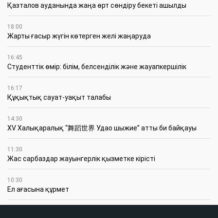
Қазталов ауданында жаңа өрт сөндіру бекеті ашылды
18:00
Жарты ғасыр жүгін көтерген желі жаңаруда
16:45
Студенттік өмір: білім, белсенділік және жауапкершілік
16:17
Құқықтық сауат-уақыт талабы
14:30
XV Халықаралық “舞蹈世界 Удао шыжие” атты би байқауы
11:30
Жас сарбаздар жауынгерлік қызметке кірісті
10:30
Ел ағасына құрмет