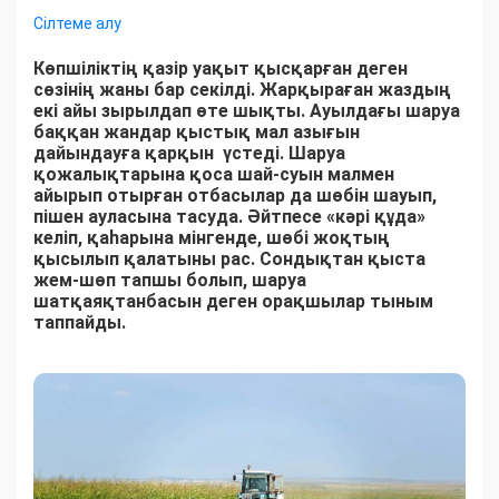
Сілтеме алу
Көпшіліктің қазір уақыт қысқарған деген
сөзінің жаны бар секілді. Жарқыраған жаздың
екі айы зырылдап өте шықты. Ауылдағы шаруа
баққан жандар қыстық мал азығын
дайындауға қарқын үстеді. Шаруа
қожалықтарына қоса шай-суын малмен
айырып отырған отбасылар да шөбін шауып,
пішен ауласына тасуда. Әйтпесе «кәрі құда»
келіп, қаһарына мінгенде, шөбі жоқтың
қысылып қалатыны рас. Сондықтан қыста
жем-шөп тапшы болып, шаруа
шатқаяқтанбасын деген орақшылар тыным
таппайды.