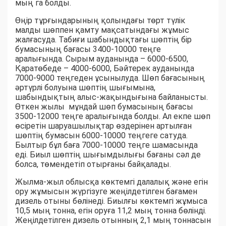
мың га болды.
Өңір тұрғындарының қолындағы төрт түлік
малды шөппен қамту мақсатындағы жұмыс
жалғасуда. Табиғи шабындықтағы шөптің бір
бумасының бағасы 3400-10000 теңге
аралығында. Сырым ауданында – 6000-6500,
Қаратөбеде – 4000-6000, Бәйтерек ауданында
7000-9000 теңгеден ұсынылуда. Шөп бағасының
әртүрлі болуына шөптің шығымына,
шабындықтың алыс-жақындығына байланысты.
Өткен жылы мұндай шөп бумасының бағасы
3500-12000 теңге аралығында болды. Ал екпе шөп
өсіретін шаруашылықтар өздерінен артылған
шөптің бумасын 6000-10000 теңгеге сатуда.
Былтыр бұл баға 7000-10000 теңге шамасында
еді. Биыл шөптің шығымдылығы бағаны сәл де
болса, төмендетіп отырғаны байқалады.
Жылма-жыл облысқа көктемгі далалық және егін
ору жұмысын жүргізуге жеңілдетілген бағамен
дизель отыны бөлінеді. Биылғы көктемгі жұмыса
10,5 мың тонна, егін оруға 11,2 мың тонна бөлінді.
Жеңілдетілген дизель отынның 2,1 мың тоннасын