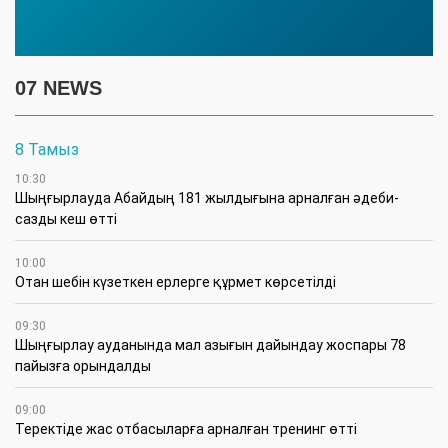
07 NEWS
8 Тамыз
10:30
Шыңғырлауда Абайдың 181 жылдығына арналған әдеби-
сазды кеш өтті
10:00
Отан шебін күзеткен ерлерге құрмет көрсетілді
09:30
​Шыңғырлау ауданында мал азығын дайындау жоспары 78
пайызға орындалды
09:00
​Теректіде жас отбасыларға арналған тренинг өтті