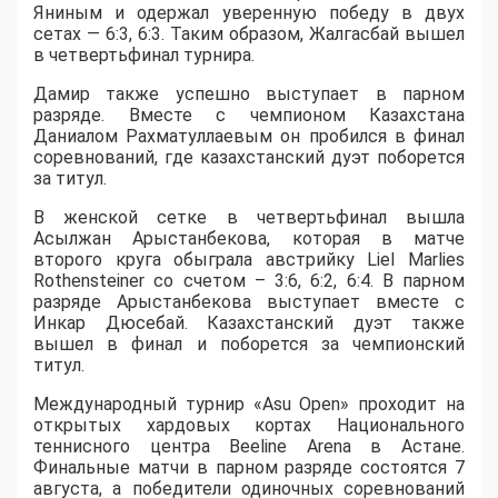
Яниным и одержал уверенную победу в двух
сетах — 6:3, 6:3. Таким образом, Жалгасбай вышел
в четвертьфинал турнира.
Дамир также успешно выступает в парном
разряде. Вместе с чемпионом Казахстана
Даниалом Рахматуллаевым он пробился в финал
соревнований, где казахстанский дуэт поборется
за титул.
В женской сетке в четвертьфинал вышла
Асылжан Арыстанбекова, которая в матче
второго круга обыграла австрийку Liel Marlies
Rothensteiner со счетом – 3:6, 6:2, 6:4. В парном
разряде Арыстанбекова выступает вместе с
Инкар Дюсебай. Казахстанский дуэт также
вышел в финал и поборется за чемпионский
титул.
Международный турнир «Asu Open» проходит на
открытых хардовых кортах Национального
теннисного центра Beeline Arena в Астане.
Финальные матчи в парном разряде состоятся 7
августа, а победители одиночных соревнований